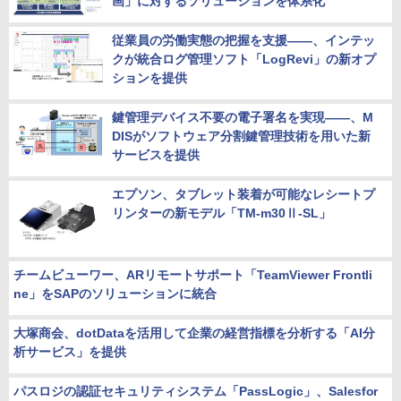
画」に対するソリューションを体系化
従業員の労働実態の把握を支援――、インテッ
クが統合ログ管理ソフト「LogRevi」の新オプ
ションを提供
鍵管理デバイス不要の電子署名を実現――、M
DISがソフトウェア分割鍵管理技術を用いた新
サービスを提供
エプソン、タブレット装着が可能なレシートプ
リンターの新モデル「TM-m30Ⅱ-SL」
チームビューワー、ARリモートサポート「TeamViewer Frontli
ne」をSAPのソリューションに統合
大塚商会、dotDataを活用して企業の経営指標を分析する「AI分
析サービス」を提供
パスロジの認証セキュリティシステム「PassLogic」、Salesfor