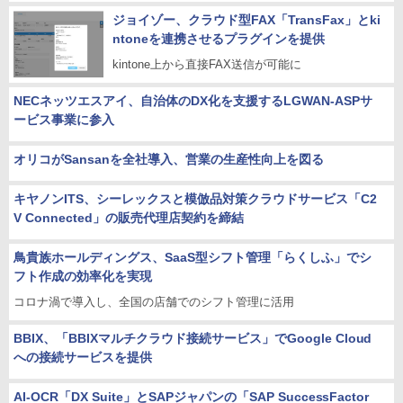
ジョイゾー、クラウド型FAX「TransFax」とki
ntoneを連携させるプラグインを提供
kintone上から直接FAX送信が可能に
NECネッツエスアイ、自治体のDX化を支援するLGWAN-ASPサ
ービス事業に参入
オリコがSansanを全社導入、営業の生産性向上を図る
キヤノンITS、シーレックスと模倣品対策クラウドサービス「C2
V Connected」の販売代理店契約を締結
鳥貴族ホールディングス、SaaS型シフト管理「らくしふ」でシ
フト作成の効率化を実現
コロナ渦で導入し、全国の店舗でのシフト管理に活用
BBIX、「BBIXマルチクラウド接続サービス」でGoogle Cloud
への接続サービスを提供
AI-OCR「DX Suite」とSAPジャパンの「SAP SuccessFactor