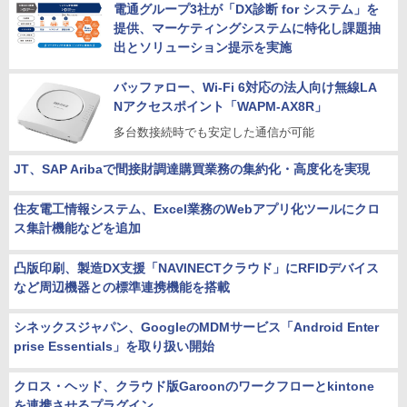
電通グループ3社が「DX診断 for システム」を
提供、マーケティングシステムに特化し課題抽
出とソリューション提示を実施
バッファロー、Wi-Fi 6対応の法人向け無線LA
Nアクセスポイント「WAPM-AX8R」
多台数接続時でも安定した通信が可能
JT、SAP Aribaで間接財調達購買業務の集約化・高度化を実現
住友電工情報システム、Excel業務のWebアプリ化ツールにクロ
ス集計機能などを追加
凸版印刷、製造DX支援「NAVINECTクラウド」にRFIDデバイス
など周辺機器との標準連携機能を搭載
シネックスジャパン、GoogleのMDMサービス「Android Enter
prise Essentials」を取り扱い開始
クロス・ヘッド、クラウド版Garoonのワークフローとkintone
を連携させるプラグイン