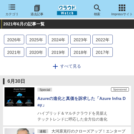
カテゴリ
過去記事
検索
Impressサイト
2021年6月の記事一覧
2026
年
2025
年
2024
年
2023
年
2022
年
2021
年
2020
年
2019
年
2018
年
2017
年
2016
年
2015
年
2014
年
2013
年
2012
年
すべて見る
2011
年
2010
年
2009
年
2008
年
2007
年
6月30日
2006
年
2005
年
2004
年
Special
Azureの進化と真価を訴求した「Azure Infra D
ay」
ハイブリッド＆マルチクラウドを見据え
テックトレンドに呼応した全方位の進化
大河原克行のクローズアップ！エンタープ
連載