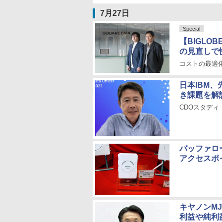
7月27日
Special
【BIGL
の見直しで
コストの最適
日本IBM
き課題を解
CDOスタデ
バッファロー
アクセスポ
キヤノンM
利益や純利