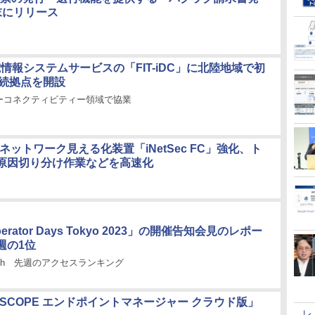
末にリリース
電情報システムサービスの「FIT-iDC」に北陸地域で初
接続拠点を開設
ーコネクティビティー領域で協業
/ネットワーク見える化装置「iNetSec FC」強化、ト
原因切り分け作業などを高速化
perator Days Tokyo 2023」の開催告知会見のレポー
週の1位
tch 先週のアクセスランキング
ANSCOPE エンドポイントマネージャー クラウド版」
レ