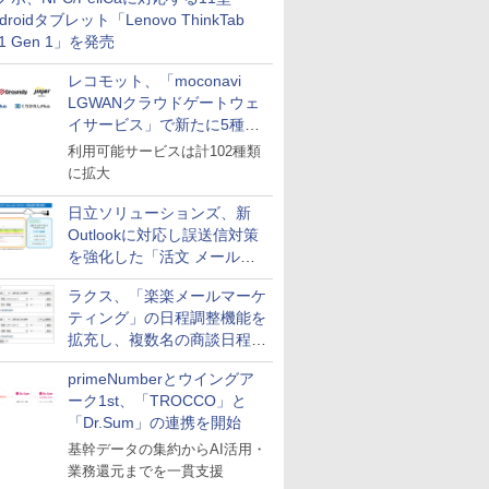
革
droidタブレット「Lenovo ThinkTab
11 Gen 1」を発売
レコモット、「moconavi
LGWANクラウドゲートウェ
イサービス」で新たに5種類
のサービスと連携開始
利用可能サービスは計102種類
に拡大
日立ソリューションズ、新
Outlookに対応し誤送信対策
を強化した「活文 メール誤
送信防止アドインサービス」
ラクス、「楽楽メールマーケ
を提供
ティング」の日程調整機能を
拡充し、複数名の商談日程調
整を効率化
primeNumberとウイングア
ーク1st、「TROCCO」と
「Dr.Sum」の連携を開始
基幹データの集約からAI活用・
業務還元までを一貫支援