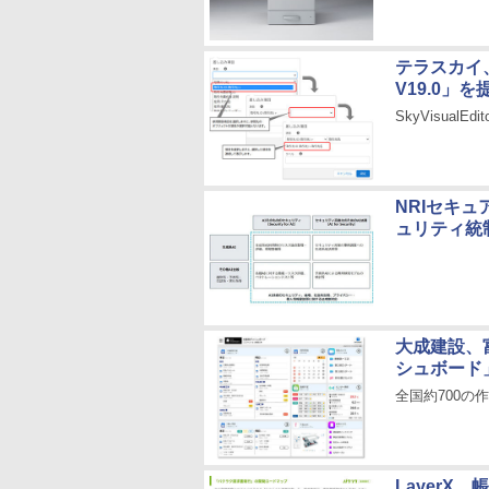
テラスカイ、S
V19.0」を
SkyVisua
NRIセキ
ュリティ統
大成建設、
シュボード
全国約700の
Layer