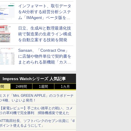
インフォマート、取引データ
をAI分析する経営分析システ
ム「IMAgent」ベータ版を提
供
日立、生成AIと数理最適化技
術で製造業の生産ライン構成
を自動立案する技術を開発
Sansan、「Contract One」
に店舗や物件単位で契約書を
まとめられる新機能「カスタ
ム契約ツリー」を追加
Impress Watchシリーズ 人気記事
時間
24時間
1週間
1カ月
ミスド「Mrs. GREEN APPLE」のコラボドーナ
ツ4種、いよいよ発売！
【家電レビュー】手ごわい雑草との戦い、コメ
リの草刈機で完全勝利 掃除機感覚で使えた
NTT島田社長、ソフトバンクのセブン出資に「d
ポイント使えるようにして」