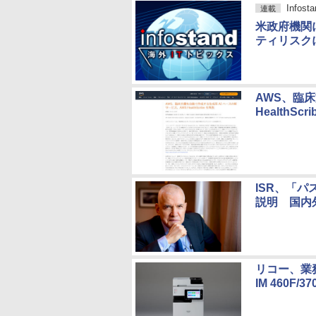
Info
連載
米政府機関
ティリスク
AWS、臨
HealthSc
ISR、「
説明 国内
リコー、業
IM 460F/