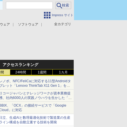
Impress サイト
全カテゴリ
ウェア
ソフトウェア
攻撃対策
マルウェア対策
アクセスランキング
時間
24時間
1週間
1カ月
レノボ、NFC/FeliCaに対応する11型Androidタ
ブレット「Lenovo ThinkTab X11 Gen 1」を発
売
リコージャパンとナレッジワークが資本業務提
携、社内6000人の実践ノウハウを生かした「AI
商談記録 for RICOH」を展開へ
BBIX、「OCX」の接続サービスで「Google
Cloud」に対応
日立、生成AIと数理最適化技術で製造業の生産
ライン構成を自動立案する技術を開発