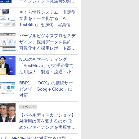
ーインシデント発生時の対応
と危機管理広報を一体的に訓
さくら情報システム、非定型
練するプログラムを提供
文書をデータ化する「AI
TextSifta」を強化 写真情報
のデータ化などに対応
パーソルビジネスプロセスデ
ザイン、採用データを集約・
可視化する採用レポート高速
化サービスを提供
NECのAIマーケティング
「BestMove」が大手企業で
活用拡大 製造・流通・小売
企業・広告代理店などが実装
BBIX、「OCX」の接続サー
フェーズへ
ビスで「Google Cloud」に
対応
イベント
【パネルディスカッション】
AI活用は何を変えるのか 攻
めのファイナンスを実現する
業務設計とマインドセット変
ノボ、NFC/FeliCaに対応する11型