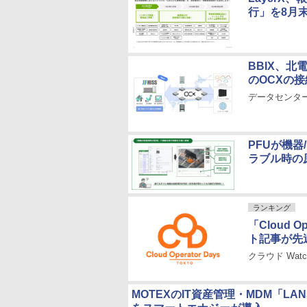
行」を8月
BBIX、北
のOCXの
データセンタ
PFUが機器
ラブル時の
ランキング
「Cloud O
ト記事が先
クラウド Wa
MOTEXのIT資産管理・MDM「L