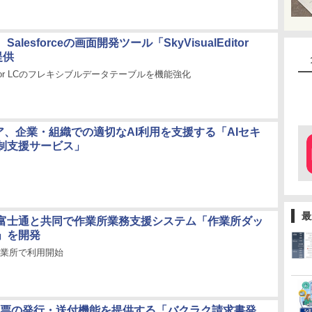
alesforceの画面開発ツール「SkyVisualEditor
提供
lEditor LCのフレキシブルデータテーブルを機能強化
ュア、企業・組織での適切なAI利用を支援する「AIセキ
制支援サービス」
最
富士通と共同で作業所業務支援システム「作業所ダッ
」を開発
作業所で利用開始
X、帳票の発行・送付機能を提供する「バクラク請求書発