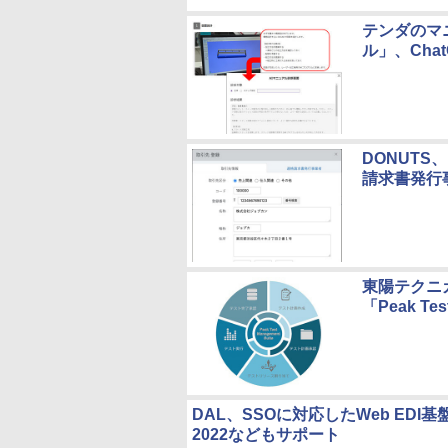
テンダのマ
ル」、Ch
DONUT
請求書発行
東陽テクニ
「Peak Te
DAL、SSOに対応したWeb EDI基盤「AC
2022などもサポート