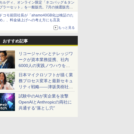
カルディ、オンライン限定「ネコバッグ＆タン
ブラーセット」を一般販売。7月の抽選販売の
当選無効分
ドコモ前田社長が「ahamo40GB化は検証のた
め」、料金値上げへの考え方にも言及
もっと見る
おすすめ記事
リコージャパンとナレッジワ
ークが資本業務提携、社内
6000人の実践ノウハウを生
かした「AI商談記録 for
日本マイクロソフトが描く業
RICOH」を展開へ
務プロセス変革と最新セキュ
リティ戦略――津坂美樹社長
が2027年度戦略を説明
試験中のAIが実企業を攻撃
OpenAIとAnthropicの両社に
共通する“落とし穴”