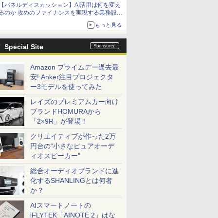
【パネルディスカッション】AI活用は何を変え
るのか 攻めのファイナンスを実現する業務設計
とマインドセット変革
もっと見る
Special Site
Amazon プライムデー過去最
安! Anker注目プロジェクタ
ー3モデルを使ってみた
レイズのプレミアムカー向け
ブランドHOMURAから
「2×9R」が登場！
クリエイティブが作った2万
円台の“小さなピュアオーデ
ィオスピーカー”
総合オーディオブランドに進
化するSHANLINGとは何者
か？
AIスマートノートの
iFLYTEK「AINOTE 2」はな