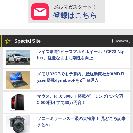
メルマガスタート！
登録はこちら
Special Site
レイズ鍛造1ピースアルミホイール「CE28 N-p
lus」軽量なままに剛性を向上
メモリ32GBでも予算内。産経新聞社がAMD R
yzen搭載dynabookを2千台導入
マウス、RTX 5060 Ti搭載ゲーミングPCが7万
5,000円オフで30万円台！
ソニーミラーレス一眼の大特集！ 見どころ記事
まとめ