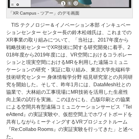
「XR Campus - ツアー」のデモ画面
TIS テクノロジー＆イノベーション本部 インキュベー
ションセンター センター長の鈴木松雄氏は、これまでの
XR事業の取り組みについて、「当社は、2017年度から
戦略技術センターでXR技術に関する研究開発に着手。2
018年度から2019年度には、VR空間におけるコラボレー
ションと現実空間におけるMRを利用した遠隔コミュニ
ケーションの研究・実証に取り組み、東京大学先端科学
技術研究センター 身体情報学分野 稲見研究室との共同研
究を開始した。そして、昨年1月には、DataMesh社との
協業で、大林組の工事現場にMR技術を活用した生産性
向上策の試行を実施。このほかにも、凸版印刷との協業
による空間共有型遠隔コミュニケーションサービス『Tel
eAttend』の実証実験や、仮想空間上でホワイトボードを
共有しながらミーティングするVRプロジェクトルーム
『Re:Collabo Rooms』の実証実験を行ってきた」と述べ
た。