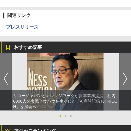
関連リンク
プレスリリース
おすすめ記事
リコージャパンとナレッジワークが資本業務提携、社内
6000人の実践ノウハウを生かした「AI商談記録 for RICO
H」を展開へ
●
●
●
アクセスランキング