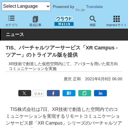
Powered by
Translate
クラウド Watch
サービス・ソフト
サービス
その他
カテゴリ
過去記事
検索
Impressサイト
ニュース
TIS、バーチャルツアーサービス「XR Campus -
ツアー」のトライアル版を提供
XR技術で創造した仮想空間内にて、アバターを用いた双方向
コミュニケーションを実施
唐沢 正和
2021年6月8日 06:00
リスト
TIS株式会社は7日、XR技術で創造した空間内でのコ
ミュニケーションを実現するリモートコミュニケーショ
ンサービス群「XR Campus」シリーズのバーチャルツア