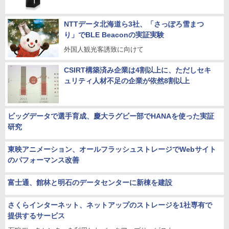
NTTデータ北海道ら3社、「さっぽろ雪まつ
り」でBLE Beaconの実証実験
外国人観光客誘致に向けて
CSIRT構築済み企業は4割以上に、ただしセキ
ュリティ人材不足の企業が依然8割以上
ビッグデータで選手育成、慶大ラグビー部でHANAを使った実証
研究
東映アニメーション、オールフラッシュストレージでWebサイト
のパフォーマンス改善
富士通、館林と明石のデータセンターに新棟を建設
さくらインターネット、ネットアップのストレージを1社専有で
提供するサービス