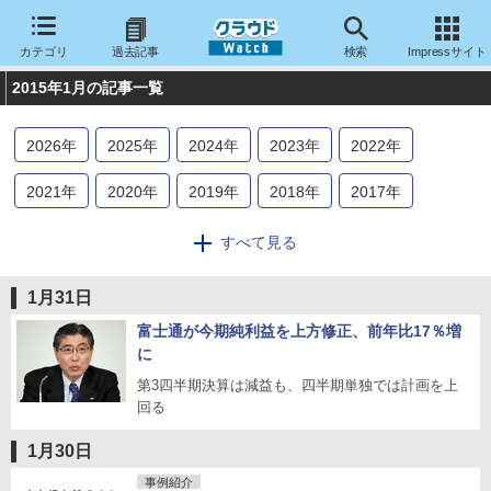
カテゴリ
過去記事
検索
Impressサイト
2015年1月の記事一覧
2026
年
2025
年
2024
年
2023
年
2022
年
2021
年
2020
年
2019
年
2018
年
2017
年
2016
年
2015
年
2014
年
2013
年
2012
年
すべて見る
2011
年
2010
年
2009
年
2008
年
2007
年
1月31日
2006
年
2005
年
2004
年
富士通が今期純利益を上方修正、前年比17％増
に
第3四半期決算は減益も、四半期単独では計画を上
回る
1月30日
事例紹介