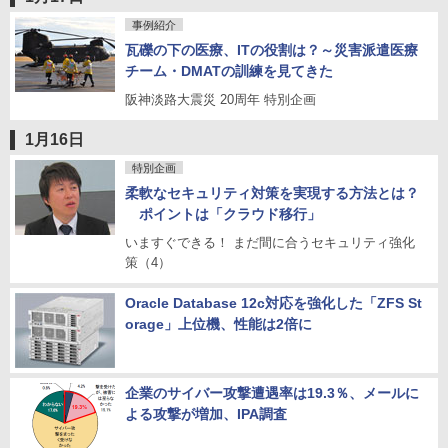
事例紹介
瓦礫の下の医療、ITの役割は？～災害派遣医療
チーム・DMATの訓練を見てきた
阪神淡路大震災 20周年 特別企画
1月16日
特別企画
柔軟なセキュリティ対策を実現する方法とは？
ポイントは「クラウド移行」
いますぐできる！ まだ間に合うセキュリティ強化
策（4）
Oracle Database 12c対応を強化した「ZFS St
orage」上位機、性能は2倍に
企業のサイバー攻撃遭遇率は19.3％、メールに
よる攻撃が増加、IPA調査