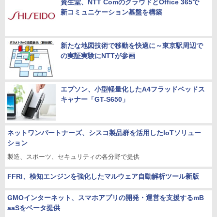
資生堂、NTT ComのクラウドとOffice 365で
新コミュニケーション基盤を構築
新たな地図技術で移動を快適に～東京駅周辺で
の実証実験にNTTが参画
エプソン、小型軽量化したA4フラッドベッドス
キャナー「GT-S650」
ネットワンパートナーズ、シスコ製品群を活用したIoTソリュー
ション
製造、スポーツ、セキュリティの各分野で提供
FFRI、検知エンジンを強化したマルウェア自動解析ツール新版
GMOインターネット、スマホアプリの開発・運営を支援するmB
aaSをベータ提供