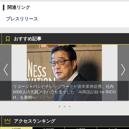
関連リンク
プレスリリース
おすすめ記事
リコージャパンとナレッジワークが資本業務提携、社内
6000人の実践ノウハウを生かした「AI商談記録 for RICO
H」を展開へ
●
●
●
アクセスランキング