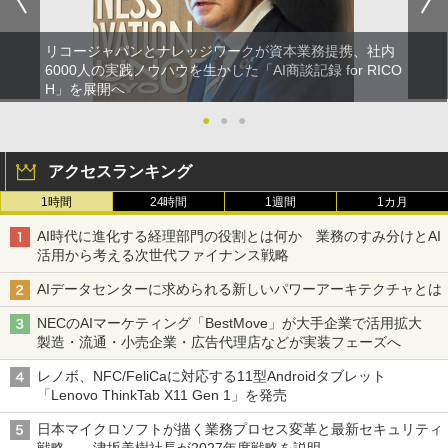
リコージャパンとナレッジワークが資本業務提携、社内
6000人の実践ノウハウを生かした「AI商談記録 for RICO
H」を展開へ
●
●
●
アクセスランキング
1時間
24時間
1週間
1カ月
AI時代に進化する経理部門の役割とは何か 業務のすみ分けとAI
活用から考える次世代ファイナンス戦略
AIデータセンターに求められる新しいパワーアーキテクチャとは
NECのAIマーケティング「BestMove」が大手企業で活用拡大
製造・流通・小売企業・広告代理店などが実装フェーズへ
レノボ、NFC/FeliCaに対応する11型Androidタブレット
「Lenovo ThinkTab X11 Gen 1」を発売
日本マイクロソフトが描く業務プロセス変革と最新セキュリティ
戦略――津坂美樹社長が2027年度戦略を説明