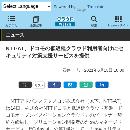
Powered by
Translate
クラウド Watch
セキュリティ
セキュリティサービス
カテゴリ
過去記事
検索
Impressサイト
ニュース
NTT-AT、ドコモの低遅延クラウド利用者向けにセ
キュリティ対策支援サービスを提供
石井 一志
2021年6月15日 10:00
リスト
NTTアドバンステクノロジ株式会社（以下、NTT-AT）
は14日、株式会社NTTドコモと低遅延クラウド基盤「ド
コモオープンイノベーションクラウド」のパートナー契
約を締結し、ソリューション開発者のためのマネージド
サービス「EG Assist」の第1弾として、「セキュリティ