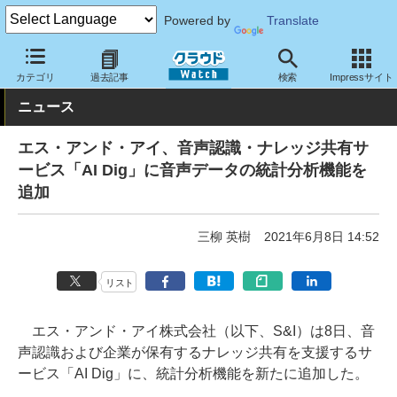
Powered by
Translate
クラウド Watch
サービス・ソフト
サービス
コミュニケーショ
カテゴリ
過去記事
検索
Impressサイト
ニュース
エス・アンド・アイ、音声認識・ナレッジ共有サ
ービス「AI Dig」に音声データの統計分析機能を
追加
三柳 英樹
2021年6月8日 14:52
リスト
エス・アンド・アイ株式会社（以下、S&I）は8日、音
声認識および企業が保有するナレッジ共有を支援するサ
ービス「AI Dig」に、統計分析機能を新たに追加した。