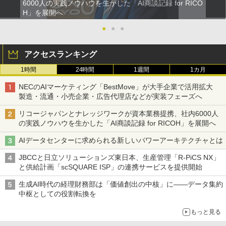
6000人の実践ノウハウを生かした「AI商談記録 for RICO
H」を展開へ
●
●
●
アクセスランキング
1時間
24時間
1週間
1カ月
NECのAIマーケティング「BestMove」が大手企業で活用拡大
製造・流通・小売企業・広告代理店などが実装フェーズへ
リコージャパンとナレッジワークが資本業務提携、社内6000人
の実践ノウハウを生かした「AI商談記録 for RICOH」を展開へ
AIデータセンターに求められる新しいパワーアーキテクチャとは
JBCCと日立ソリューションズ東日本、生産管理「R-PiCS NX」
と供給計画「scSQUARE ISP」の連携サービスを提供開始
生成AI時代の経理財務部は「価値創出の中核」に――データ集約
中枢としての役割転換を
もっと見る