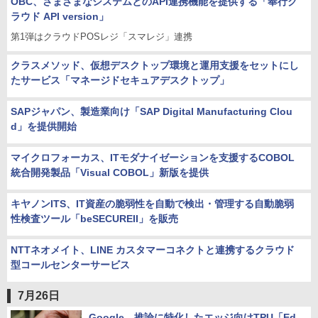
OBC、さまざまなシステムとのAPI連携機能を提供する「奉行ク
ラウド API version」
第1弾はクラウドPOSレジ「スマレジ」連携
クラスメソッド、仮想デスクトップ環境と運用支援をセットにし
たサービス「マネージドセキュアデスクトップ」
SAPジャパン、製造業向け「SAP Digital Manufacturing Clou
d」を提供開始
マイクロフォーカス、ITモダナイゼーションを支援するCOBOL
統合開発製品「Visual COBOL」新版を提供
キヤノンITS、IT資産の脆弱性を自動で検出・管理する自動脆弱
性検査ツール「beSECUREII」を販売
NTTネオメイト、LINE カスタマーコネクトと連携するクラウド
型コールセンターサービス
7月26日
Google、推論に特化したエッジ向けTPU「Ed