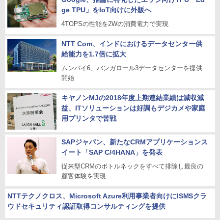
ge TPU」をIoT向けに外販へ
4TOPSの性能を2Wの消費電力で実現
NTT Com、インドにおけるデータセンター供
給能力を1.7倍に拡大
ムンバイ6、バンガロール3データセンターを提供
開始
キヤノンMJの2018年度上期連結業績は減収減
益、ITソリューションは好調もデジカメや家庭
用プリンタで苦戦
SAPジャパン、新たなCRMアプリケーションス
イート「SAP C/4HANA」を発表
従来型CRMのボトルネックをすべて排除し最良の
顧客体験を実現
NTTテクノクロス、Microsoft Azure利用事業者向けにISMSクラ
ウドセキュリティ認証取得コンサルティングを提供