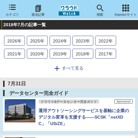
カテゴリ
過去記事
検索
Impressサイト
2018年7月の記事一覧
2026
年
2025
年
2024
年
2023
年
2022
年
2021
年
2020
年
2019
年
2018
年
2017
年
2016
年
2015
年
2014
年
2013
年
2012
年
すべて見る
2011
年
2010
年
2009
年
2008
年
2007
年
7月31日
2006
年
2005
年
2004
年
データセンター完全ガイド
クラウド&データセンター完全ガイド
運用アウトソーシングサービスを基軸に企業の
デジタル変革を支援する――SCSK「netXD
C」「USiZE」