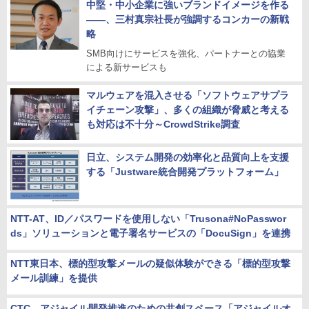
中堅・中小企業に強いブランドイメージを作る
――、三村真宗社長が強調するコンカーの新戦
略
SMB向けにサービスを強化、パートナーとの協業
による新サービスも
マルウェアを混入させる「ソフトウェアサプラ
イチェーン攻撃」、多くの組織が脅威と考える
も対応は不十分～CrowdStrike調査
日立、システム開発の効率化と品質向上を支援
する「Justware統合開発プラットフォーム」
NTT-AT、ID／パスワードを使用しない「Trusona#NoPasswor
ds」ソリューションと電子署名サービスの「DocuSign」を連携
NTT東日本、標的型攻撃メールの疑似体験ができる「標的型攻撃
メール訓練」を提供
CTC、アジャイル開発推進のための共創スペース「アジャイルオ