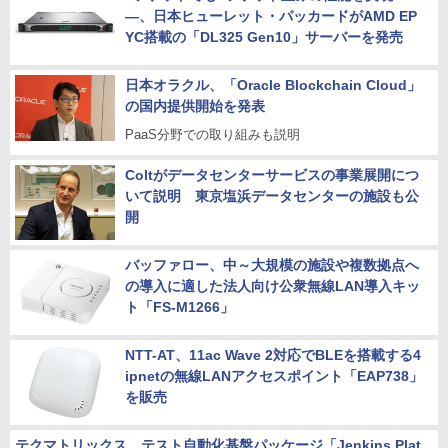
―、日本ヒューレット・パッカードがAMD EP
YC搭載の「DL325 Gen10」サーバーを発売
日本オラクル、「Oracle Blockchain Cloud」
の国内提供開始を発表
PaaS分野での取り組みも説明
Coltがデータセンターサービスの事業展開につ
いて説明 東京塩浜データセンターの施設も公
開
バッファロー、中～大規模の施設や複数拠点へ
の導入に適した法人向け公衆無線LAN導入キッ
ト「FS-M1266」
NTT-AT、11ac Wave 2対応でBLEを搭載する4
ipnetの無線LANアクセスポイント「EAP738」
を販売
テクマトリックス、テスト自動化基盤パッケージ「Jenkins Plat