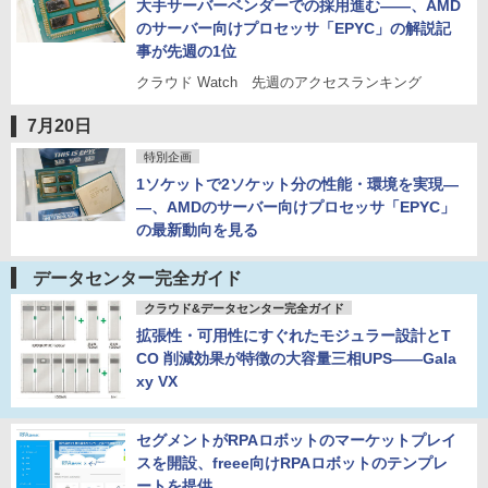
大手サーバーベンダーでの採用進む――、AMD
のサーバー向けプロセッサ「EPYC」の解説記
事が先週の1位
クラウド Watch 先週のアクセスランキング
7月20日
特別企画
1ソケットで2ソケット分の性能・環境を実現―
―、AMDのサーバー向けプロセッサ「EPYC」
の最新動向を見る
データセンター完全ガイド
クラウド&データセンター完全ガイド
拡張性・可用性にすぐれたモジュラー設計とT
CO 削減効果が特徴の大容量三相UPS――Gala
xy VX
セグメントがRPAロボットのマーケットプレイ
スを開設、freee向けRPAロボットのテンプレ
ートを提供