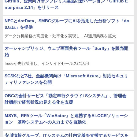
GitHub、企業向けオンプレミス製品の新バージョン「GitHub E
nterprise 2.14」をリリース
NECとdotData、SMBCグループにAIを活用した分析ソフト「do
tData」を提供
データ分析業務の高度化・効率化を実現し、AI適用業務を拡大
オーシャンブリッジ、ウェブ画面共有ツール「Surfly」を販売開
始
freeeが先行採用し、インサイドセールスに活用
SCSKなど7社、金融機関向け「Microsoft Azure」対応セキュリ
ティリファレンスを公開
OBCの会計サービス「勘定奉行クラウドi Sシステム」、管理会
計機能で経営状況の見える化を支援
MSYS、RPAツール「WinActor」と連携するAI-OCRソリューシ
ョン 基幹システムへの入力までを自動化
安川情報グループ、ITシステムの社内定着を支援するサービスを