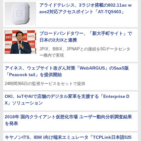
アライドテレシス、3ラジオ搭載の802.11ac w
ave2対応アクセスポイント「AT-TQ5403」
ブロードバンドタワー、「新大手町サイト」で
日本の3大IXと連携
JPIX、BBIX、JPNAPとの接続を5Gデータセンタ
ー構内で実現
アイネス、ウェブサイト改ざん対策「WebARGUS」のSaaS版
「Peacock tail」を提供開始
24時間365日の監視サービスをセットで提供
OKI、IoTやAIで店舗のデジタル変革を支援する「Enterprise D
X」ソリューション
2018年 国内クライアント仮想化市場 ユーザー動向分析調査結果
を発表
キヤノンITS、IBM i向け端末エミュレータ「TCPLink日本語525