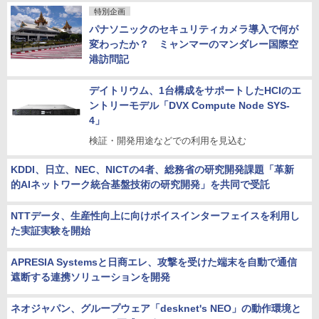
特別企画
パナソニックのセキュリティカメラ導入で何が
変わったか？ ミャンマーのマンダレー国際空
港訪問記
デイトリウム、1台構成をサポートしたHCIのエ
ントリーモデル「DVX Compute Node SYS-
4」
検証・開発用途などでの利用を見込む
KDDI、日立、NEC、NICTの4者、総務省の研究開発課題「革新
的AIネットワーク統合基盤技術の研究開発」を共同で受託
NTTデータ、生産性向上に向けボイスインターフェイスを利用し
た実証実験を開始
APRESIA Systemsと日商エレ、攻撃を受けた端末を自動で通信
遮断する連携ソリューションを開発
ネオジャパン、グループウェア「desknet's NEO」の動作環境と