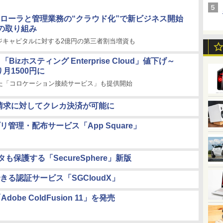
ントローラと管理業務の“クラウド化”で新ビジネス開始
の取り組み
ジキャピタルに対する2億円の第三者割当増資も
、「Bizホスティング Enterprise Cloud」値下げ～
り月1500円に
った「コロケーション接続サービス」も提供開始
、請求に対してクレカ決済が可能に
理・配布サービス「App Square」
データも保護する「SecureSphere」新版
る認証サービス「SGCloudX」
e ColdFusion 11」を発売