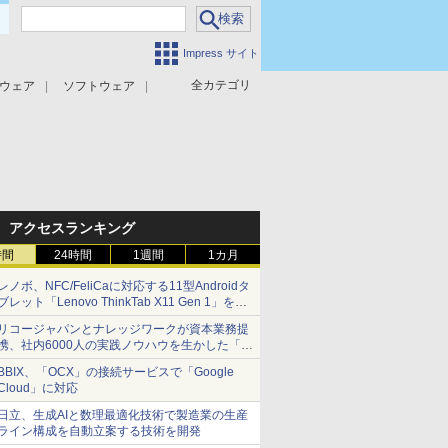
Impress サイト
全カテゴリ
ウェア
ソフトウェア
攻撃対策
マルウェア対策
アクセスランキング
時間
24時間
1週間
1カ月
レノボ、NFC/FeliCaに対応する11型Androidタ
ブレット「Lenovo ThinkTab X11 Gen 1」を発
売
リコージャパンとナレッジワークが資本業務提
携、社内6000人の実践ノウハウを生かした「AI
商談記録 for RICOH」を展開へ
BBIX、「OCX」の接続サービスで「Google
Cloud」に対応
日立、生成AIと数理最適化技術で製造業の生産
ライン構成を自動立案する技術を開発