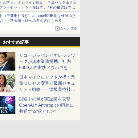
カルディ、オンライン限定「ネコバッグ＆タン
ブラーセット」を一般販売。7月の抽選販売の
当選無効分
ドコモ前田社長が「ahamo40GB化は検証のた
め」、料金値上げへの考え方にも言及
もっと見る
おすすめ記事
リコージャパンとナレッジワ
ークが資本業務提携、社内
6000人の実践ノウハウを生
かした「AI商談記録 for
日本マイクロソフトが描く業
RICOH」を展開へ
務プロセス変革と最新セキュ
リティ戦略――津坂美樹社長
が2027年度戦略を説明
試験中のAIが実企業を攻撃
OpenAIとAnthropicの両社に
共通する“落とし穴”