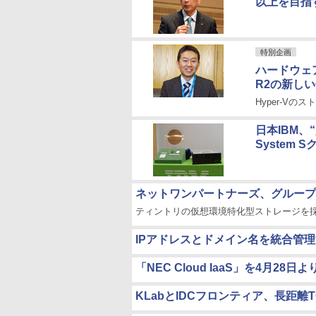
以上を目指
特別企画
ハードウェアオ
R2の新し
Hyper-Vの
日本IBM、
System 
ネットワンパートナーズ、グループの
ティントリの仮想環境特化型ストレージを
IPアドレスとドメイン名を統合管理す
「NEC Cloud IaaS」を4月
KLabとIDCフロンティア、長距離