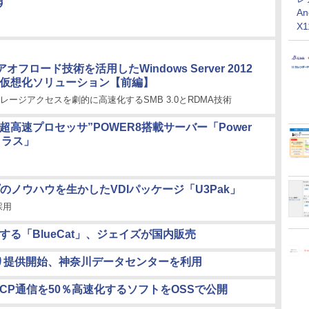
す
An
X
フロード技術を活用したWindows Server 2012
い仮想化ソリューション【前編】
ストレージアクセスを劇的に高速化するSMB 3.0とRDMA技術
“超高速プロセッサ”POWER8搭載サーバー「Power
Sクラス」
ノウハウを生かしたVDIパッケージ「U3Pak」
採用
る「BlueCat」、ジェイズが国内販売
28日より提供開始、神奈川データセンターを利用
TCP通信を50％高速化するソフトをOSSで公開