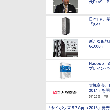
代PaaS「Bl
日本HP、
「XP7」
新たな仮想
G1000」
Hadoop上
ブレインパ
大塚商会、
2014」を
5月28日、同
「サイボウズ SP Apps 2013」発