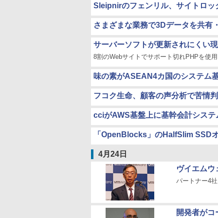
Sleipnirのフェンリル、サイトロ
さまざまな業務で3Dデータを共有・活用できる
サーバーソフトが更新されにくい現
8割のWebサイトでサポート切れPHPを使用
味の素がASEAN4カ国のシステ
フコク生命、顧客の声分析で苦情判
cciがAWS基盤上に基幹会計システムを
「OpenBlocks」のHalfSlim S
4月24日
ヴイエムウ
パートナー4
開発者がコ