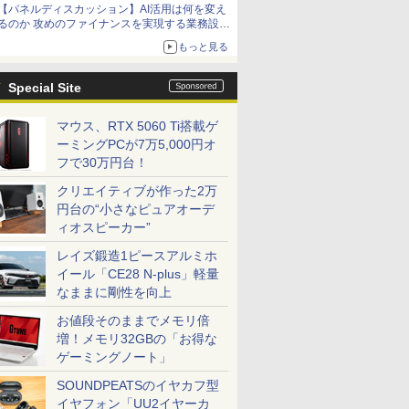
【パネルディスカッション】AI活用は何を変え
るのか 攻めのファイナンスを実現する業務設計
とマインドセット変革
もっと見る
Special Site
マウス、RTX 5060 Ti搭載ゲ
ーミングPCが7万5,000円オ
フで30万円台！
クリエイティブが作った2万
円台の“小さなピュアオーデ
ィオスピーカー”
レイズ鍛造1ピースアルミホ
イール「CE28 N-plus」軽量
なままに剛性を向上
お値段そのままでメモリ倍
増！メモリ32GBの「お得な
ゲーミングノート」
SOUNDPEATSのイヤカフ型
イヤフォン「UU2イヤーカ