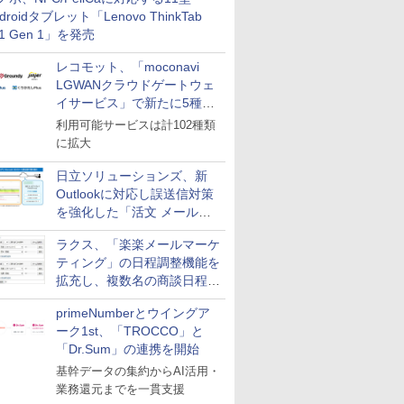
革
droidタブレット「Lenovo ThinkTab
11 Gen 1」を発売
レコモット、「moconavi
LGWANクラウドゲートウェ
イサービス」で新たに5種類
のサービスと連携開始
利用可能サービスは計102種類
に拡大
日立ソリューションズ、新
Outlookに対応し誤送信対策
を強化した「活文 メール誤
送信防止アドインサービス」
ラクス、「楽楽メールマーケ
を提供
ティング」の日程調整機能を
拡充し、複数名の商談日程調
整を効率化
primeNumberとウイングア
ーク1st、「TROCCO」と
「Dr.Sum」の連携を開始
基幹データの集約からAI活用・
業務還元までを一貫支援