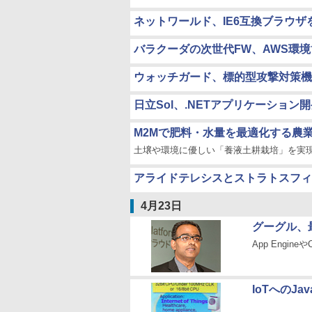
ネットワールド、IE6互換ブラウザ
バラクーダの次世代FW、AWS環
ウォッチガード、標的型攻撃対策機
日立Sol、.NETアプリケーション
M2Mで肥料・水量を最適化する農業クラウ
土壌や環境に優しい「養液土耕栽培」を実
アライドテレシスとストラトスフィ
4月23日
グーグル、
App Engin
IoTへのJ