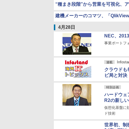
“種まき段階”から営業を可視化、ア
建機メーカーのコマツ、「QlikVi
4月28日
NEC、2
事業ポートフ
Info
連載
クラウドも
ビ局と対決
特別企画
ハードウェアオ
R2の新し
仮想化基盤に
ド技術
世界初、制