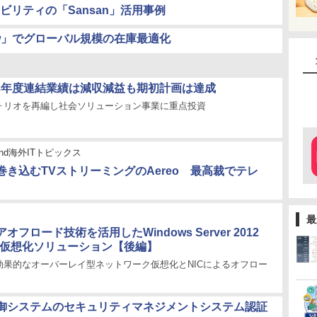
ビリティの「Sansan」活用事例
ew」でグローバル規模の在庫最適化
013年度連結業績は減収減益も期初計画は達成
ォリオを再編し社会ソリューション事業に重点投資
stand海外ITトピックス
巻き込むTVストリーミングのAereo 最高裁でテレ
最
フロード技術を活用したWindows Server 2012
い仮想化ソリューション【後編】
効果的なオーバーレイ型ネットワーク仮想化とNICによるオフロー
御システムのセキュリティマネジメントシステム認証