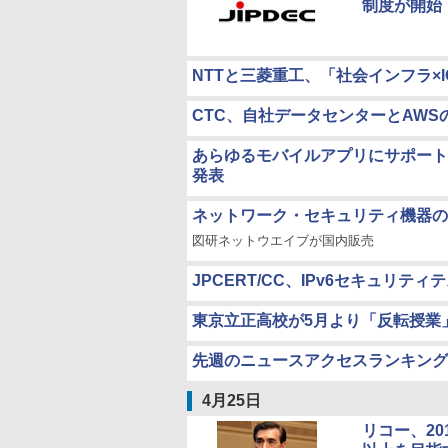
制度が開始
NTTと三菱重工、「社会インフラ×
CTC、自社データセンターとAWS
あらゆるモバイルアプリにサポート直通機能を
発表
ネットワーク・セキュリティ機器のポ
図研ネットウエイブが国内販売
JPCERT/CC、IPv6セキュリ
東京立正高校が5月より「反転授業
先週のニュースアクセスランキング
4月25日
リコー、20