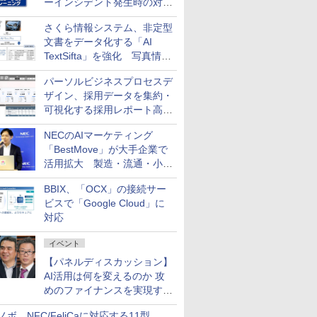
ーインシデント発生時の対応
と危機管理広報を一体的に訓
さくら情報システム、非定型
練するプログラムを提供
文書をデータ化する「AI
TextSifta」を強化 写真情報
のデータ化などに対応
パーソルビジネスプロセスデ
ザイン、採用データを集約・
可視化する採用レポート高速
化サービスを提供
NECのAIマーケティング
「BestMove」が大手企業で
活用拡大 製造・流通・小売
企業・広告代理店などが実装
BBIX、「OCX」の接続サー
フェーズへ
ビスで「Google Cloud」に
対応
イベント
【パネルディスカッション】
AI活用は何を変えるのか 攻
めのファイナンスを実現する
業務設計とマインドセット変
ノボ、NFC/FeliCaに対応する11型