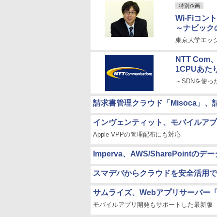
特別企画
Wi-Fiコ
～ナビック
東京大学エッ
NTT Com
1CPUあた
～SDNを使
請求書管理クラウド「Misoca」
インヴェンティット、モバイルアプリ管
Apple VPPの管理配布にも対応
Imperva、AWS/SharePointの
スマデバからクラウドを安全活用でき
サムライズ、Webアプリサーバー「Adob
モバイルアプリ開発もサポートした最新版