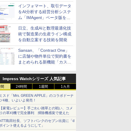
インフォマート、取引データ
をAI分析する経営分析システ
ム「IMAgent」ベータ版を提
供
日立、生成AIと数理最適化技
術で製造業の生産ライン構成
を自動立案する技術を開発
Sansan、「Contract One」
に店舗や物件単位で契約書を
まとめられる新機能「カスタ
ム契約ツリー」を追加
Impress Watchシリーズ 人気記事
時間
24時間
1週間
1カ月
ミスド「Mrs. GREEN APPLE」のコラボドーナ
ツ4種、いよいよ発売！
【家電レビュー】手ごわい雑草との戦い、コメ
リの草刈機で完全勝利 掃除機感覚で使えた
NTT島田社長、ソフトバンクのセブン出資に「d
ポイント使えるようにして」