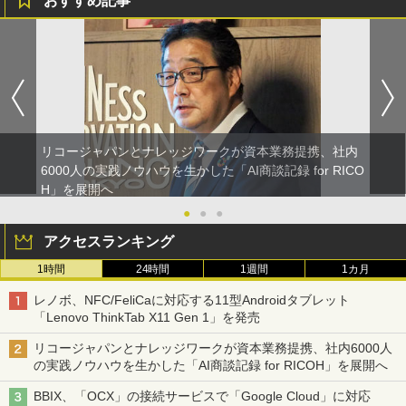
おすすめ記事
リコージャパンとナレッジワークが資本業務提携、社内
6000人の実践ノウハウを生かした「AI商談記録 for RICO
H」を展開へ
●
●
●
アクセスランキング
1時間
24時間
1週間
1カ月
レノボ、NFC/FeliCaに対応する11型Androidタブレット
「Lenovo ThinkTab X11 Gen 1」を発売
リコージャパンとナレッジワークが資本業務提携、社内6000人
の実践ノウハウを生かした「AI商談記録 for RICOH」を展開へ
BBIX、「OCX」の接続サービスで「Google Cloud」に対応