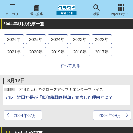
カテゴリ
過去記事
検索
Impressサイト
2004年8月の記事一覧
2026
年
2025
年
2024
年
2023
年
2022
年
2021
年
2020
年
2019
年
2018
年
2017
年
2016
年
2015
年
2014
年
2013
年
2012
年
すべて見る
2011
年
2010
年
2009
年
2008
年
2007
年
8月12日
2006
年
2005
年
2004
年
大河原克行のクローズアップ！エンタープライズ
連載
デル・浜田社長が「低価格戦略脱却」宣言した理由とは？
2004年07月
2004年09月