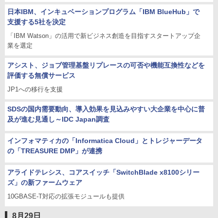
日本IBM、インキュベーションプログラム「IBM BlueHub」で
支援する5社を決定
「IBM Watson」の活用で新ビジネス創造を目指すスタートアップ企
業を選定
アシスト、ジョブ管理基盤リプレースの可否や機能互換性などを
評価する無償サービス
JP1への移行を支援
SDSの国内需要動向、導入効果を見込みやすい大企業を中心に普
及が進む見通し～IDC Japan調査
インフォマティカの「Informatica Cloud」とトレジャーデータ
の「TREASURE DMP」が連携
アライドテレシス、コアスイッチ「SwitchBlade x8100シリー
ズ」の新ファームウェア
10GBASE-T対応の拡張モジュールも提供
8月29日