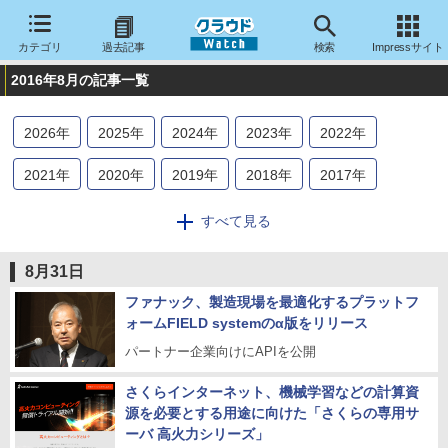
カテゴリ
過去記事
検索
Impressサイト
2016年8月の記事一覧
2026
年
2025
年
2024
年
2023
年
2022
年
2021
年
2020
年
2019
年
2018
年
2017
年
2016
年
2015
年
2014
年
2013
年
2012
年
すべて見る
2011
年
2010
年
2009
年
2008
年
2007
年
8月31日
2006
年
2005
年
2004
年
ファナック、製造現場を最適化するプラットフ
ォームFIELD systemのα版をリリース
パートナー企業向けにAPIを公開
さくらインターネット、機械学習などの計算資
源を必要とする用途に向けた「さくらの専用サ
ーバ 高火力シリーズ」