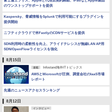
富士通エフサス、Appleと代理店契約締結、iPadなどApple製品
のワンストップサポートを提供
Kaspersky、脅威情報をSplunkで利用可能にするプラグインを
提供開始
ニフティクラウドで米FastlyのCDNサービスを提供
SDN利用時の柔軟性を向上、アライドテレシスが無線LAN AP用
SDN/OpenFlowライセンスを強化
8月15日
Infostand海外ITトピックス
連載
AWSとMicrosoftが圧倒、調査会社のIaaS市場
レポート
先週のニュースアクセスランキング
8月12日
インタビュー