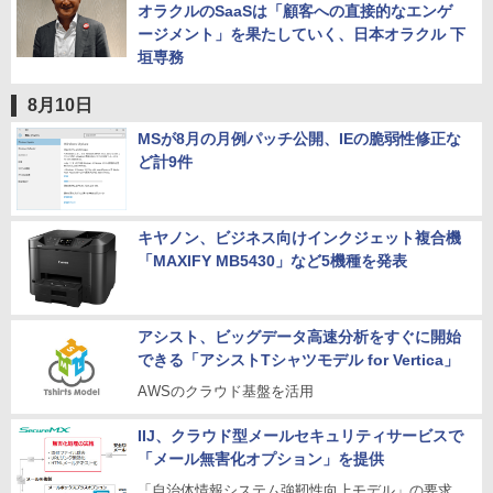
オラクルのSaaSは「顧客への直接的なエンゲ
ージメント」を果たしていく、日本オラクル 下
垣専務
8月10日
MSが8月の月例パッチ公開、IEの脆弱性修正な
ど計9件
キヤノン、ビジネス向けインクジェット複合機
「MAXIFY MB5430」など5機種を発表
アシスト、ビッグデータ高速分析をすぐに開始
できる「アシストTシャツモデル for Vertica」
AWSのクラウド基盤を活用
IIJ、クラウド型メールセキュリティサービスで
「メール無害化オプション」を提供
「自治体情報システム強靭性向上モデル」の要求