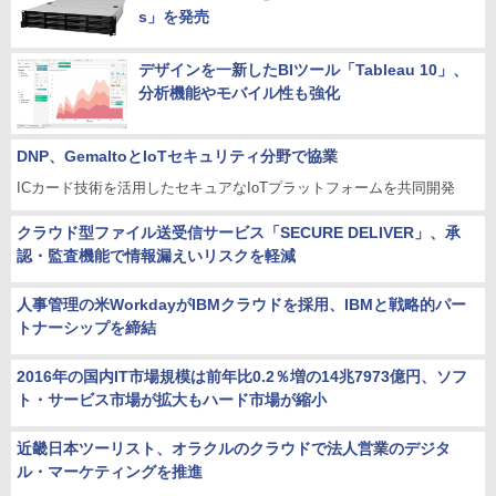
s」を発売
デザインを一新したBIツール「Tableau 10」、
分析機能やモバイル性も強化
DNP、GemaltoとIoTセキュリティ分野で協業
ICカード技術を活用したセキュアなIoTプラットフォームを共同開発
クラウド型ファイル送受信サービス「SECURE DELIVER」、承
認・監査機能で情報漏えいリスクを軽減
人事管理の米WorkdayがIBMクラウドを採用、IBMと戦略的パー
トナーシップを締結
2016年の国内IT市場規模は前年比0.2％増の14兆7973億円、ソフ
ト・サービス市場が拡大もハード市場が縮小
近畿日本ツーリスト、オラクルのクラウドで法人営業のデジタ
ル・マーケティングを推進