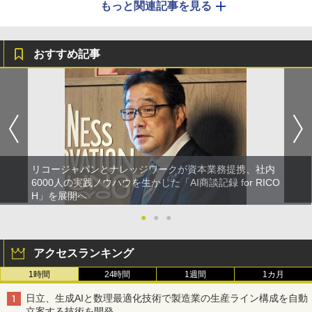
もっと関連記事を見る
おすすめ記事
リコージャパンとナレッジワークが資本業務提携、社内
6000人の実践ノウハウを生かした「AI商談記録 for RICO
H」を展開へ
●
●
●
アクセスランキング
1時間
24時間
1週間
1カ月
日立、生成AIと数理最適化技術で製造業の生産ライン構成を自動
立案する技術を開発