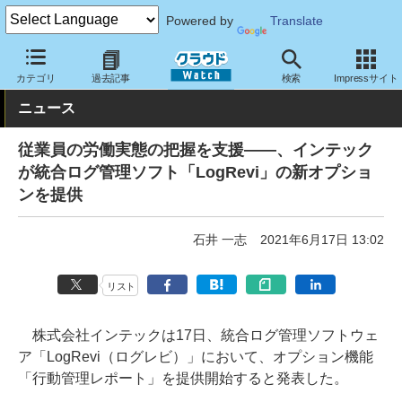
Powered by
Translate
クラウド Watch
セキュリティ
セキュリティサービス
カテゴリ
過去記事
検索
Impressサイト
ニュース
従業員の労働実態の把握を支援――、インテック
が統合ログ管理ソフト「LogRevi」の新オプショ
ンを提供
石井 一志
2021年6月17日 13:02
リスト
株式会社インテックは17日、統合ログ管理ソフトウェ
ア「LogRevi（ログレビ）」において、オプション機能
「行動管理レポート」を提供開始すると発表した。