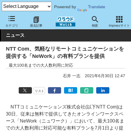
Powered by
Translate
クラウド Watch
サービス・ソフト
サービス
コミュニケーショ
カテゴリ
過去記事
検索
Impressサイト
ニュース
NTT Com、気軽なリモートコミュニケーションを
提供する「NeWork」の有料プランを提供
最大100名までの大人数利用に対応
石井 一志
2021年6月30日 12:47
リスト
NTTコミュニケーションズ株式会社(以下NTT Com)は
30日、従来は無料で提供してきたオンラインワークスペ
ース「NeWork（ニュワーク）」において、最大100名ま
での大人数利用に対応可能な有料プランを7月1日より提