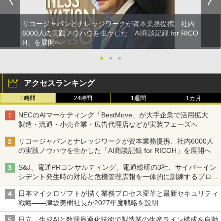
リコージャパンとナレッジワークが資本業務提携、社内
6000人の実践ノウハウを生かした「AI商談記録 for RICO
H」を展開へ
●
●
●
アクセスランキング
1時間
24時間
1週間
1カ月
NECのAIマーケティング「BestMove」が大手企業で活用拡大
製造・流通・小売企業・広告代理店などが実装フェーズへ
リコージャパンとナレッジワークが資本業務提携、社内6000人
の実践ノウハウを生かした「AI商談記録 for RICOH」を展開へ
S&J、電通PRコンサルティング、電通総研の3社、サイバーイン
シデント発生時の対応と危機管理広報を一体的に訓練するプログ
ラムを提供
日本マイクロソフトが描く業務プロセス変革と最新セキュリティ
戦略――津坂美樹社長が2027年度戦略を説明
日立、生成AIと数理最適化技術で製造業の生産ライン構成を自動