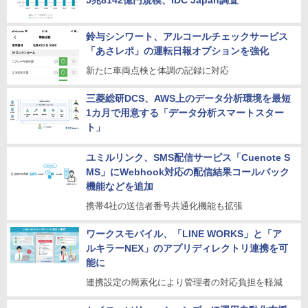
5兆8142億円規模、IDC Japan調査
鈴与シンワート、アルコールチェックサービス
「あさレポ」の運転日報オプションを強化
新たに車両点検と体調の記録に対応
三菱総研DCS、AWS上のデータ分析環境を最短
1カ月で用意する「データ分析スマートスター
ト」
ユミルリンク、SMS配信サービス「Cuenote S
MS」にWebhook対応の配信結果コールバック
機能などを追加
携帯4社の送信者番号共通化機能も拡張
ワークスモバイル、「LINE WORKS」と「ア
ルキラーNEX」のアプリディレクトリ連携を可
能に
連携設定の簡素化により管理者の対応負担を軽減