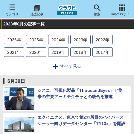
カテゴリ
過去記事
検索
Impressサイト
2023年6月の記事一覧
2026
年
2025
年
2024
年
2023
年
2022
年
2021
年
2020
年
2019
年
2018
年
2017
年
2016
年
2015
年
2014
年
2013
年
2012
年
すべて見る
2011
年
2010
年
2009
年
2008
年
2007
年
6月30日
2006
年
2005
年
2004
年
シスコ、可視化製品「ThousandEyes」と従
来の主要アーキテクチャとの統合を推進
エクイニクス、東京で第2カ所目のハイパース
ケーラー向けデータセンター「TY13x」を開設