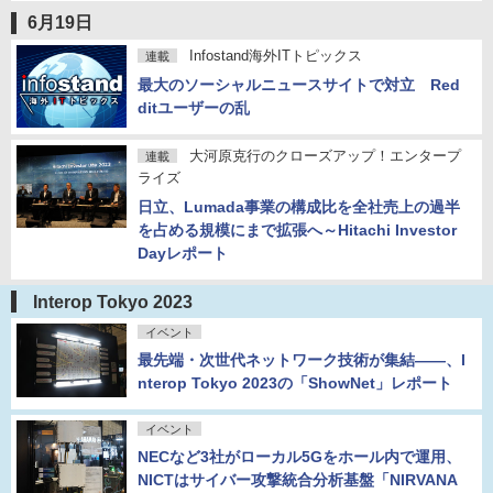
6月19日
Infostand海外ITトピックス
連載
最大のソーシャルニュースサイトで対立 Red
ditユーザーの乱
大河原克行のクローズアップ！エンタープ
連載
ライズ
日立、Lumada事業の構成比を全社売上の過半
を占める規模にまで拡張へ～Hitachi Investor
Dayレポート
Interop Tokyo 2023
イベント
最先端・次世代ネットワーク技術が集結――、I
nterop Tokyo 2023の「ShowNet」レポート
イベント
NECなど3社がローカル5Gをホール内で運用、
NICTはサイバー攻撃統合分析基盤「NIRVANA