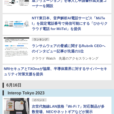
成ソリューション」を導入し申請書作成支援コ
ーナーを開設
NTT東日本、音声解析AI電話サービス「MiiTe
l」を固定電話番号で発信可能にする「ひかりク
ラウド電話 for MiiTel」を提供
ランキング
ランサムウェアの脅威に関するRubrik CEOへ
のインタビュー記事が先週の1位
クラウド Watch 先週のアクセスランキング
NRIセキュアとTXOneが協業、半導体業界に対するサイバーセキ
ュリティ対策支援を提供
6月16日
Interop Tokyo 2023
イベント
次世代無線LAN規格「Wi-Fi 7」対応製品が多
数登場、NECやネットギアなどが展示