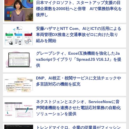
日本マイクロソフト、スタートアップ支援の目
標企業数を2000社へと倍増 AIで業務効率化を
後押し
安藤ハザマとNTT Com、AIとICTの活用による
車両管理DX推進と交通事故ゼロに向けた取り
組みを開始
グレープシティ、Excel互換機能を強化したJa
vaScriptライブラリ「SpreadJS V16.1J」を提
供
DNP、AI校正・校閲サービスに文法チェックや
多言語対応の機能を拡充
ネクストジェンとエクシオ、ServiceNowに音
声関連機能を連携させた電話応対業務の自動化
ソリューションを提供
トレンドマイクロ、企業の従業員がフィッシン