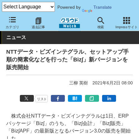
Powered by
Translate
クラウド Watch
サービス・ソフト
ソフトウェア
基幹業務
カテゴリ
過去記事
検索
Impressサイト
ニュース
NTTデータ・ビズインテグラル、セットアップ手
順の簡素化などを行った「Biz∫」新バージョンを
販売開始
三柳 英樹
2021年6月2日 08:00
リスト
株式会社NTTデータ・ビズインテグラルは1日、ERP
パッケージ「Biz∫」のうち、「Biz∫会計」「Biz∫販売」
「Biz∫APF」の最新版となるバージョン3.0の販売を開始
した。