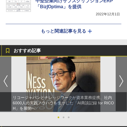
中堅企業向けサブスクリプションERP
「Biz∫Optima」を提供
2022年12月1日
もっと関連記事を見る
おすすめ記事
リコージャパンとナレッジワークが資本業務提携、社内
6000人の実践ノウハウを生かした「AI商談記録 for RICO
H」を展開へ
●
●
●