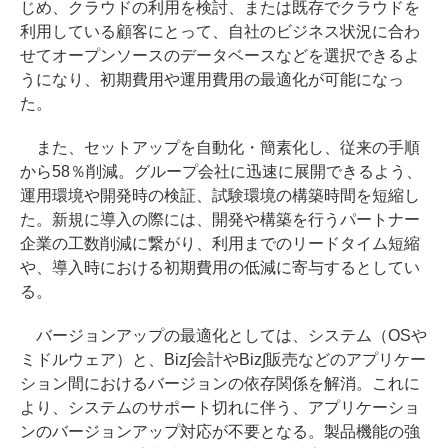
じめ、クラウドの利用を検討、または既存でクラウドを
利用している顧客にとって、自社のビジネス状況に合わ
せてオープンソースのデータベースなどを選択できるよ
うになり、初期費用や運用費用の最適化が可能になっ
た。
また、セットアップを自動化・簡素化し、従来の手順
から58％削減。グループ会社に迅速に展開できるよう、
運用環境や開発時の検証、試験環境の構築時間を短縮し
た。新規に導入の際には、開発や構築を行うパートナー
企業の工数削減に繋がり、利用までのリードタイム短縮
や、導入時における初期費用の低減に寄与するとしてい
る。
バージョンアップの最適化としては、システム（OSや
ミドルウェア）と、Biz∫会計やBiz∫販売などのアプリケー
ション間におけるバージョンの依存関係を解消。これに
より、システムのサポート切れに伴う、アプリケーショ
ンのバージョンアップ対応が不要となる。製品機能の強