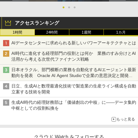
●
●
●
アクセスランキング
1時間
24時間
1週間
1カ月
AIデータセンターに求められる新しいパワーアーキテクチャとは
AI時代に進化する経理部門の役割とは何か 業務のすみ分けとAI
活用から考える次世代ファイナンス戦略
日本オラクル、部門横断の業務を自動化するAIエージェント最新
動向を発表 Oracle AI Agent Studioで企業の意思決定と開発を
加速
日立、生成AIと数理最適化技術で製造業の生産ライン構成を自動
立案する技術を開発
生成AI時代の経理財務部は「価値創出の中核」に――データ集約
中枢としての役割転換を
もっと見る
クラウド Watch をフォローする