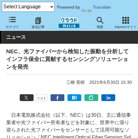
Powered by
Translate
クラウド Watch
サービス・ソフト
サービス
その他
カテゴリ
過去記事
検索
Impressサイト
ニュース
NEC、光ファイバーから検知した振動を分析して
インフラ保全に貢献するセンシングソリューショ
ンを発売
三柳 英樹
2021年6月30日 15:30
リスト
日本電気株式会社（以下、NEC）は30日、主に通信事
業者や光ファイバー所有者などを対象に、世界中に張り
巡らされた光ファイバーをセンサーとして活用可能なソ
リューション「NEC Intelligent Optical Fiber Sensing Sol