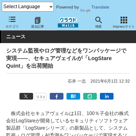
Powered by
Translate
クラウド Watch
セキュリティ
セキュリティソフト
カテゴリ
過去記事
検索
Impressサイト
ニュース
システム監視やログ管理などをワンパッケージで
実現――、セキュアヴェイルが「LogStare
Quint」を出荷開始
石井 一志
2021年6月1日 12:32
リスト
株式会社セキュアヴェイルは1日、100％子会社の株式
会社LogStareが開発しているセキュリティソフトウェア
製品群「LogStareシリーズ」の新製品として、システム
監視・ログ管理・AI予測をワンパッケージで実現するソ