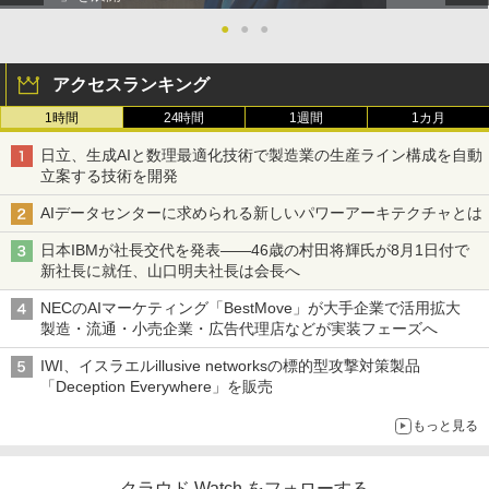
●
●
●
アクセスランキング
1時間
24時間
1週間
1カ月
日立、生成AIと数理最適化技術で製造業の生産ライン構成を自動
立案する技術を開発
AIデータセンターに求められる新しいパワーアーキテクチャとは
日本IBMが社長交代を発表――46歳の村田将輝氏が8月1日付で
新社長に就任、山口明夫社長は会長へ
NECのAIマーケティング「BestMove」が大手企業で活用拡大
製造・流通・小売企業・広告代理店などが実装フェーズへ
IWI、イスラエルillusive networksの標的型攻撃対策製品
「Deception Everywhere」を販売
もっと見る
クラウド Watch をフォローする