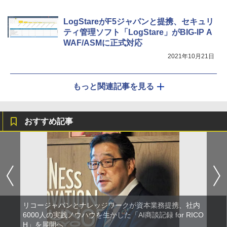
LogStareがF5ジャパンと提携、セキュリ
ティ管理ソフト「LogStare」がBIG-IP A
WAF/ASMに正式対応
2021年10月21日
もっと関連記事を見る
おすすめ記事
リコージャパンとナレッジワークが資本業務提携、社内
6000人の実践ノウハウを生かした「AI商談記録 for RICO
H」を展開へ