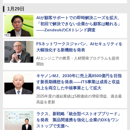
1月29日
AIが顧客サポートでの即時解決ニーズを拡大、
「初回で解決できない企業から顧客は離れる」
――ZendeskのCXトレンド調査
F5ネットワークスジャパン、AIセキュリティを
大幅強化する新機能を発表
AIエンジニアの教育・人材開発プログラムも提供
開始
キヤノンMJ、2030年に売上高8500億円を目指
す新長期構想を発表――ITS事業は成長と収益
向上を両立した中核事業として拡大
2025年度の連結業績は5期連続の増収増益、過去最
高益を更新
ラクス、新戦略「統合型ベストオブブリード」
を発表 製品間連携を強化し企業のDXをワン
ストップで支援へ