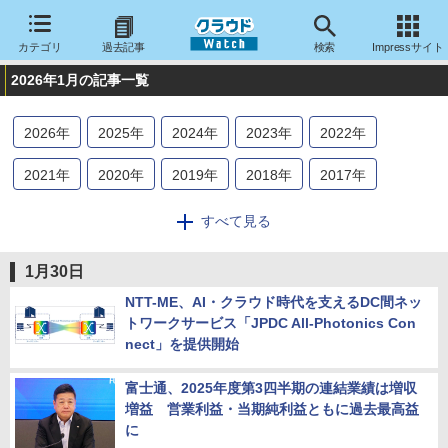
カテゴリ
過去記事
検索
Impressサイト
2026年1月の記事一覧
2026
年
2025
年
2024
年
2023
年
2022
年
2021
年
2020
年
2019
年
2018
年
2017
年
2016
年
2015
年
2014
年
2013
年
2012
年
すべて見る
2011
年
2010
年
2009
年
2008
年
2007
年
1月30日
2006
年
2005
年
2004
年
NTT-ME、AI・クラウド時代を支えるDC間ネッ
トワークサービス「JPDC All-Photonics Con
nect」を提供開始
富士通、2025年度第3四半期の連結業績は増収
増益 営業利益・当期純利益ともに過去最高益
に