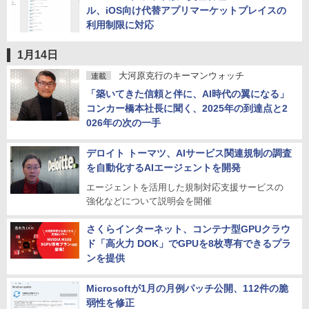
ル、iOS向け代替アプリマーケットプレイスの
利用制限に対応
1月14日
大河原克行のキーマンウォッチ
連載
「築いてきた信頼と伴に、AI時代の翼になる」
コンカー橋本社長に聞く、2025年の到達点と2
026年の次の一手
デロイト トーマツ、AIサービス関連規制の調査
を自動化するAIエージェントを開発
エージェントを活用した規制対応支援サービスの
強化などについて説明会を開催
さくらインターネット、コンテナ型GPUクラウ
ド「高火力 DOK」でGPUを8枚専有できるプラ
ンを提供
Microsoftが1月の月例パッチ公開、112件の脆
弱性を修正