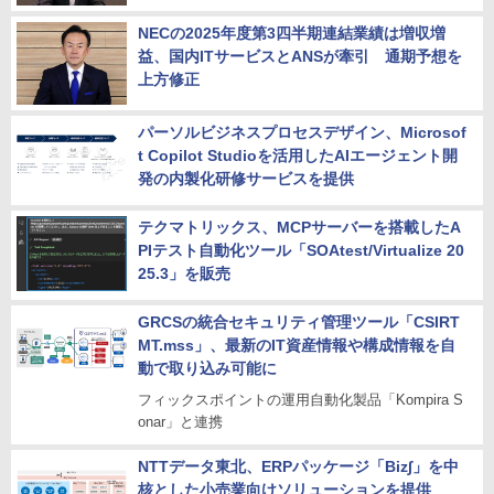
NECの2025年度第3四半期連結業績は増収増
益、国内ITサービスとANSが牽引 通期予想を
上方修正
パーソルビジネスプロセスデザイン、Microsof
t Copilot Studioを活用したAIエージェント開
発の内製化研修サービスを提供
テクマトリックス、MCPサーバーを搭載したA
PIテスト自動化ツール「SOAtest/Virtualize 20
25.3」を販売
GRCSの統合セキュリティ管理ツール「CSIRT
MT.mss」、最新のIT資産情報や構成情報を自
動で取り込み可能に
フィックスポイントの運用自動化製品「Kompira S
onar」と連携
NTTデータ東北、ERPパッケージ「Biz∫」を中
核とした小売業向けソリューションを提供