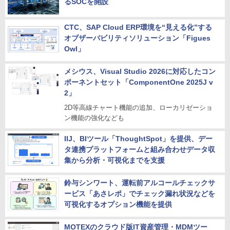
るSOCを開設
CTC、SAP Cloud ERP環境を“見える化”する
オブザーバビリティソリューション「Figues
Owl」
メシウス、Visual Studio 2026に対応したコン
ポーネントセット「ComponentOne 2025J v
2」
2D等高線チャート機能の追加、ローカリゼーショ
ン機能の強化なども
IIJ、BIツール「ThoughtSpot」を提供、デー
タ連携プラットフォームと組み合わせデータ収
集から分析・可視化までを支援
鈴与シンワート、運転前アルコールチェックサ
ービス「あさレポ」でチェック漏れ状況などを
可視化するオプション機能を提供
MOTEXのクラウド版IT資産管理・MDMツー