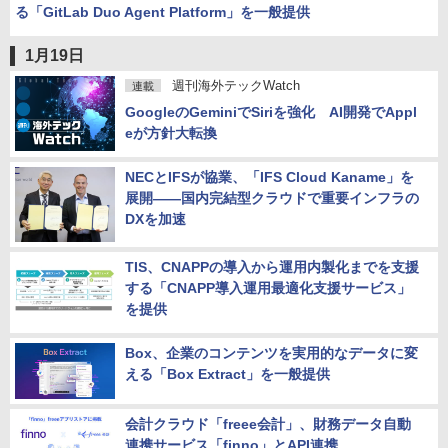
る「GitLab Duo Agent Platform」を一般提供
1月19日
週刊海外テックWatch
連載
GoogleのGeminiでSiriを強化 AI開発でAppl
eが方針大転換
NECとIFSが協業、「IFS Cloud Kaname」を
展開――国内完結型クラウドで重要インフラの
DXを加速
TIS、CNAPPの導入から運用内製化までを支援
する「CNAPP導入運用最適化支援サービス」
を提供
Box、企業のコンテンツを実用的なデータに変
える「Box Extract」を一般提供
会計クラウド「freee会計」、財務データ自動
連携サービス「finno」とAPI連携