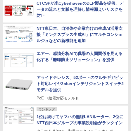
CTCSPが米CyberhavenのDLP製品を提供、デ
ータの流れと文脈を理解し情報漏えいリスクを
防止
NTT東日本、自治体や企業向けの生成AI活用支
援「ミンクスプラス生成AI」にマルチコンシェ
ルジュなどの新機能を追加
エアー、感情分析AIで職場の人間関係を見える
化する「離職防止ソリューション」を提供
アライドテレシス、52ポートのマルチギガビッ
ト対応レイヤ2plusインテリジェントスイッチ2
モデルを提供
PoE++給電対応モデルも
ランキング
1位は続けてヤマハの無線LANルーター、2位に
NTT西日本グループの事業説明会がランクイン