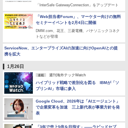
「InterSafe GatewayConnection」をアップデート
「Web担当者Forum」、マーケター向けの無料
セミナーイベントを2月4日に開催
DMM.com、花王、三菱電機、パナソニックコネク
トなどが登壇
ServiceNow、エンタープライズAIの加速に向けOpenAIとの提
携を拡大
1月26日
週刊海外テックWatch
連載
ハイブリッド戦略で差別化を図る IBMが「ソ
ブリンAI」市場に参入
Google Cloud、2026年は「AIエージェント」
で企業変革を加速 三上新代表が事業方針を発
表
「3年で売上5倍を目指す」――ラピッドセブ