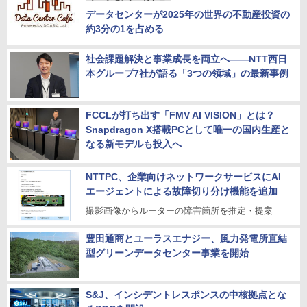
データセンターが2025年の世界の不動産投資の
約3分の1を占める
社会課題解決と事業成長を両立へ――NTT西日
本グループ7社が語る「3つの領域」の最新事例
FCCLが打ち出す「FMV AI VISION」とは？
Snapdragon X搭載PCとして唯一の国内生産と
なる新モデルも投入へ
NTTPC、企業向けネットワークサービスにAI
エージェントによる故障切り分け機能を追加
撮影画像からルーターの障害箇所を推定・提案
豊田通商とユーラスエナジー、風力発電所直結
型グリーンデータセンター事業を開始
S&J、インシデントレスポンスの中核拠点とな