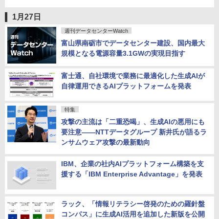
1月27日
週刊データセンターWatch
富山県南砺市でデータセンター建設、国内最大
規模となる電源容量3.1GWの実現目指す
富士通、自社環境で業務に最適化した生成AIが
自律運用できるAIプラットフォームを発表
特集
攻撃の主流は「二重恐喝」、生成AIの悪用にも
要注意――NTTデータグループ 新井氏が語るラ
ンサムウェア攻撃の最新動向
IBM、企業の社内AIプラットフォーム構築を支
援する「IBM Enterprise Advantage」を発表
ラック、「情報リテラシー啓発のための羅針盤
コンパス」に生成AI活用を追加した新版を公開