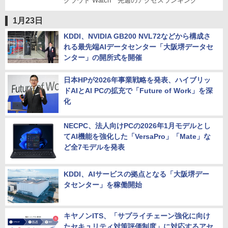
クラウド Watch 先週のアクセスランキング
1月23日
KDDI、NVIDIA GB200 NVL72などから構成さ
れる最先端AIデータセンター「大阪堺データセ
ンター」の開所式を開催
日本HPが2026年事業戦略を発表、ハイブリッ
ドAIとAI PCの拡充で「Future of Work」を深
化
NECPC、法人向けPCの2026年1月モデルとし
てAI機能を強化した「VersaPro」「Mate」な
ど全7モデルを発表
KDDI、AIサービスの拠点となる「大阪堺デー
タセンター」を稼働開始
キヤノンITS、「サプライチェーン強化に向け
たセキュリティ対策評価制度」に対応するアセ