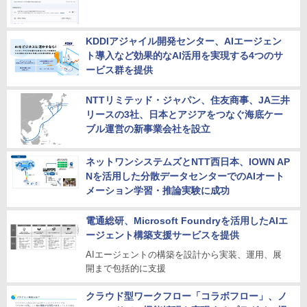
KDDIアジャイル開発センター、AIエージェン
ト導入など効果的なAI活用を実現する4つのサ
ービス群を提供
NTTリミテッド・ジャパン、住友商事、JA三井
リースの3社、日本とアジアをつなぐ海底ケー
ブル運営の新事業会社を設立
ネットワンシステムズとNTT西日本、IOWN AP
Nを活用した分散データセンターでのAIオート
メーション学習・推論実験に成功
電通総研、Microsoft Foundryを活用したAIエ
ージェント構築支援サービスを提供
AIエージェントの構築を設計から実装、運用、展
開まで包括的に支援
クラウド型ワークフロー「コラボフロー」、ノ