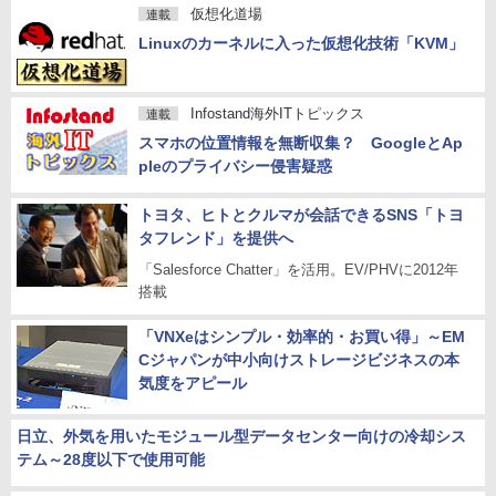
仮想化道場
連載
Linuxのカーネルに入った仮想化技術「KVM」
Infostand海外ITトピックス
連載
スマホの位置情報を無断収集？ GoogleとAp
pleのプライバシー侵害疑惑
トヨタ、ヒトとクルマが会話できるSNS「トヨ
タフレンド」を提供へ
「Salesforce Chatter」を活用。EV/PHVに2012年
搭載
「VNXeはシンプル・効率的・お買い得」～EM
Cジャパンが中小向けストレージビジネスの本
気度をアピール
日立、外気を用いたモジュール型データセンター向けの冷却シス
テム～28度以下で使用可能