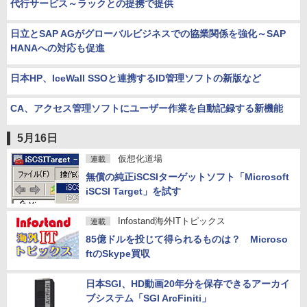
代行サービス～ラックとの提携で提供
日立とSAP AGがグローバルビジネスでの協業関係を強化～SAP
HANAへの対応も促進
日本HP、IceWall SSOと連携するID管理ソフトの新版など
CA、アクセス管理ソフトにユーザー作業を自動記録する新機能
5月16日
仮想化道場
連載
無償の純正iSCSIターゲットソフト「Microsoft
iSCSI Target」を試す
Infostand海外ITトピックス
連載
85億ドルを投じて得られるものは？ Microso
ftのSkype買収
日本SGI、HD動画20年分を保存できるアーカイ
ブシステム「SGI ArcFiniti」