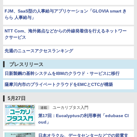
FJM、SaaS型の人事給与アプリケーション「GLOVIA smart き
らら 人事給与」
NTT Com、海外拠点などからの外線発着信を行えるネットワー
クサービス
先週のニュースアクセスランキング
プレスリリース
日新製鋼の基幹システムをIBMのクラウド・サービスに移行
薩摩川内市のプライベートクラウドをEMCとCTCが構築
5月27日
ユーカリプタス入門
連載
第17回：Eucalyptusの利用事例「edubase Cl
oud」
日本オラクル、データセンターなどでの節電支