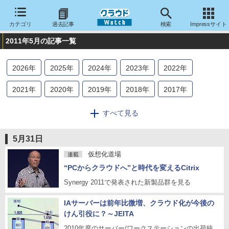
カテゴリ
過去記事
検索
Impressサイト
2011年5月の記事一覧
2026
年
2025
年
2024
年
2023
年
2022
年
2021
年
2020
年
2019
年
2018
年
2017
年
2016
年
2015
年
2014
年
2013
年
2012
年
すべて見る
2011
年
2010
年
2009
年
2008
年
2007
年
5月31日
2006
年
2005
年
2004
年
仮想化道場
連載
“PCからクラウドへ”と時代を変えるCitrix
Synergy 2011で発表された新製品群を見る
IAサーバーは前年比微増、クラウド化が今後の
けん引役に？～JEITA
2010年度のサーバー/ワークステーションの出荷統