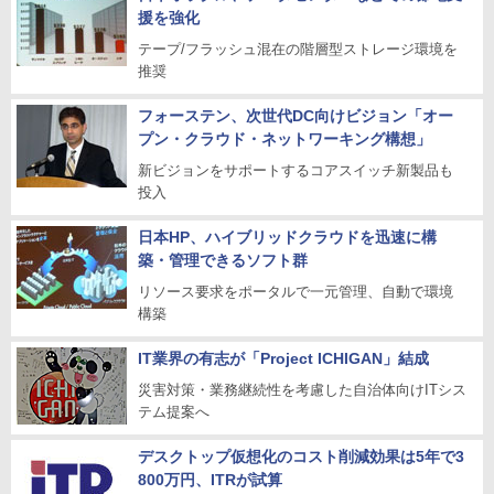
援を強化
テープ/フラッシュ混在の階層型ストレージ環境を
推奨
フォーステン、次世代DC向けビジョン「オー
プン・クラウド・ネットワーキング構想」
新ビジョンをサポートするコアスイッチ新製品も
投入
日本HP、ハイブリッドクラウドを迅速に構
築・管理できるソフト群
リソース要求をポータルで一元管理、自動で環境
構築
IT業界の有志が「Project ICHIGAN」結成
災害対策・業務継続性を考慮した自治体向けITシス
テム提案へ
デスクトップ仮想化のコスト削減効果は5年で3
800万円、ITRが試算