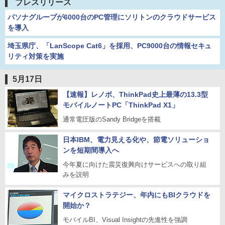
プレスリリース
パソナグループが6000台のPC管理にソリトンのクラウドサービス
を導入
埼玉県庁、「LanScope Cat6」を採用、PC9000台の情報セキュ
リティ対策を実施
5月17日
【速報】レノボ、ThinkPad史上最薄の13.3型
モバイルノートPC「ThinkPad X1」
通常電圧版のSandy Bridgeを搭載
日本IBM、電力見える化や、節電ソリューショ
ンを短期間導入へ
今年夏に向けた震災復興向けサービスへの取り組
みを説明
マイクロストラテジー、年内にもBIクラウドを
開始か？
モバイルBI、Visual Insightの先進性を強調