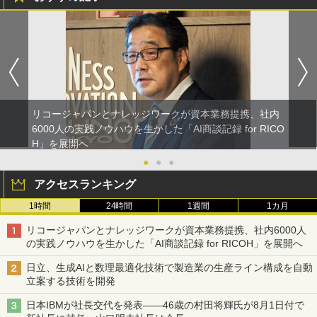
リコージャパンとナレッジワークが資本業務提携、社内
6000人の実践ノウハウを生かした「AI商談記録 for RICO
H」を展開へ
●
●
●
アクセスランキング
1時間
24時間
1週間
1カ月
リコージャパンとナレッジワークが資本業務提携、社内6000人
の実践ノウハウを生かした「AI商談記録 for RICOH」を展開へ
日立、生成AIと数理最適化技術で製造業の生産ライン構成を自動
立案する技術を開発
日本IBMが社長交代を発表――46歳の村田将輝氏が8月1日付で