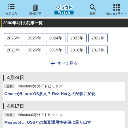
カテゴリ
過去記事
検索
Impressサイト
2006年4月の記事一覧
2026
年
2025
年
2024
年
2023
年
2022
年
2021
年
2020
年
2019
年
2018
年
2017
年
2016
年
2015
年
2014
年
2013
年
2012
年
すべて見る
2011
年
2010
年
2009
年
2008
年
2007
年
4月24日
2006
年
2005
年
2004
年
Infostand海外ITトピックス
連載
OracleがLinux OS参入？ Red Hatとの関係に変化
4月17日
Infostand海外ITトピックス
連載
Microsoft、OSSとの相互運用性確保に乗り出す