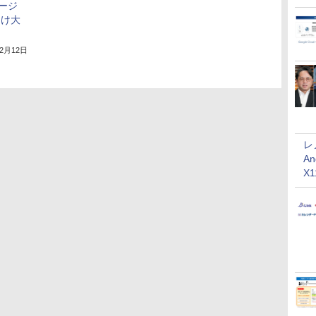
ージ
向け大
年2月12日
レ
An
X