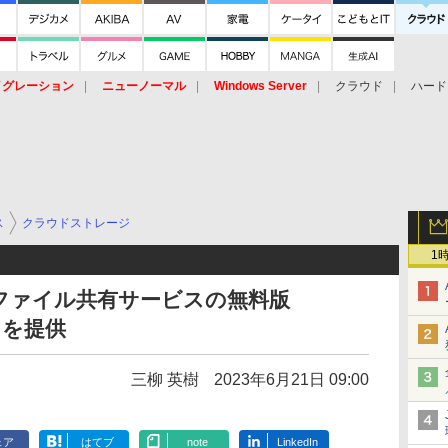
イグレーション
ニューノーマル
Windows Server
クラウド
ハード
トピック
ストレージ（HW）
オープンソース
SaaS
標的型
ント
ス
クラウドストレージ
1
ファイル共有サービスの無料版
ー」を提供
三柳 英樹
2023年6月21日 09:00
ェア
はてブ
note
LinkedIn