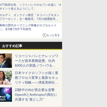
NTT島田社長、ソフトバンクのセブン出資に「d
ポイント使えるようにして」
カルディ、オンライン限定「ネコバッグ＆タン
ブラーセット」を一般販売。7月の抽選販売の
当選無効分
東映の歴代オープニング映像がカプセルトイ
に。全5種で8月下旬発売
もっと見る
おすすめ記事
リコージャパンとナレッジワ
ークが資本業務提携、社内
6000人の実践ノウハウを生
かした「AI商談記録 for
日本マイクロソフトが描く業
RICOH」を展開へ
務プロセス変革と最新セキュ
リティ戦略――津坂美樹社長
が2027年度戦略を説明
試験中のAIが実企業を攻撃
OpenAIとAnthropicの両社に
共通する“落とし穴”