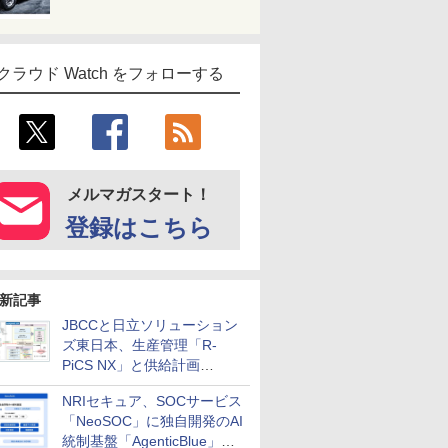
クラウド Watch をフォローする
メルマガスタート！
登録はこちら
新記事
JBCCと日立ソリューション
ズ東日本、生産管理「R-
PiCS NX」と供給計画
「scSQUARE ISP」の連携サ
NRIセキュア、SOCサービス
ービスを提供開始
「NeoSOC」に独自開発のAI
統制基盤「AgenticBlue」を