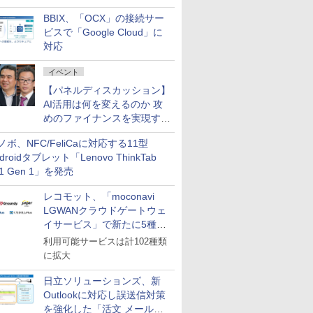
企業・広告代理店などが実装
BBIX、「OCX」の接続サー
フェーズへ
ビスで「Google Cloud」に
対応
イベント
【パネルディスカッション】
AI活用は何を変えるのか 攻
めのファイナンスを実現する
業務設計とマインドセット変
ノボ、NFC/FeliCaに対応する11型
革
droidタブレット「Lenovo ThinkTab
11 Gen 1」を発売
レコモット、「moconavi
LGWANクラウドゲートウェ
イサービス」で新たに5種類
のサービスと連携開始
利用可能サービスは計102種類
に拡大
日立ソリューションズ、新
Outlookに対応し誤送信対策
を強化した「活文 メール誤