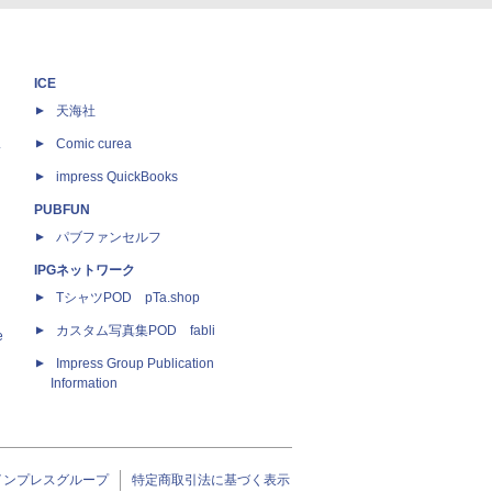
ICE
天海社
ス
Comic curea
impress QuickBooks
PUBFUN
パブファンセルフ
IPGネットワーク
TシャツPOD pTa.shop
カスタム写真集POD fabli
e
Impress Group Publication
Information
インプレスグループ
特定商取引法に基づく表示