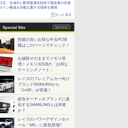
日立、生成AIと数理最適化技術で製造業の生産
ライン構成を自動立案する技術を開発
もっと見る
Special Site
性能の良いお得な中古PC情
報はこのページでチェック！
お値段そのままでメモリ倍
増！メモリ32GBの「お得な
ゲーミングノート」
レイズのプレミアムカー向け
ブランドHOMURAから
「2×9R」が登場！
総合オーディオブランドに進
化するSHANLINGとは何者
か？
レイズのパワーデザインホイ
ール「M6」に新色登場!!