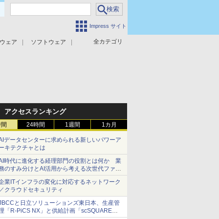
Impress サイト
全カテゴリ
ウェア
ソフトウェア
攻撃対策
マルウェア対策
アクセスランキング
時間
24時間
1週間
1カ月
AIデータセンターに求められる新しいパワーア
ーキテクチャとは
AI時代に進化する経理部門の役割とは何か 業
務のすみ分けとAI活用から考える次世代ファイ
ナンス戦略
企業ITインフラの変化に対応するネットワーク
／クラウドセキュリティ
JBCCと日立ソリューションズ東日本、生産管
理「R-PiCS NX」と供給計画「scSQUARE
ISP」の連携サービスを提供開始