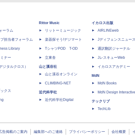
Rittor Music
イカロス出版
dフォーラム
リットーミュージック
AIRLINEweb
ップ担当者フォーラム
楽器探そう!デジマート
Jディフェンスニュー
ness Library
TシャツPOD T-OD
通訳翻訳ジャーナル
セミナー
立東舎
JレスキューWeb
 X（デジタルクロス）
山と溪谷社
イカロスアカデミー
山と溪谷オンライン
MdN
CLIMBING-NET
MdN Books
ブックス
近代科学社
MdN Design Interactiv
ing
近代科学社Digital
テックリブ
TechLib
広告掲載のご案内
編集部へのご連絡
プライバシーポリシー
会社概要