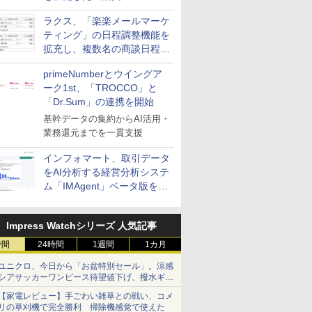
送信防止アドインサービス」
ラクス、「楽楽メールマーケ
を提供
ティング」の日程調整機能を
拡充し、複数名の商談日程調
整を効率化
primeNumberとウイングア
ーク1st、「TROCCO」と
「Dr.Sum」の連携を開始
基幹データの集約からAI活用・
業務還元までを一貫支援
インフォマート、取引データ
をAI分析する経営分析システ
ム「IMAgent」ベータ版を提
供
Impress Watchシリーズ 人気記事
時間
24時間
1週間
1カ月
ユニクロ、今日から「お盆特別セール」。涼感
シアサッカーワンピース待望値下げ、撥水ギア
ショーツは1990円に
【家電レビュー】手ごわい雑草との戦い、コメ
リの草刈機で完全勝利 掃除機感覚で使えた