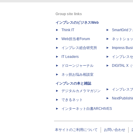
Group site links
インプレスのビジネスWeb
Think IT
SmartGri
Web担当者Forum
ネットショ
インプレス総合研究所
Impress Busi
IT Leaders
インプレス
ドローンジャーナル
DIGITAL
ネッ担お悩み相談室
インプレスの本と雑誌
インプレス
デジタルカメラマガジン
NextPublish
できるネット
インターネット白書ARCHIVES
本サイトのご利用について
お問い合わせ