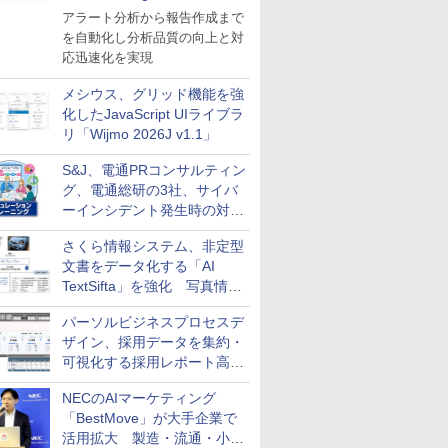
導入
アラート分析から報告作成まで
を自動化し分析品質の向上と対
応迅速化を実現
メシウス、グリッド機能を強
化したJavaScript UIライブラ
リ「Wijmo 2026J v1.1」
S&J、電通PRコンサルティン
グ、電通総研の3社、サイバ
ーインシデント発生時の対応
と危機管理広報を一体的に訓
さくら情報システム、非定型
練するプログラムを提供
文書をデータ化する「AI
TextSifta」を強化 写真情報
のデータ化などに対応
パーソルビジネスプロセスデ
ザイン、採用データを集約・
可視化する採用レポート高速
化サービスを提供
NECのAIマーケティング
「BestMove」が大手企業で
活用拡大 製造・流通・小売