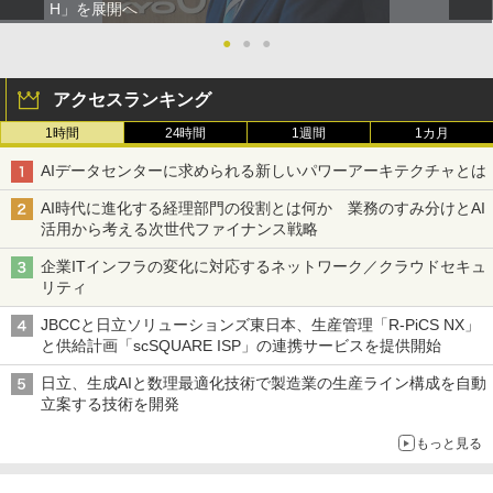
H」を展開へ
●
●
●
アクセスランキング
1時間
24時間
1週間
1カ月
AIデータセンターに求められる新しいパワーアーキテクチャとは
AI時代に進化する経理部門の役割とは何か 業務のすみ分けとAI
活用から考える次世代ファイナンス戦略
企業ITインフラの変化に対応するネットワーク／クラウドセキュ
リティ
JBCCと日立ソリューションズ東日本、生産管理「R-PiCS NX」
と供給計画「scSQUARE ISP」の連携サービスを提供開始
日立、生成AIと数理最適化技術で製造業の生産ライン構成を自動
立案する技術を開発
もっと見る