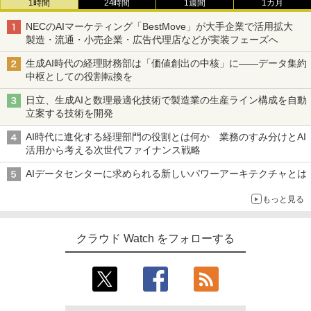
1時間
24時間
1週間
1カ月
NECのAIマーケティング「BestMove」が大手企業で活用拡大
製造・流通・小売企業・広告代理店などが実装フェーズへ
生成AI時代の経理財務部は「価値創出の中核」に――データ集約
中枢としての役割転換を
日立、生成AIと数理最適化技術で製造業の生産ライン構成を自動
立案する技術を開発
AI時代に進化する経理部門の役割とは何か 業務のすみ分けとAI
活用から考える次世代ファイナンス戦略
AIデータセンターに求められる新しいパワーアーキテクチャとは
もっと見る
クラウド Watch をフォローする