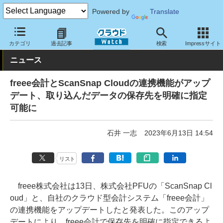
Powered by
Translate
クラウド Watch
トピック
協業・提携
国内
カテゴリ
過去記事
検索
Impressサイト
ニュース
freee会計とScanSnap Cloudの連携機能がアップ
デート、取り込んだデータの保存先を明確に指定
可能に
石井 一志
2023年6月13日 14:54
リスト
freee株式会社は13日、株式会社PFUの「ScanSnap Cl
oud」と、自社のクラウド型会計システム「freee会計」
の連携機能をアップデートしたと発表した。このアップ
デートにより、freee会計で保存先を明確に指定できるよ