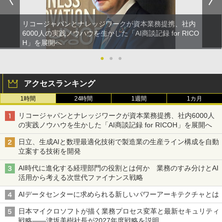
リコージャパンとナレッジワークが資本業務提携、社内
6000人の実践ノウハウを生かした「AI商談記録 for RICO
H」を展開へ
●
●
●
アクセスランキング
1時間
24時間
1週間
1カ月
リコージャパンとナレッジワークが資本業務提携、社内6000人
の実践ノウハウを生かした「AI商談記録 for RICOH」を展開へ
日立、生成AIと数理最適化技術で製造業の生産ライン構成を自動
立案する技術を開発
AI時代に進化する経理部門の役割とは何か 業務のすみ分けとAI
活用から考える次世代ファイナンス戦略
AIデータセンターに求められる新しいパワーアーキテクチャとは
日本マイクロソフトが描く業務プロセス変革と最新セキュリティ
戦略――津坂美樹社長が2027年度戦略を説明