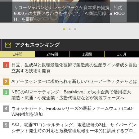
リコージャパンとナレッジワークが資本業務提携、社内
6000人の実践ノウハウを生かした「AI商談記録 for RICO
H」を展開へ
●
●
●
アクセスランキング
1時間
24時間
1週間
1カ月
日立、生成AIと数理最適化技術で製造業の生産ライン構成を自動
立案する技術を開発
AIデータセンターに求められる新しいパワーアーキテクチャとは
NECのAIマーケティング「BestMove」が大手企業で活用拡大
製造・流通・小売企業・広告代理店などが実装フェーズへ
ウォッチガード、Fireboxシリーズの最新ファームウェアにSD-
WAN機能を追加
S&J、電通PRコンサルティング、電通総研の3社、サイバーイン
シデント発生時の対応と危機管理広報を一体的に訓練するプログ
ラムを提供