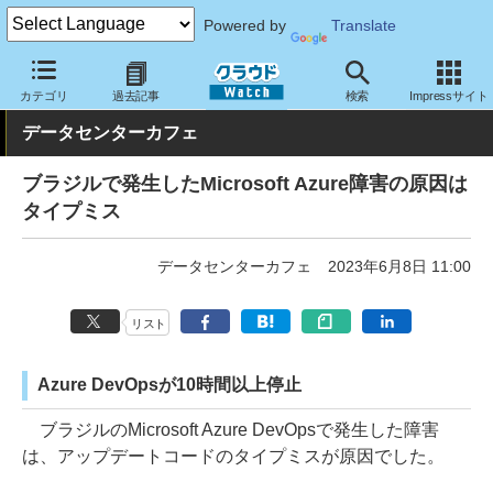
Powered by
Translate
クラウド Watch
ハード・インフラ
データセンター
カテゴリ
過去記事
検索
Impressサイト
データセンターカフェ
ブラジルで発生したMicrosoft Azure障害の原因は
タイプミス
データセンターカフェ
2023年6月8日 11:00
リスト
Azure DevOpsが10時間以上停止
ブラジルのMicrosoft Azure DevOpsで発生した障害
は、アップデートコードのタイプミスが原因でした。