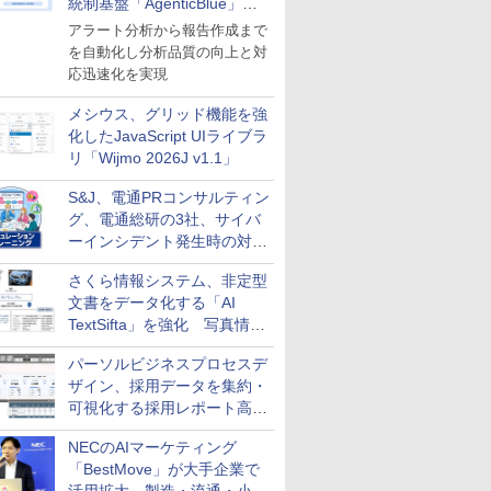
統制基盤「AgenticBlue」を
導入
アラート分析から報告作成まで
を自動化し分析品質の向上と対
応迅速化を実現
メシウス、グリッド機能を強
化したJavaScript UIライブラ
リ「Wijmo 2026J v1.1」
S&J、電通PRコンサルティン
グ、電通総研の3社、サイバ
ーインシデント発生時の対応
と危機管理広報を一体的に訓
さくら情報システム、非定型
練するプログラムを提供
文書をデータ化する「AI
TextSifta」を強化 写真情報
のデータ化などに対応
パーソルビジネスプロセスデ
ザイン、採用データを集約・
可視化する採用レポート高速
化サービスを提供
NECのAIマーケティング
「BestMove」が大手企業で