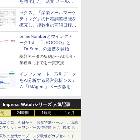
を強化した「活文 メール誤
送信防止アドインサービス」
ラクス、「楽楽メールマーケ
を提供
ティング」の日程調整機能を
拡充し、複数名の商談日程調
整を効率化
primeNumberとウイングア
ーク1st、「TROCCO」と
「Dr.Sum」の連携を開始
基幹データの集約からAI活用・
業務還元までを一貫支援
インフォマート、取引データ
をAI分析する経営分析システ
ム「IMAgent」ベータ版を提
供
Impress Watchシリーズ 人気記事
時間
24時間
1週間
1カ月
ユニクロ、今日から「お盆特別セール」。涼感
シアサッカーワンピース待望値下げ、撥水ギア
ショーツは1990円に
東映の歴代オープニング映像がカプセルトイ