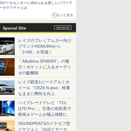
AIデータセンターに求められる新しいパワーア
ーキテクチャとは
もっと見る
Special Site
レイズのプレミアムカー向け
ブランドHOMURAから
「2×9R」が登場！
「A&ultima SP4000T」の魅
力！ポケットに入るオーディ
オの醍醐味
レイズ鍛造1ピースアルミホ
イール「CE28 N-plus」軽量
なままに剛性を向上
ハイグレードテレビ「TCL
Q7D Pro」。圧巻の色彩美で
映画＆ゲームが極上体験に
SOUNDPEATSのイヤカフ型
イヤフォン「UU2イヤーカ