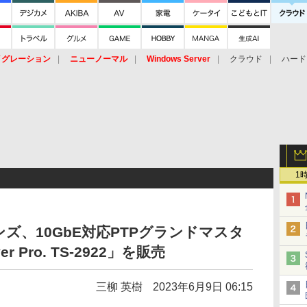
イグレーション
ニューノーマル
Windows Server
クラウド
ハード
トピック
ストレージ（HW）
オープンソース
SaaS
標的型
ント
1
ズ、10GbE対応PTPグランドマスタ
r Pro. TS-2922」を販売
三柳 英樹
2023年6月9日 06:15