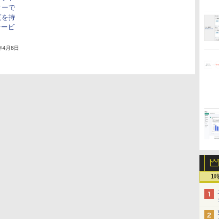
ターで
度を持
サービ
5年4月8日
1