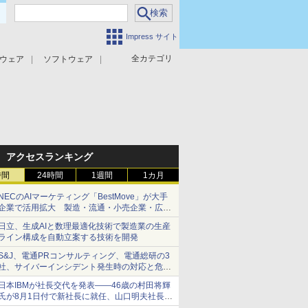
Impress サイト
全カテゴリ
ウェア
ソフトウェア
攻撃対策
マルウェア対策
アクセスランキング
時間
24時間
1週間
1カ月
NECのAIマーケティング「BestMove」が大手
企業で活用拡大 製造・流通・小売企業・広告
代理店などが実装フェーズへ
日立、生成AIと数理最適化技術で製造業の生産
ライン構成を自動立案する技術を開発
S&J、電通PRコンサルティング、電通総研の3
社、サイバーインシデント発生時の対応と危機
管理広報を一体的に訓練するプログラムを提供
日本IBMが社長交代を発表――46歳の村田将輝
氏が8月1日付で新社長に就任、山口明夫社長は
会長へ