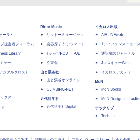
Rittor Music
イカロス出版
dフォーラム
リットーミュージック
AIRLINEweb
ップ担当者フォーラム
楽器探そう!デジマート
Jディフェンスニュー
ness Library
TシャツPOD T-OD
通訳翻訳ジャーナル
セミナー
立東舎
JレスキューWeb
 X（デジタルクロス）
山と溪谷社
イカロスアカデミー
山と溪谷オンライン
MdN
CLIMBING-NET
MdN Books
ブックス
近代科学社
MdN Design Interactiv
ing
近代科学社Digital
テックリブ
TechLib
広告掲載のご案内
編集部へのご連絡
プライバシーポリシー
会社概要