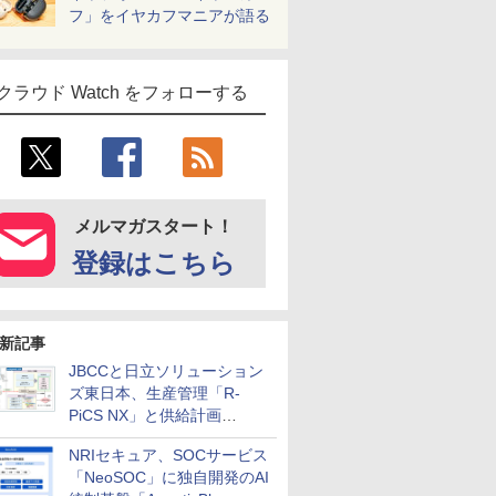
フ」をイヤカフマニアが語る
クラウド Watch をフォローする
メルマガスタート！
登録はこちら
新記事
JBCCと日立ソリューション
ズ東日本、生産管理「R-
PiCS NX」と供給計画
「scSQUARE ISP」の連携サ
NRIセキュア、SOCサービス
ービスを提供開始
「NeoSOC」に独自開発のAI