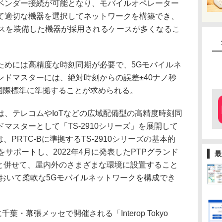
ベンダー接続が可能となり、モバイルオペレーター
て適切な機器を選択してネットワークを構築でき、
イスを装備した機器が採用されるケースが多くなるこ
めには高精度な時刻同期が必要で、5Gモバイルネ
ンドマスターには、絶対時刻からの誤差±40ナノ秒
B国際標準に準拠することが求められる。
、テレコムやIoTなどの広域配備型の高精度時刻同
マスターとして「TS-2910シリーズ」を展開して
は、PRTC-Bに準拠するTS-2910シリーズの基本的
をサポートし、2022年4月に発表したPTPグランド
最
4」と併せて、屋内外のさまざまな環境に設置すること
において柔軟な5Gモバイルネットワークを構成でき
千葉・幕張メッセで開催される「Interop Tokyo