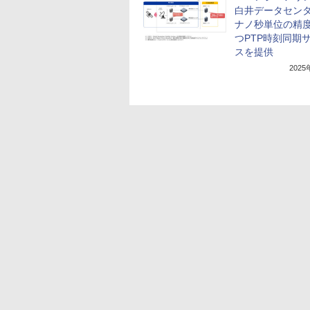
白井データセン
ナノ秒単位の精
つPTP時刻同期
スを提供
202