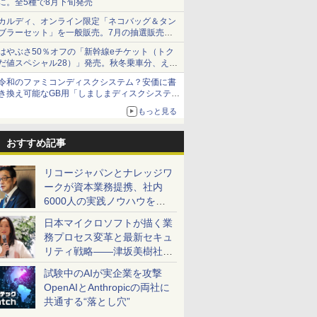
に。全5種で8月下旬発売
カルディ、オンライン限定「ネコバッグ＆タン
ブラーセット」を一般販売。7月の抽選販売の
当選無効分
はやぶさ50％オフの「新幹線eチケット（トク
だ値スペシャル28）」発売。秋冬乗車分、えき
ねっと限定
令和のファミコンディスクシステム？安価に書
き換え可能なGB用「しましまディスクシステ
ム」
もっと見る
おすすめ記事
リコージャパンとナレッジワ
ークが資本業務提携、社内
6000人の実践ノウハウを生
かした「AI商談記録 for
日本マイクロソフトが描く業
RICOH」を展開へ
務プロセス変革と最新セキュ
リティ戦略――津坂美樹社長
が2027年度戦略を説明
試験中のAIが実企業を攻撃
OpenAIとAnthropicの両社に
共通する“落とし穴”