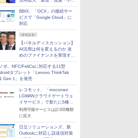
活用拡大 製造・流通・小売
企業・広告代理店などが実装
BBIX、「OCX」の接続サー
フェーズへ
ビスで「Google Cloud」に
対応
イベント
【パネルディスカッション】
AI活用は何を変えるのか 攻
めのファイナンスを実現する
業務設計とマインドセット変
ノボ、NFC/FeliCaに対応する11型
革
droidタブレット「Lenovo ThinkTab
11 Gen 1」を発売
レコモット、「moconavi
LGWANクラウドゲートウェ
イサービス」で新たに5種類
のサービスと連携開始
利用可能サービスは計102種類
に拡大
日立ソリューションズ、新
Outlookに対応し誤送信対策