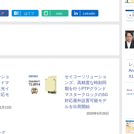
ェア
はてブ
note
LinkedIn
レ
An
X
ーショ
セイコーソリューショ
ンドマ
ンズ、高精度な時刻同
に光イ
期を行うPTPグランド
対応モ
マスタークロックの5G
対応屋外設置可能モデ
ルを出荷開始
11月13日
2020年6月26日
ング、