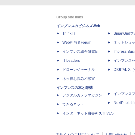
Group site links
インプレスのビジネスWeb
Think IT
SmartGri
Web担当者Forum
ネットショ
インプレス総合研究所
Impress Busi
IT Leaders
インプレス
ドローンジャーナル
DIGITAL
ネッ担お悩み相談室
インプレスの本と雑誌
インプレス
デジタルカメラマガジン
NextPublish
できるネット
インターネット白書ARCHIVES
本サイトのご利用について
お問い合わせ