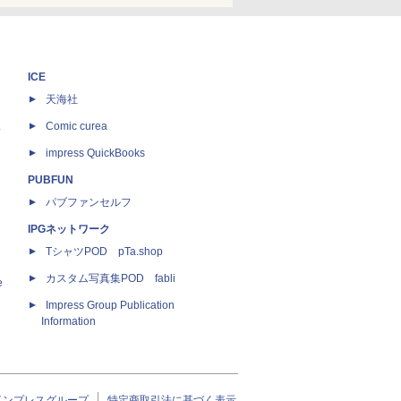
ICE
天海社
ス
Comic curea
impress QuickBooks
PUBFUN
パブファンセルフ
IPGネットワーク
TシャツPOD pTa.shop
カスタム写真集POD fabli
e
Impress Group Publication
Information
インプレスグループ
特定商取引法に基づく表示