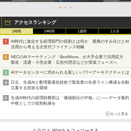
●
●
●
アクセスランキング
1時間
24時間
1週間
1カ月
AI時代に進化する経理部門の役割とは何か 業務のすみ分けとAI
活用から考える次世代ファイナンス戦略
NECのAIマーケティング「BestMove」が大手企業で活用拡大
製造・流通・小売企業・広告代理店などが実装フェーズへ
AIデータセンターに求められる新しいパワーアーキテクチャとは
日立、生成AIと数理最適化技術で製造業の生産ライン構成を自動
立案する技術を開発
生成AI時代の経理財務部は「価値創出の中核」に――データ集約
中枢としての役割転換を
もっと見る
クラウド Watch をフォローする