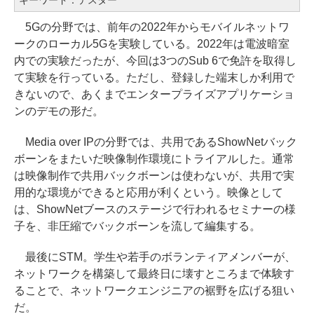
キーワード：テスター
5Gの分野では、前年の2022年からモバイルネットワ
ークのローカル5Gを実験している。2022年は電波暗室
内での実験だったが、今回は3つのSub 6で免許を取得し
て実験を行っている。ただし、登録した端末しか利用で
きないので、あくまでエンタープライズアプリケーショ
ンのデモの形だ。
Media over IPの分野では、共用であるShowNetバック
ボーンをまたいだ映像制作環境にトライアルした。通常
は映像制作で共用バックボーンは使わないが、共用で実
用的な環境ができると応用が利くという。映像として
は、ShowNetブースのステージで行われるセミナーの様
子を、非圧縮でバックボーンを流して編集する。
最後にSTM。学生や若手のボランティアメンバーが、
ネットワークを構築して最終日に壊すところまで体験す
ることで、ネットワークエンジニアの裾野を広げる狙い
だ。