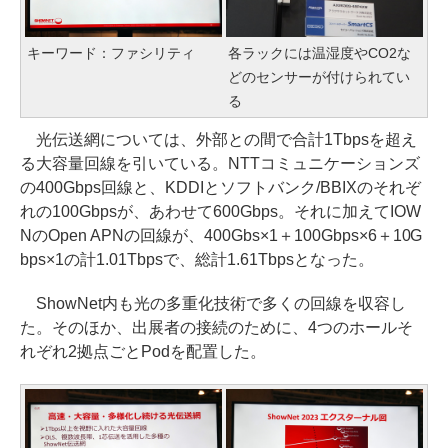
キーワード：ファシリティ
各ラックには温湿度やCO2な
どのセンサーが付けられてい
る
光伝送網については、外部との間で合計1Tbpsを超え
る大容量回線を引いている。NTTコミュニケーションズ
の400Gbps回線と、KDDIとソフトバンク/BBIXのそれぞ
れの100Gbpsが、あわせて600Gbps。それに加えてIOW
NのOpen APNの回線が、400Gbs×1＋100Gbps×6＋10G
bps×1の計1.01Tbpsで、総計1.61Tbpsとなった。
ShowNet内も光の多重化技術で多くの回線を収容し
た。そのほか、出展者の接続のために、4つのホールそ
れぞれ2拠点ごとPodを配置した。