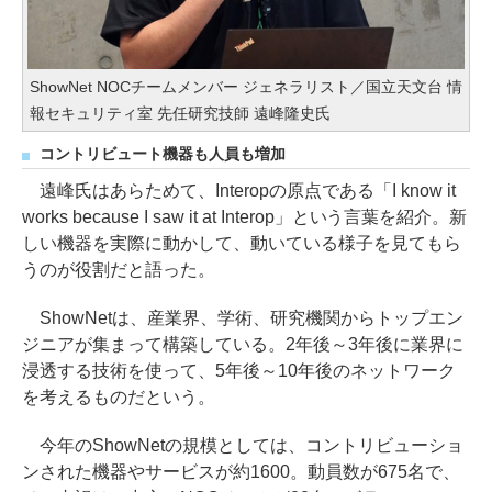
ShowNet NOCチームメンバー ジェネラリスト／国立天文台 情
報セキュリティ室 先任研究技師 遠峰隆史氏
コントリビュート機器も人員も増加
遠峰氏はあらためて、Interopの原点である「I know it
works because I saw it at Interop」という言葉を紹介。新
しい機器を実際に動かして、動いている様子を見てもら
うのが役割だと語った。
ShowNetは、産業界、学術、研究機関からトップエン
ジニアが集まって構築している。2年後～3年後に業界に
浸透する技術を使って、5年後～10年後のネットワーク
を考えるものだという。
今年のShowNetの規模としては、コントリビューショ
ンされた機器やサービスが約1600。動員数が675名で、