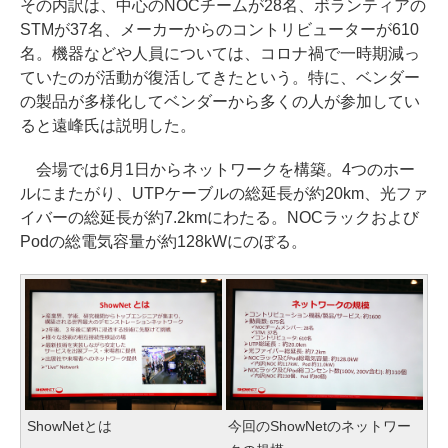
その内訳は、中心のNOCチームが28名、ボランティアの
STMが37名、メーカーからのコントリビューターが610
名。機器などや人員については、コロナ禍で一時期減っ
ていたのが活動が復活してきたという。特に、ベンダー
の製品が多様化してベンダーから多くの人が参加してい
ると遠峰氏は説明した。
会場では6月1日からネットワークを構築。4つのホー
ルにまたがり、UTPケーブルの総延長が約20km、光ファ
イバーの総延長が約7.2kmにわたる。NOCラックおよび
Podの総電気容量が約128kWにのぼる。
ShowNetとは
今回のShowNetのネットワー