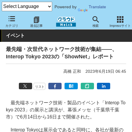
Powered by
Translate
クラウド Watch
イベント
Interop
2023
カテゴリ
過去記事
検索
Impressサイト
イベント
最先端・次世代ネットワーク技術が集結――、
Interop Tokyo 2023の「ShowNet」レポート
高橋 正和
2023年6月19日 06:45
リスト
最先端ネットワーク技術・製品のイベント「Interop To
kyo 2023」の展示と講演が、幕張メッセ（千葉県千葉
市）で6月14日から16日まで開催された。
Interop Tokyoは展示会であると同時に、各社が最新の