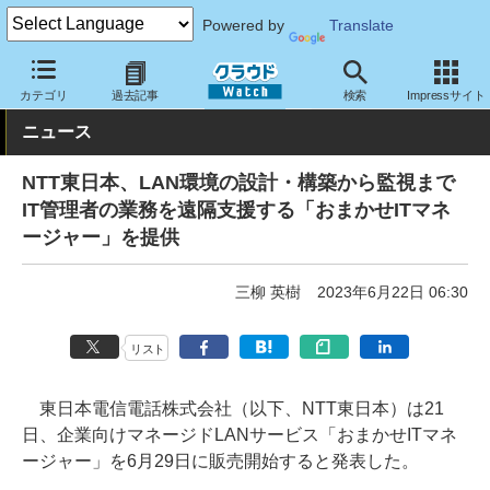
Powered by
Translate
クラウド Watch
ネットワーク
その他
カテゴリ
過去記事
検索
Impressサイト
ニュース
NTT東日本、LAN環境の設計・構築から監視まで
IT管理者の業務を遠隔支援する「おまかせITマネ
ージャー」を提供
三柳 英樹
2023年6月22日 06:30
リスト
東日本電信電話株式会社（以下、NTT東日本）は21
日、企業向けマネージドLANサービス「おまかせITマネ
ージャー」を6月29日に販売開始すると発表した。