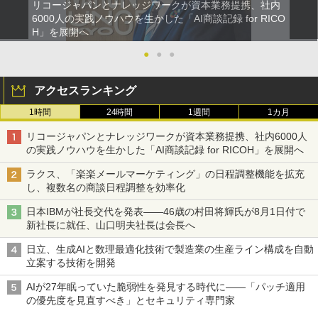
リコージャパンとナレッジワークが資本業務提携、社内
6000人の実践ノウハウを生かした「AI商談記録 for RICO
H」を展開へ
●
●
●
アクセスランキング
1時間
24時間
1週間
1カ月
リコージャパンとナレッジワークが資本業務提携、社内6000人
の実践ノウハウを生かした「AI商談記録 for RICOH」を展開へ
ラクス、「楽楽メールマーケティング」の日程調整機能を拡充
し、複数名の商談日程調整を効率化
日本IBMが社長交代を発表――46歳の村田将輝氏が8月1日付で
新社長に就任、山口明夫社長は会長へ
日立、生成AIと数理最適化技術で製造業の生産ライン構成を自動
立案する技術を開発
AIが27年眠っていた脆弱性を発見する時代に――「パッチ適用
の優先度を見直すべき」とセキュリティ専門家