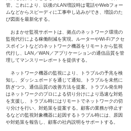
管。これにより、以後のLAN増設時は電話やWebフォー
ムなどからスピーディに工事申し込みができ、増設のた
び図面を最新化する。
おまかせ監視サポートは、拠点のネットワーク環境の
監視代行による稼働削減を実現。ルーターやWi-Fiアクセ
スポイントなどのネットワーク機器をリモートから監視
代行し、LAN／WAN／アプリケーションの通信品質を管
理してマンスリーレポートを提供する。
ネットワーク機器の監視により、トラブルの予兆を検
知し、ダッシュボードを通じて通知。トラブルを未然に
防ぎつつ、通信品質の改善方法を提案。トラブル発生時
はネットワークのプロによる切り分けにより迅速な対処
を支援し、トラブル時にはリモートでネットワークの切
り分けを行い、対処策を提案する。顧客の業務が停止す
るなどの監視対象機器に起因するトラブル時には、原因
や対処策を報告し、顧客の社内説明をサポートする。