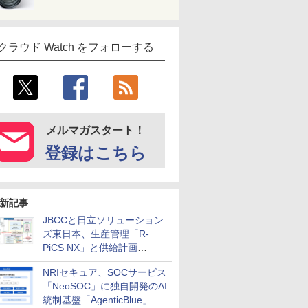
クラウド Watch をフォローする
メルマガスタート！
登録はこちら
新記事
JBCCと日立ソリューション
ズ東日本、生産管理「R-
PiCS NX」と供給計画
「scSQUARE ISP」の連携サ
NRIセキュア、SOCサービス
ービスを提供開始
「NeoSOC」に独自開発のAI
統制基盤「AgenticBlue」を