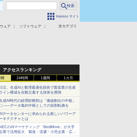
Impress サイト
全カテゴリ
ウェア
ソフトウェア
攻撃対策
マルウェア対策
アクセスランキング
時間
24時間
1週間
1カ月
日立、生成AIと数理最適化技術で製造業の生産
ライン構成を自動立案する技術を開発
生成AI時代の経理財務部は「価値創出の中核」
に――データ集約中枢としての役割転換を
AIデータセンターに求められる新しいパワーア
ーキテクチャとは
NECのAIマーケティング「BestMove」が大手
企業で活用拡大 製造・流通・小売企業・広告
代理店などが実装フェーズへ