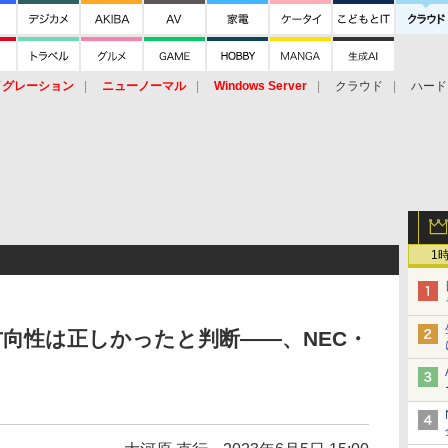
イグレーション
ニューノーマル
Windows Server
クラウド
ハード
トピック
ストレージ（HW）
オープンソース
SaaS
標的型
ント
1
向性は正しかったと判断――、NEC・