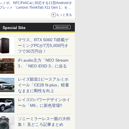
レノボ、NFC/FeliCaに対応する11型Androidタ
ブレット「Lenovo ThinkTab X11 Gen 1」を発
売
もっと見る
Special Site
マウス、RTX 5060 Ti搭載ゲ
ーミングPCが7万5,000円オ
フで30万円台！
iFi audio主力「NEO Stream
3」「NEO iDSD 3」に迫る
レイズ鍛造1ピースアルミホ
イール「CE28 N-plus」軽量
なままに剛性を向上
レイズのパワーデザインホイ
ール「M6」に新色登場!!
ソニーミラーレス一眼の大特
集！ 見どころ記事まとめ