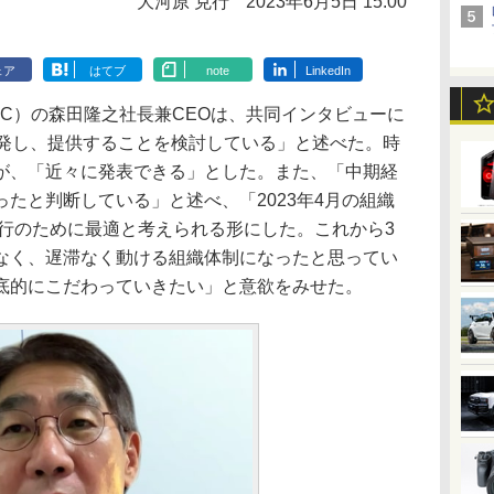
大河原 克行
2023年6月5日 15:00
ェア
はてブ
note
LinkedIn
C）の森田隆之社長兼CEOは、共同インタビューに
開発し、提供することを検討している」と述べた。時
が、「近々に発表できる」とした。また、「中期経
たと判断している」と述べ、「2023年4月の組織
実行のために最適と考えられる形にした。これから3
なく、遅滞なく動ける組織体制になったと思ってい
底的にこだわっていきたい」と意欲をみせた。