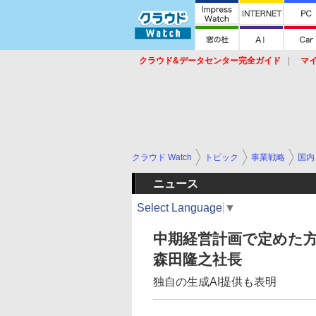
クラウド&データセンター完全ガイド
マ
サービス
セキュリティ
ネットワーク
スイッチ
ルータ
導入事例
イベ
クラウド Watch
トピック
事業戦略
国内
ニュース
Select Language
▼
中期経営計画で定めた方
森田隆之社長
独自の生成AI提供も表明