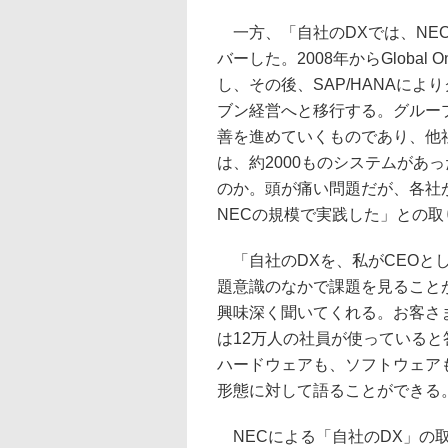
一方、「自社のDXでは、NEC
バーした。2008年からGloba
し、その後、SAP/HANAに
ブン経営へと移行する。グルー
善を進めていくものであり、他社
は、約2000ものシステムがあ
のか。頭が痛い問題だが、各社
NECの規模で実践した」との
「自社のDXを、私がCEOと
題意識のなかで課題を見ること
興味深く聞いてくれる。お客さ
は12万人の社員が使っていると
ハードウェアも、ソフトウェア
形態に対して語ることができる
NECによる「自社のDX」の