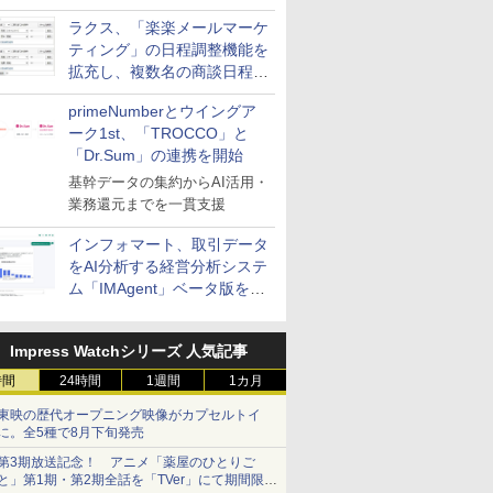
送信防止アドインサービス」
ラクス、「楽楽メールマーケ
を提供
ティング」の日程調整機能を
拡充し、複数名の商談日程調
整を効率化
primeNumberとウイングア
ーク1st、「TROCCO」と
「Dr.Sum」の連携を開始
基幹データの集約からAI活用・
業務還元までを一貫支援
インフォマート、取引データ
をAI分析する経営分析システ
ム「IMAgent」ベータ版を提
供
Impress Watchシリーズ 人気記事
時間
24時間
1週間
1カ月
東映の歴代オープニング映像がカプセルトイ
に。全5種で8月下旬発売
第3期放送記念！ アニメ「薬屋のひとりご
と」第1期・第2期全話を「TVer」にて期間限定