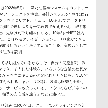
は2023年5月に、新たな基幹システムをカットオー
l Oneプロジェクトを稼働。会計システムをSAPに移行
よりクラウドにリフト。今回は、DX化してデータドリ
プ横断で連結損益を一気通貫で見える化し、経営改
に先駆けた取り組みになる。10年前のNEC社内に
った。これをモダナイゼーションし、DX化ができる
が取り組みたいと考えていることを、実験台として
取り組みを説明。
して取り組んでいるからこそ、自分の問題意識、課
ができ、そうした体験を、いろいろな企業の社長が
まから本当に使えるのと聞かれたときにも、NECで
答えられる。また、NECは、製造も販売も手掛け、
も、サービスも扱っている。いろいろなビジネスの
。相手の安心感が違う」などと述べた。
取り組みにおいては、グローバルアライアンスを組