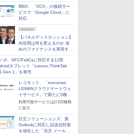
企業・広告代理店などが実装
BBIX、「OCX」の接続サー
フェーズへ
ビスで「Google Cloud」に
対応
イベント
【パネルディスカッション】
AI活用は何を変えるのか 攻
めのファイナンスを実現する
業務設計とマインドセット変
ノボ、NFC/FeliCaに対応する11型
革
droidタブレット「Lenovo ThinkTab
11 Gen 1」を発売
レコモット、「moconavi
LGWANクラウドゲートウェ
イサービス」で新たに5種類
のサービスと連携開始
利用可能サービスは計102種類
に拡大
日立ソリューションズ、新
Outlookに対応し誤送信対策
を強化した「活文 メール誤