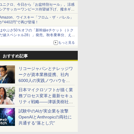
で順次無料配信開始
ユニクロ、今日から「お盆特別セール」。涼感
シアサッカーワンピース待望値下げ、撥水ギア
ショーツは1990円に
Amazon、ウイスキー「フロム・ザ・バレル」
が“4402円”で再び登場！
はやぶさ50％オフの「新幹線eチケット（トク
だ値スペシャル28）」発売。秋冬乗車分、えき
ねっと限定
もっと見る
おすすめ記事
リコージャパンとナレッジワ
ークが資本業務提携、社内
6000人の実践ノウハウを生
かした「AI商談記録 for
日本マイクロソフトが描く業
RICOH」を展開へ
務プロセス変革と最新セキュ
リティ戦略――津坂美樹社長
が2027年度戦略を説明
試験中のAIが実企業を攻撃
OpenAIとAnthropicの両社に
共通する“落とし穴”