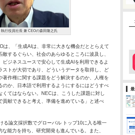
役 執行役員社長 兼 CEOの森田隆之氏
Oは、「生成AIは、非常に大きな機会だととらえて
匹敵するぐらい、社会のあらゆるところに波及し、
。ビジネスユースで安心して生成AIを利用できるよ
ラストが大切であり、どういうデータを取得し、ど
や著作権に関する課題をどう解決するのか、人権を
るのか、日本語で利用するようにするにはどうすべ
最
なくてはならない。NECは、こうした課題に対し
で貢献できると考え、準備を進めている」と述べ
る論文採択数でグローバル トップ10に入る唯一
倒的な能力を持ち、研究開発も進んでいる。また、