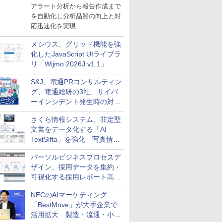
導入
アラート分析から報告作成まで
を自動化し分析品質の向上と対
応迅速化を実現
メシウス、グリッド機能を強
化したJavaScript UIライブラ
リ「Wijmo 2026J v1.1」
S&J、電通PRコンサルティン
グ、電通総研の3社、サイバ
ーインシデント発生時の対応
と危機管理広報を一体的に訓
さくら情報システム、非定型
練するプログラムを提供
文書をデータ化する「AI
TextSifta」を強化 写真情報
のデータ化などに対応
パーソルビジネスプロセスデ
ザイン、採用データを集約・
可視化する採用レポート高速
化サービスを提供
NECのAIマーケティング
「BestMove」が大手企業で
活用拡大 製造・流通・小売