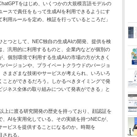
、ChatGPTをはじめ、いくつかの大規模言語モデルの
ユースで責任をもって生成AIを利用できるようにす
て利用ルールを定め、検証を行っているところだ」
とつとして、NEC独自の生成AIの開発、提供を検
スは、汎用的に利用するものと、企業内などが個別の
が、個別環境で利用する生成AIの市場の方が大きく
のバージョンや、プライベートクラウドのバージョ
、さまざまな技術やサービスが考えられ、いろいろ
くことができるだろう。しかるべきタイミングで発
連ビジネス全体の取り組みについて発表ができる」と
年以上に渡る研究開発の歴史を持っており、顔認証を
、AIを実用化している。その実績を持つNECが、
なサービスを提供することになるのか。時期を
目される。