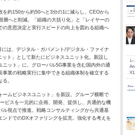
数を約150から約50へと3分の1に減らし、CEOから
6階層へと削減。「組織の大括り化」と「レイヤーの
での意思決定と実行スピードの向上を図れる組織へ
月には、デジタル・ガバメント/デジタル・ファイナ
ユニット」として新たにビジネスユニット化。新設し
レ
ユニット」に、グローバル5G事業を含む国内外の通
An
X
長事業の戦略実行に集中できる組織体制を確立する
なる。
ームビジネスユニット」を新設。グループ横断で
サービスを一元的に企画、開発、提供し、共通的な機
バル視点で推進。戦略コンサルティングから共通基
エンドでのDXオファリングを拡充、強化する考えを