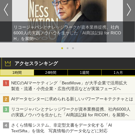
リコージャパンとナレッジワークが資本業務提携、社内
6000人の実践ノウハウを生かした「AI商談記録 for RICO
H」を展開へ
●
●
●
アクセスランキング
1時間
24時間
1週間
1カ月
NECのAIマーケティング「BestMove」が大手企業で活用拡大
製造・流通・小売企業・広告代理店などが実装フェーズへ
AIデータセンターに求められる新しいパワーアーキテクチャとは
リコージャパンとナレッジワークが資本業務提携、社内6000人
の実践ノウハウを生かした「AI商談記録 for RICOH」を展開へ
さくら情報システム、非定型文書をデータ化する「AI
TextSifta」を強化 写真情報のデータ化などに対応