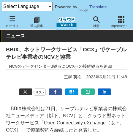
Powered by
Translate
クラウド Watch
ネットワーク
通信インフラ
カテゴリ
過去記事
検索
Impressサイト
ニュース
BBIX、ネットワークサービス「OCX」でケーブル
テレビ事業者のNCVと協業
NCVのデータセンター3拠点にOCXへの接続拠点を追加
三柳 英樹
2023年6月21日 11:48
リスト
BBIX株式会社は21日、ケーブルテレビ事業者の株式会
社ニューメディア（以下、NCV）と、クラウド型ネット
ワークサービス「Open Connectivity eXchange（以下、
OCX）」で協業契約を締結したと発表した。