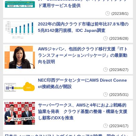
ド運用サービスを提供
(2023/8/1)
2022年の国内クラウド市場は前年比37.8％増の
5兆8142億円規模、IDC Japan調査
(2023/6/28)
AWSジャパン、包括的クラウド移行支援「ITト
ランスフォーメーションパッケージ」の最新動
向を説明
(2023/6/27)
NEC印西データセンターにAWS Direct Conne
ct接続拠点が開設
(2023/5/31)
サーバーワークス、AWSと4年におよぶ戦略的
協業を発表 クラウド基盤の整備・構築を支援
し顧客のDXを推進
(2023/4/17)