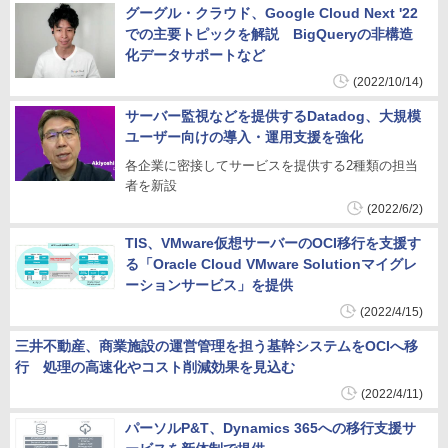
グーグル・クラウド、Google Cloud Next '22
での主要トピックを解説 BigQueryの非構造
化データサポートなど
(2022/10/14)
サーバー監視などを提供するDatadog、大規模
ユーザー向けの導入・運用支援を強化
各企業に密接してサービスを提供する2種類の担当
者を新設
(2022/6/2)
TIS、VMware仮想サーバーのOCI移行を支援す
る「Oracle Cloud VMware Solutionマイグレ
ーションサービス」を提供
(2022/4/15)
三井不動産、商業施設の運営管理を担う基幹システムをOCIへ移
行 処理の高速化やコスト削減効果を見込む
(2022/4/11)
パーソルP&T、Dynamics 365への移行支援サ