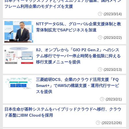
日本ティーマックスソフトとヴイエムウェアが協業、国内メイン
フレーム利用企業のモダナイズを支援
(2023/3/14)
NTTデータGSL、グローバル企業支援体制と教
育体制拡充でSAPビジネスを加速
(2023/2/22)
IIJ、オンプレから「GIO P2 Gen.2」へのシス
テム移行でサーバー停止時間を最低限に抑える
移行支援メニューを提供
(2023/2/13)
三菱総研DCS、企業のクラウド活用支援「FQ
Smart+」でAWSの構築支援・運用代行サービ
スを提供
(2023/2/1)
日本生命が基幹システムをハイブリッドクラウドへ移行、クラウ
ド基盤にIBM Cloudを採用
(2022/12/26)