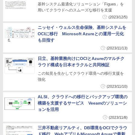
基幹システム最適化ソリューション「Figues」を
用いてクラウドへのスムーズな移行を支援
(2023/12/5)
ニッセイ・ウェルス生命保険、基幹システムを
OCIに移行 Microsoft Azureとの運用一元化
も目指す
(2023/11/13)
日立、基幹業務向けにOCIとAzureのマルチク
ラウド構成を日本オラクルと共同検証
この知見を生かしてクラウド環境への移行支援を
強化
(2023/11/10)
ALSI、クラウドへの移行とバックアップ環境の
構築を支援するサービス Veeamのソリューシ
ョンを活用
(2023/11/8)
三井不動産リアルティ、DB環境をOCIでクラウ
ド移行 WebアプリもMicrosoft Azureで最新