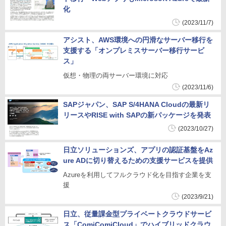
化
(2023/11/7)
アシスト、AWS環境への円滑なサーバー移行を
支援する「オンプレミスサーバー移行サービ
ス」
仮想・物理の両サーバー環境に対応
(2023/11/6)
SAPジャパン、SAP S/4HANA Cloudの最新リ
リースやRISE with SAPの新パッケージを発表
(2023/10/27)
日立ソリューションズ、アプリの認証基盤をAz
ure ADに切り替えるための支援サービスを提供
Azureを利用してフルクラウド化を目指す企業を支
援
(2023/9/21)
日立、従量課金型プライベートクラウドサービ
ス「ComiComiCloud」でハイブリッドクラウ