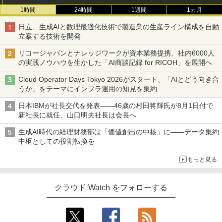
1時間
24時間
1週間
1カ月
日立、生成AIと数理最適化技術で製造業の生産ライン構成を自動
立案する技術を開発
リコージャパンとナレッジワークが資本業務提携、社内6000人
の実践ノウハウを生かした「AI商談記録 for RICOH」を展開へ
Cloud Operator Days Tokyo 2026がスタート、「AIとどう向き合
うか」をテーマにインフラ運用の知見を集約
日本IBMが社長交代を発表――46歳の村田将輝氏が8月1日付で
新社長に就任、山口明夫社長は会長へ
生成AI時代の経理財務部は「価値創出の中核」に――データ集約
中枢としての役割転換を
もっと見る
クラウド Watch をフォローする