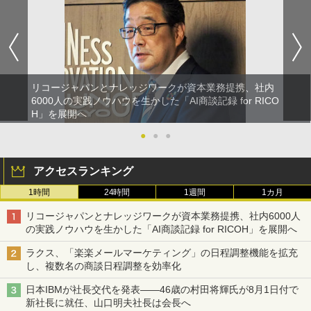
リコージャパンとナレッジワークが資本業務提携、社内
6000人の実践ノウハウを生かした「AI商談記録 for RICO
H」を展開へ
●
●
●
アクセスランキング
1時間
24時間
1週間
1カ月
リコージャパンとナレッジワークが資本業務提携、社内6000人
の実践ノウハウを生かした「AI商談記録 for RICOH」を展開へ
ラクス、「楽楽メールマーケティング」の日程調整機能を拡充
し、複数名の商談日程調整を効率化
日本IBMが社長交代を発表――46歳の村田将輝氏が8月1日付で
新社長に就任、山口明夫社長は会長へ