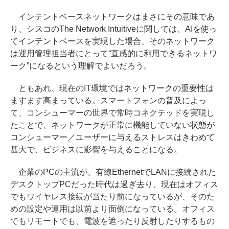
インテントベースネットワークはまさにその意味であ
り、シスコのThe Network Intuitiveに関しては、AIを使っ
てインテントベースを実現した場合、そのネットワーク
は運用管理担当者にとって“直感的に利用できるネットワ
ーク”になるという理解でよいだろう。
ともあれ、現在のIT環境ではネットワークの重要性は
ますます高まっている。スマートフォンの普及によっ
て、コンシューマーの世界で常時コネクテッドを実現し
たことで、ネットワークが正常に機能していない状態が
コンシューマー／ユーザーに与えるストレスはきわめて
甚大で、ビジネスに影響を与えることになる。
企業のPCの主流が、有線EthernetでLANに接続された
デスクトップPCだった時代は過ぎ去り、現在はオフィス
でもワイヤレス接続が当たり前になっているが、そのた
めの設定や運用は以前より面倒になっている。オフィス
でもリモートでも、電波を遮ったり反射したりするもの