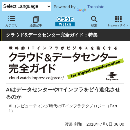
Powered by
Translate
クラウド Watch
ハード・インフラ
データセンター
カテゴリ
過去記事
検索
Impressサイト
クラウド&データセンター完全ガイド：特集
AIはデータセンターやITインフラをどう進化させ
るのか
AIコンピューティング時代のITインフラテクノロジー（Part
1）
渡邉 利和
2018年7月6日 06:00