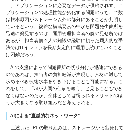
上、アプリケーションに必要なデータが供給されず、ア
プリケーションの処理性能が劣化する問題のうち、半数
は根本原因がストレージ以外の部分にあることが判明し
ているという。複雑な構成要素の中から問題発生箇所を
迅速に発見するのは、運用管理担当者の腕の見せ所では
あるが、担当者個々人の知識や経験に頼った属人的な手
法ではITインフラを長期安定的に運用し続けていくこと
は困難だろう。
AIの支援によって問題箇所の切り分けが迅速にできる
のであれば、担当者の負担軽減が実現し、人材に対して
求めるべき技術水準を引き下げることも可能になる。こ
れをして、「AIが人間の仕事を奪う」と見ることもでき
なくはないのだが、全体としては得られるメリットのほ
うが大きくなる取り組みだと考えられる。
AIによる“直感的なネットワーク”
上述したHPEの取り組みは、ストレージから出発して