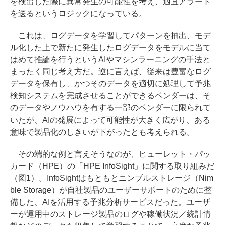
を検出した際に異常発生の可能性を考え、適宜アラート
を送るというロジックになっている。
これは、ログデータを学習してパターンを抽出、モデ
ル化した上で新たに発生したログデータをモデルに当て
はめて推論を行うというAIやマシンラーニングの手法と
まったく同じ考え方だ。逆に言えば、従来は豊富なログ
データを保有し、かつそのデータを適切に処理して予兆
検知システムを完成させることができるベンダーは、そ
のデータやノウハウを有する一部のベンダーに限られて
いたが、AIの発展によって可能性が大きく広がり、ある
意味で製品化のしきいが下がったとも考えられる。
その端的な例と言えそうなのが、ヒューレット・パッ
カード（HPE）の「HPE InfoSight」に関する取り組みだ
（図1）。InfoSightはもともとニンブルストレージ（Nim
ble Storage）が自社製品のユーザーサポートのために整
備した、AIを活用する予兆分析サービスだった。ユーザ
ーが運用中のストレージ製品のログや稼働状況／統計情