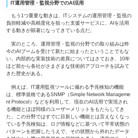
IT運用管理・監視分野でのAI活用
もう1つ重要な動きは、ITシステムの運用管理・監視の
負担軽減や高精度化を狙った支援サービスに、AIを活用
する動きが顕著になってきている点だ。
実のところ、運用管理・監視の分野での取り組みは昨
今のAIブームを受けて新たに始まったということでもな
い。内部的な実装技術の差異についてはさておき、10年
ほど前から各社がさまざまな技術的アプローチを試みて
きた歴史がある。
例えば、IT運用監視ツールに備わる予兆検知の機能
は、標準規格であるSNMP（Simple Network Manageme
nt Protocol）などを利用して、現在のAI活用で実現され
る機能とほぼ同様のユーザーメリットをもたらしてき
た。この分野ではすでに目新しい機能とは言えなくなっ
ている予兆検知は、ログ情報などに基づいて平常状態の
パターンを把握したうえで、その状態から外れたデータ