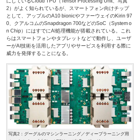
にしているCloud TPU（Tensor Processing Unit、写真
2）がよく知られているが、スマートフォン向けチップ
として、アップルのA10 bionicやファーウェイのKirin 97
0、クアルコムのSnapdragon 700などのSoC（System o
n Chip）にはすでにAI処理機能が搭載されている。これ
らはスマートフォンやタブレットなどで動作し、ユーザ
ーがAI技術を活用したアプリやサービスを利用する際に
威力を発揮することになる。
写真2：グーグルのマシンラーニング／ディープラーニング用