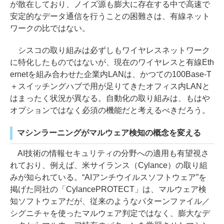
が散在しており、ノイズ源も膨大に存在する中で高速で
安定的なデータ通信を行うことの困難さは、有線ネット
ワークの比ではない。
シスコの取り組みは必ずしもワイヤレスネットワーク
に特化したものではないが、現在のワイヤレスと有線Eth
ernetを組み合わせた企業内LANは、かつての100Base-T
＋スイッチングハブで用が足りてきたオフィス内LANと
はまったく状況が異なる。自動化の取り組みは、もはや
オプションではなく必須の機能だと考えるべきだろう。
マシンラーニングがマルウェア検知の概念を変える
AI技術の情報セキュリティの分野への適用も有望視さ
れており、例えば、米サイランス（Cylance）の取り組
みが知られている。“AIアンチウイルスソフトウェア”を
掲げた同社の「CylancePROTECT」は、マルウェア検
知ソフトウェアだが、従来のようなパターンファイル／
シグニチャを使ったマルウェア判定ではなく、膨大なデ