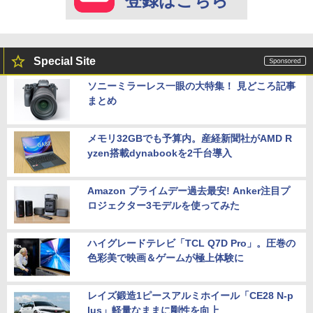
登録はこちら
Special Site
ソニーミラーレス一眼の大特集！ 見どころ記事
まとめ
メモリ32GBでも予算内。産経新聞社がAMD R
yzen搭載dynabookを2千台導入
Amazon プライムデー過去最安! Anker注目プ
ロジェクター3モデルを使ってみた
ハイグレードテレビ「TCL Q7D Pro」。圧巻の
色彩美で映画＆ゲームが極上体験に
レイズ鍛造1ピースアルミホイール「CE28 N-p
lus」軽量なままに剛性を向上