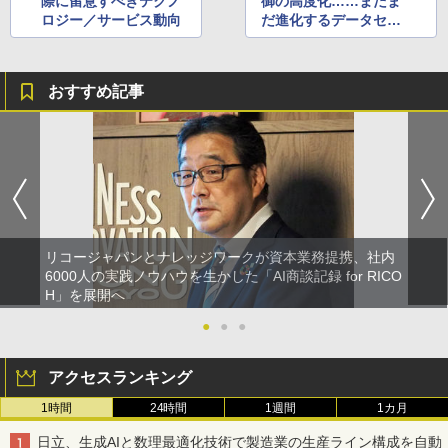
際に留意すべきテクノ
御の高度化……まだま
ロジー／サービス動向
だ進化するデータセン
ターストレージ
おすすめ記事
リコージャパンとナレッジワークが資本業務提携、社内
6000人の実践ノウハウを生かした「AI商談記録 for RICO
H」を展開へ
●
●
●
アクセスランキング
1時間
24時間
1週間
1カ月
日立、生成AIと数理最適化技術で製造業の生産ライン構成を自動