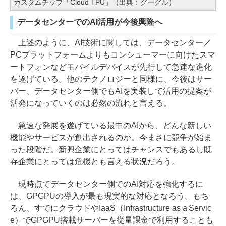
カスタムチップ「Cloud TPU」（出典：グーグル）
データセンターでのAI活用が今後興隆へ
上述のように、AI技術に関しては、データセンター／
PCプラットフォームよりもコンシューマーに向けたスマ
ートフォンなどモバイルデバイスが先行して急速な進化
を遂げている。他のテクノロジーと同様に、今後はサー
バー、データセンター側でもAIを実装して活用の提案が
活発になっていくのは必然の流れと言える。
急速な発展を遂げている最中のAIから、どんな新しい
機能やサービスが創出されるのか。今まさに競争が始ま
った段階だ。新興企業にとってはチャンスでもあるし既
存企業にとっては危機とも言える状況だろう。
現時点でデータセンター側でのAI対応を強化するに
は、GPGPUの導入が最も現実的な対応となろう。もち
ろん、すでにクラウドやIaaS（Infrastructure as a Servic
e）でGPGPU搭載サーバーを従量課金で利用することも