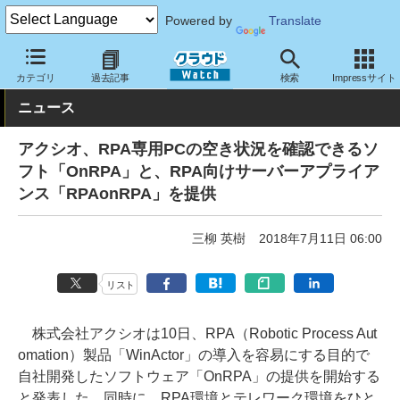
Powered by
Translate
クラウド Watch
サービス・ソフト
ソフトウェア
その他
カテゴリ
過去記事
検索
Impressサイト
ニュース
アクシオ、RPA専用PCの空き状況を確認できるソ
フト「OnRPA」と、RPA向けサーバーアプライア
ンス「RPAonRPA」を提供
三柳 英樹
2018年7月11日 06:00
リスト
株式会社アクシオは10日、RPA（Robotic Process Aut
omation）製品「WinActor」の導入を容易にする目的で
自社開発したソフトウェア「OnRPA」の提供を開始する
と発表した。同時に、RPA環境とテレワーク環境をひと