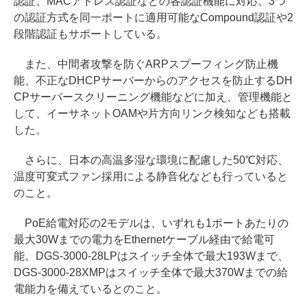
認証、MACアドレス認証などの各認証機能に対応。3つ
の認証方式を同一ポートに適用可能なCompound認証や2
段階認証もサポートしている。
また、中間者攻撃を防ぐARPスプーフィング防止機
能、不正なDHCPサーバーからのアクセスを防止するDH
CPサーバースクリーニング機能などに加え、管理機能と
して、イーサネットOAMや片方向リンク検知なども搭載
した。
さらに、日本の高温多湿な環境に配慮した50℃対応、
温度可変式ファン採用による静音化なども行っていると
のこと。
PoE給電対応の2モデルは、いずれも1ポートあたりの
最大30Wまでの電力をEthernetケーブル経由で給電可
能。DGS-3000-28LPはスイッチ全体で最大193Wまで、
DGS-3000-28XMPはスイッチ全体で最大370Wまでの給
電能力を備えているとのこと。