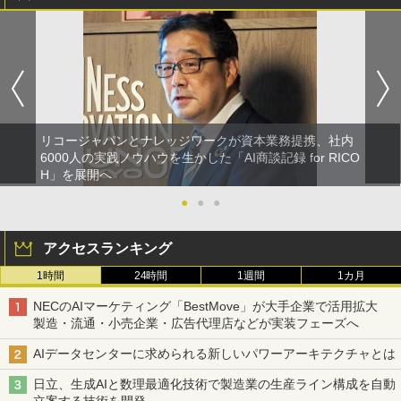
リコージャパンとナレッジワークが資本業務提携、社内
6000人の実践ノウハウを生かした「AI商談記録 for RICO
H」を展開へ
●
●
●
アクセスランキング
1時間
24時間
1週間
1カ月
NECのAIマーケティング「BestMove」が大手企業で活用拡大
製造・流通・小売企業・広告代理店などが実装フェーズへ
AIデータセンターに求められる新しいパワーアーキテクチャとは
日立、生成AIと数理最適化技術で製造業の生産ライン構成を自動
立案する技術を開発