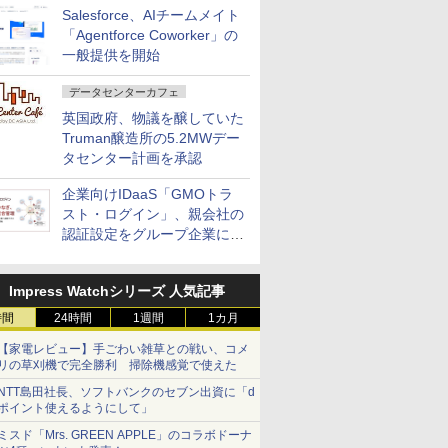
Salesforce、AIチームメイト
「Agentforce Coworker」の
一般提供を開始
データセンターカフェ
英国政府、物議を醸していた
Truman醸造所の5.2MWデー
タセンター計画を承認
企業向けIDaaS「GMOトラ
スト・ログイン」、親会社の
認証設定をグループ企業に展
開できる新機能を提供
Impress Watchシリーズ 人気記事
時間
24時間
1週間
1カ月
【家電レビュー】手ごわい雑草との戦い、コメ
リの草刈機で完全勝利 掃除機感覚で使えた
NTT島田社長、ソフトバンクのセブン出資に「d
ポイント使えるようにして」
ミスド「Mrs. GREEN APPLE」のコラボドーナ