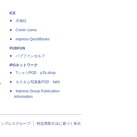
ICE
天海社
ス
Comic curea
impress QuickBooks
PUBFUN
パブファンセルフ
IPGネットワーク
TシャツPOD pTa.shop
カスタム写真集POD fabli
e
Impress Group Publication
Information
インプレスグループ
特定商取引法に基づく表示