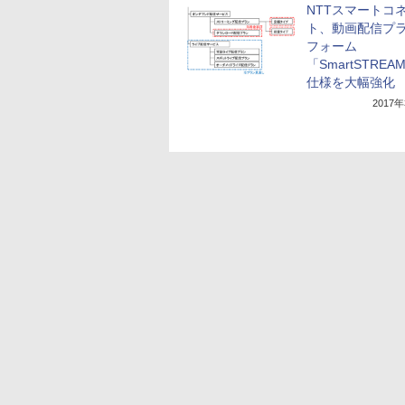
NTTスマートコ
ト、動画配信プ
フォーム
「SmartSTREA
仕様を大幅強化
2017