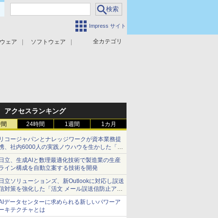
Impress サイト
全カテゴリ
ウェア
ソフトウェア
攻撃対策
マルウェア対策
アクセスランキング
時間
24時間
1週間
1カ月
リコージャパンとナレッジワークが資本業務提
携、社内6000人の実践ノウハウを生かした「AI
商談記録 for RICOH」を展開へ
日立、生成AIと数理最適化技術で製造業の生産
ライン構成を自動立案する技術を開発
日立ソリューションズ、新Outlookに対応し誤送
信対策を強化した「活文 メール誤送信防止アド
インサービス」を提供
AIデータセンターに求められる新しいパワーア
ーキテクチャとは