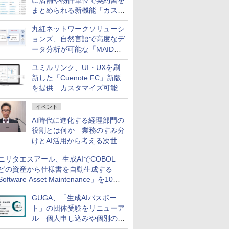
に店舗や物件単位で契約書を
まとめられる新機能「カスタ
ム契約ツリー」を追加
丸紅ネットワークソリューシ
ョンズ、自然言語で高度なデ
ータ分析が可能な「MAIDOA
AI ASSIST」を9月より提供
ユミルリンク、UI・UXを刷
新した「Cuenote FC」新版
を提供 カスタマイズ可能な
ダッシュボード画面を搭載
イベント
AI時代に進化する経理部門の
役割とは何か 業務のすみ分
けとAI活用から考える次世代
ファイナンス戦略
ニリタエスアール、生成AIでCOBOL
どの資産から仕様書を自動生成する
oftware Asset Maintenance」を10月
発売
GUGA、「生成AIパスポー
ト」の団体受験をリニューア
ル 個人申し込みや個別の支
払いなどに対応