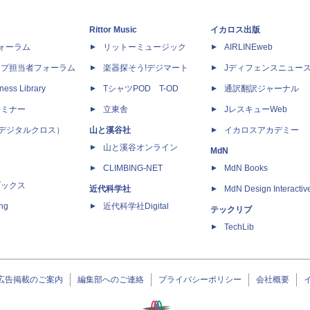
Rittor Music
イカロス出版
dフォーラム
リットーミュージック
AIRLINEweb
ップ担当者フォーラム
楽器探そう!デジマート
Jディフェンスニュー
ness Library
TシャツPOD T-OD
通訳翻訳ジャーナル
セミナー
立東舎
JレスキューWeb
 X（デジタルクロス）
山と溪谷社
イカロスアカデミー
山と溪谷オンライン
MdN
CLIMBING-NET
MdN Books
ブックス
近代科学社
MdN Design Interactiv
ing
近代科学社Digital
テックリブ
TechLib
広告掲載のご案内
編集部へのご連絡
プライバシーポリシー
会社概要