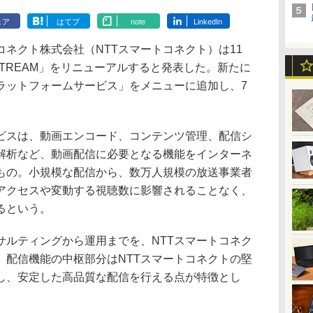
ェア
はてブ
note
LinkedIn
ネクト株式会社（NTTスマートコネクト）は11
STREAM」をリニューアルすると発表した。新たに
ラットフォームサービス」をメニューに追加し、7
スは、動画エンコード、コンテンツ管理、配信シ
解析など、動画配信に必要となる機能をインターネ
もの。小規模な配信から、数万人規模の放送事業者
アクセスや変動する視聴数に影響されることなく、
るという。
ルティングから運用までを、NTTスマートコネク
、配信機能の中枢部分はNTTスマートコネクトの堅
し、安定した高品質な配信を行える点が特徴とし