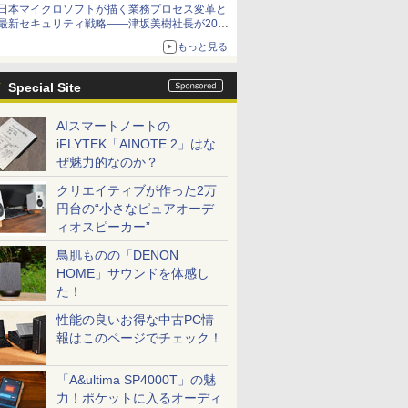
日本マイクロソフトが描く業務プロセス変革と
最新セキュリティ戦略――津坂美樹社長が2027
年度戦略を説明
もっと見る
Special Site
AIスマートノートの
iFLYTEK「AINOTE 2」はな
ぜ魅力的なのか？
クリエイティブが作った2万
円台の“小さなピュアオーデ
ィオスピーカー”
鳥肌ものの「DENON
HOME」サウンドを体感し
た！
性能の良いお得な中古PC情
報はこのページでチェック！
「A&ultima SP4000T」の魅
力！ポケットに入るオーディ