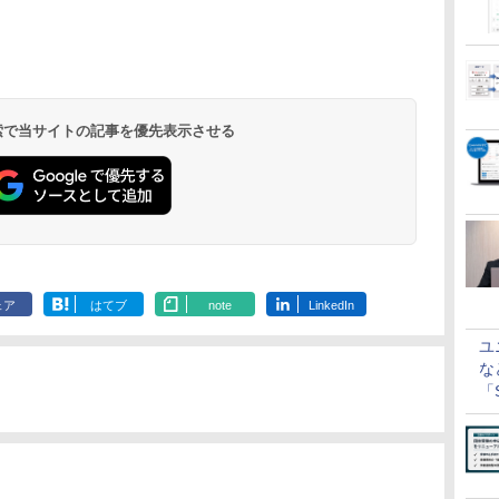
 検索で当サイトの記事を優先表示させる
ェア
はてブ
note
LinkedIn
ユ
な
「S
に