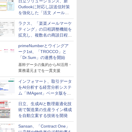
日立ソリューションズ、新
Outlookに対応し誤送信対策
を強化した「活文 メール誤
送信防止アドインサービス」
ラクス、「楽楽メールマーケ
を提供
ティング」の日程調整機能を
拡充し、複数名の商談日程調
整を効率化
primeNumberとウイングア
ーク1st、「TROCCO」と
「Dr.Sum」の連携を開始
基幹データの集約からAI活用・
業務還元までを一貫支援
インフォマート、取引データ
をAI分析する経営分析システ
ム「IMAgent」ベータ版を提
供
日立、生成AIと数理最適化技
術で製造業の生産ライン構成
を自動立案する技術を開発
Sansan、「Contract One」