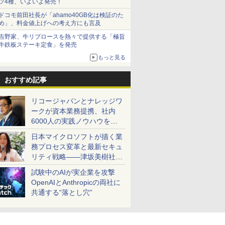
ツ4種、いよいよ発売！
ドコモ前田社長が「ahamo40GB化は検証のた
め」、料金値上げへの考え方にも言及
吉野家、牛リブロースを熱々で提供する「極旨
牛鉄板ステーキ定食」を発売
もっと見る
おすすめ記事
リコージャパンとナレッジワ
ークが資本業務提携、社内
6000人の実践ノウハウを生
かした「AI商談記録 for
日本マイクロソフトが描く業
RICOH」を展開へ
務プロセス変革と最新セキュ
リティ戦略――津坂美樹社長
が2027年度戦略を説明
試験中のAIが実企業を攻撃
OpenAIとAnthropicの両社に
共通する“落とし穴”