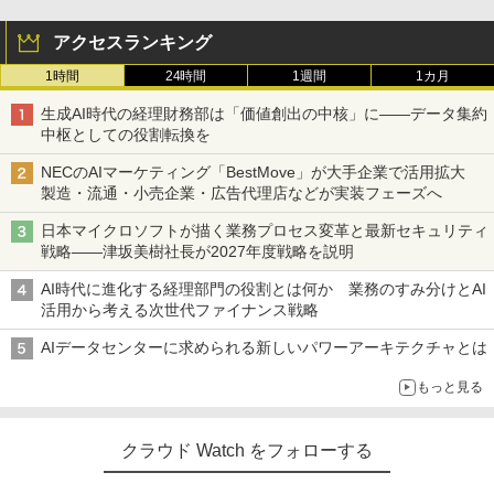
アクセスランキング
1時間
24時間
1週間
1カ月
生成AI時代の経理財務部は「価値創出の中核」に――データ集約
中枢としての役割転換を
NECのAIマーケティング「BestMove」が大手企業で活用拡大
製造・流通・小売企業・広告代理店などが実装フェーズへ
日本マイクロソフトが描く業務プロセス変革と最新セキュリティ
戦略――津坂美樹社長が2027年度戦略を説明
AI時代に進化する経理部門の役割とは何か 業務のすみ分けとAI
活用から考える次世代ファイナンス戦略
AIデータセンターに求められる新しいパワーアーキテクチャとは
もっと見る
クラウド Watch をフォローする