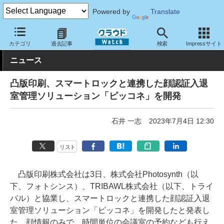
Powered by
Translate
クラウド Watch
トピック
協業・提携
国内
カテゴリ
過去記事
検索
Impressサイト
ニュース
凸版印刷、スマートロックと連携した顔認証入退
室管理ソリューション「ピッコネ」を開発
石井 一志
2023年7月4日 12:30
リスト
凸版印刷株式会社は3日、株式会社Photosynth（以
下、フォトシンス）、TRIBAWL株式会社（以下、トライ
バル）と協業し、スマートロックと連携した顔認証入退
室管理ソリューション「ピッコネ」を開発したと発表し
た。顔情報のみで、時間単位の会議室の予約なども行え