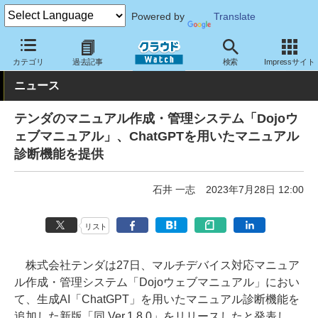
Powered by
Translate
クラウド Watch
サービス・ソフト
サービス
業務関連
カテゴリ
過去記事
検索
Impressサイト
ニュース
テンダのマニュアル作成・管理システム「Dojoウ
ェブマニュアル」、ChatGPTを用いたマニュアル
診断機能を提供
石井 一志
2023年7月28日 12:00
リスト
株式会社テンダは27日、マルチデバイス対応マニュア
ル作成・管理システム「Dojoウェブマニュアル」におい
て、生成AI「ChatGPT」を用いたマニュアル診断機能を
追加した新版「同 Ver.1.8.0」をリリースしたと発表し