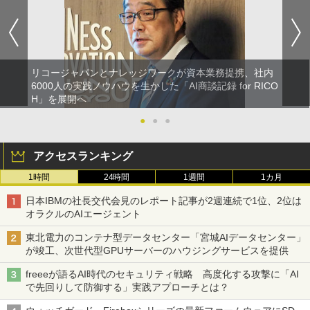
リコージャパンとナレッジワークが資本業務提携、社内
6000人の実践ノウハウを生かした「AI商談記録 for RICO
H」を展開へ
●
●
●
アクセスランキング
1時間
24時間
1週間
1カ月
日本IBMの社長交代会見のレポート記事が2週連続で1位、2位は
オラクルのAIエージェント
東北電力のコンテナ型データセンター「宮城AIデータセンター」
が竣工、次世代型GPUサーバーのハウジングサービスを提供
freeeが語るAI時代のセキュリティ戦略 高度化する攻撃に「AI
で先回りして防御する」実践アプローチとは？