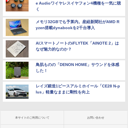
e Audioワイヤレスイヤフォン4機種を一気に聴
く
メモリ32GBでも予算内。産経新聞社がAMD R
yzen搭載dynabookを2千台導入
AIスマートノートのiFLYTEK「AINOTE 2」は
なぜ魅力的なのか？
鳥肌ものの「DENON HOME」サウンドを体感
した！
レイズ鍛造1ピースアルミホイール「CE28 N-p
lus」軽量なままに剛性を向上
本サイトのご利用について
お問い合わせ