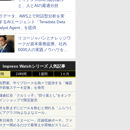
と、人とAIの最適分担
ラデータ、AWS上で対話型分析を実
するAIエージェント「Teradata Data
alyst Agent」を提供
リコージャパンとナレッジワ
ークが資本業務提携、社内
6000人の実践ノウハウを生
かした「AI商談記録 for
RICOH」を展開へ
Impress Watchシリーズ 人気記事
時間
24時間
1週間
1カ月
吉野家、牛リブロースを熱々で提供する「極旨
牛鉄板ステーキ定食」を発売
鎌倉紅谷「クルミッ子」“切り落とし”をオンラ
インショップで限定販売
水を飲まずにビールを飲むと倒れる「ふらつく
ビアグラスbyよなよなエール」
本日発売「スヌーピー」圧縮収納ポーチ。ファ
スナー閉めるだけで着替えや荷物がスリムにま
とまる