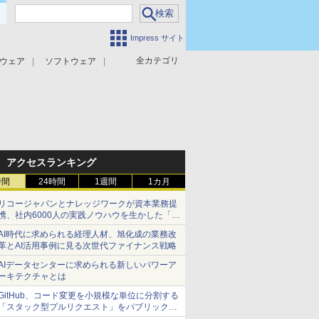
Impress サイト
全カテゴリ
ウェア
ソフトウェア
攻撃対策
マルウェア対策
アクセスランキング
時間
24時間
1週間
1カ月
リコージャパンとナレッジワークが資本業務提
携、社内6000人の実践ノウハウを生かした「AI
商談記録 for RICOH」を展開へ
AI時代に求められる経理人材、旭化成の業務改
革とAI活用事例に見る次世代ファイナンス戦略
AIデータセンターに求められる新しいパワーア
ーキテクチャとは
GitHub、コード変更を小規模な単位に分割する
「スタック型プルリクエスト」をパブリックプ
レビューで提供