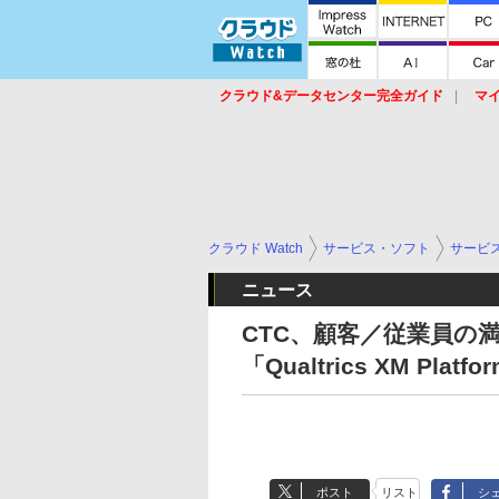
クラウド&データセンター完全ガイド
マ
サービス
セキュリティ
ネットワーク
スイッチ
ルータ
導入事例
イベ
クラウド Watch
サービス・ソフト
サービ
ニュース
CTC、顧客／従業員の
「Qualtrics XM Plat
ポスト
リスト
シ