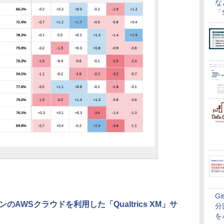
な
「S
に
G
AWSクラウドを利用した「Qualtrics XM」サ
分
を