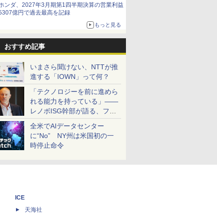
ホンダ、2027年3月期第1四半期決算の営業利益
5307億円で過去最高を記録
もっと見る
おすすめ記事
いまさら聞けない、NTTが推
進する「IOWN」って何？
「テクノロジーを前に進めら
れる能力を持っている」――
レノボISG幹部が語る、フル
スタックと水冷技術の強み
全米でAIデータセンター
に“No” NY州は米国初の一
時停止命令
ICE
天海社