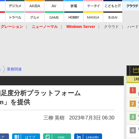
イグレーション
ニューノーマル
Windows Server
クラウド
ハード
トピック
ストレージ（HW）
オープンソース
SaaS
標的型
ント
ス
業務関連
1
満足度分析プラットフォーム
form」を提供
三柳 英樹
2023年7月3日 06:30
ェア
はてブ
note
LinkedIn