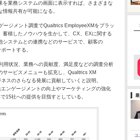
果を業務システムの画面に表示すれば、さまざまな
な情報共有が可能になる。
ント調査でQualtrics EmployeeXMをプラッ
、蓄積したノウハウを生かして、CX、EXに関する
他システムとの連携などのサービスで、顧客の
ルでサポートする。
利用状況、業務への貢献度、満足度などの調査分析
ビスメニューも拡充し、Qualtrics XM
客ビジネスのさらなる発展に貢献していくと説明。
ormを、従業員エンゲージメントの向上やマーケティングの強化
最
で15社への提供を目指すとしている。
ユ