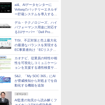
ai&、AIデータセンターに
Voltaiqのバッテリーエネルギ
ー貯蔵システムを導入する計
画を発表
デル・テクノロジーズ、ハイ
パフォーマンス用途に対応す
る1Uサーバー「Dell Pro
Precision 7 R1ラック」を発
TISI、不正対策と売上最大化
売
の最適なバランスを実現する
EC事業者向け「ECリスク対
策設計・運用支援サービス」
カオナビ、従業員の特性や相
性を可視化しコミュニケーシ
ョンを支援する適性検査サー
ビスを提供
S&J、「My SOC 365」にAI
が脅威検知から対処までを自
動化する機能を追加
イベント
AI監査の知見から読み解くフ
ァイナンスDXの成功条件