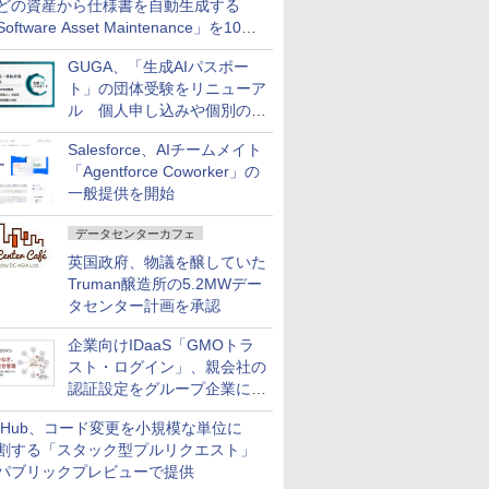
どの資産から仕様書を自動生成する
oftware Asset Maintenance」を10月
発売
GUGA、「生成AIパスポー
ト」の団体受験をリニューア
ル 個人申し込みや個別の支
払いなどに対応
Salesforce、AIチームメイト
「Agentforce Coworker」の
一般提供を開始
データセンターカフェ
英国政府、物議を醸していた
Truman醸造所の5.2MWデー
タセンター計画を承認
企業向けIDaaS「GMOトラ
スト・ログイン」、親会社の
認証設定をグループ企業に展
開できる新機能を提供
itHub、コード変更を小規模な単位に
割する「スタック型プルリクエスト」
パブリックプレビューで提供