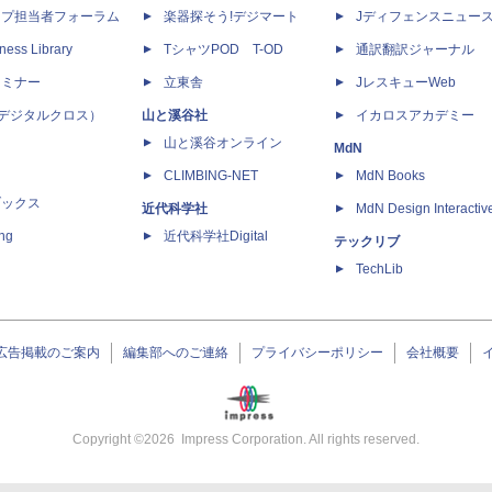
ップ担当者フォーラム
楽器探そう!デジマート
Jディフェンスニュー
ness Library
TシャツPOD T-OD
通訳翻訳ジャーナル
セミナー
立東舎
JレスキューWeb
 X（デジタルクロス）
山と溪谷社
イカロスアカデミー
山と溪谷オンライン
MdN
CLIMBING-NET
MdN Books
ブックス
近代科学社
MdN Design Interactiv
ing
近代科学社Digital
テックリブ
TechLib
広告掲載のご案内
編集部へのご連絡
プライバシーポリシー
会社概要
Copyright ©
2026
Impress Corporation. All rights reserved.