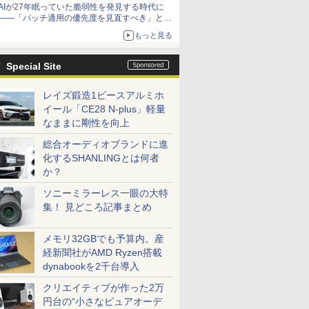
AIが27年眠っていた脆弱性を発見する時代に
――「パッチ適用の優先度を見直すべき」とセ
キュリティ専門家
もっと見る
Special Site
レイズ鍛造1ピースアルミホ
イール「CE28 N-plus」軽量
なままに剛性を向上
総合オーディオブランドに進
化するSHANLINGとは何者
か？
ソニーミラーレス一眼の大特
集！ 見どころ記事まとめ
メモリ32GBでも予算内。産
経新聞社がAMD Ryzen搭載
dynabookを2千台導入
クリエイティブが作った2万
円台の“小さなピュアオーデ