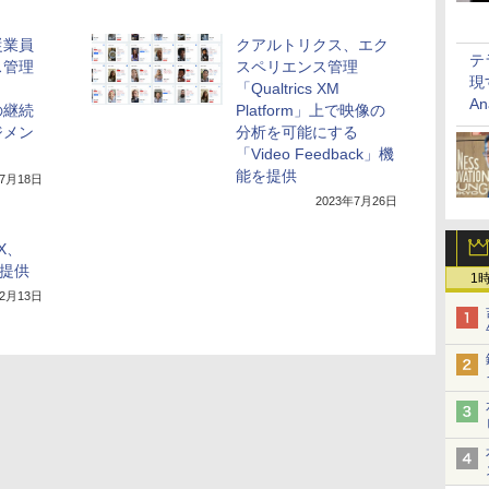
従業員
クアルトリクス、エク
テ
ス管理
スペリエンス管理
現
「Qualtrics XM
An
」の継続
Platform」上で映像の
ジメン
分析を可能にする
「Video Feedback」機
能を提供
年7月18日
2023年7月26日
X、
を提供
1
年2月13日