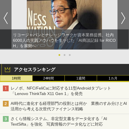
リコージャパンとナレッジワークが資本業務提携、社内
6000人の実践ノウハウを生かした「AI商談記録 for RICO
H」を展開へ
●
●
●
アクセスランキング
1時間
24時間
1週間
1カ月
レノボ、NFC/FeliCaに対応する11型Androidタブレット
「Lenovo ThinkTab X11 Gen 1」を発売
AI時代に進化する経理部門の役割とは何か 業務のすみ分けとAI
活用から考える次世代ファイナンス戦略
さくら情報システム、非定型文書をデータ化する「AI
TextSifta」を強化 写真情報のデータ化などに対応