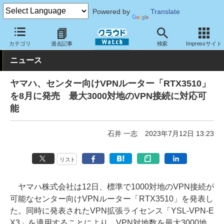
Powered by
Translate
クラウド Watch
ネットワーク
ルータ
カテゴリ
過去記事
検索
Impressサイト
ニュース
ヤマハ、センター向けVPNルーター「RTX3510」
を8月に発売 最大3000対地のVPN接続に対応可
能
石井 一志
2023年7月12日 13:23
リスト
ヤマハ株式会社は12日、標準で1000対地のVPN接続が
可能なセンター向けVPNルーター「RTX3510」を発表し
た。同時に発表されたVPN拡張ライセンス「YSL-VPN-E
X3」を適用することにより、VPN対地数を最大3000地