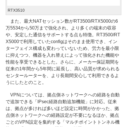
RTX3510
また、最大NATセッション数がRT3500/RTX5000の6
万5534から50万まで強化され、より多くの端末の収容
や、安定した通信をサポートする点も特徴。RT3500/RT
X5000で利用していたconfigはそのまま使用でき、イン
ターフェイス構成も変わっていないため、労力を最小限
に抑えつつ、機器を入れ替えによって強化された機能や
性能を享受できるとした。さらに、メーカー保証期間を
従来の1年間から5年間に延長し、高い品質が求められる
センタールーターを、より長期間安心して利用できるよ
うにしたとのこと。
VPNについては、拠点側ネットワークへの経路を自動
で追加できる「IPsec経路自動追加機能」に対応。従来
は、拠点が多ければ多いほど設定に時間がかかった、拠
点側ネットワークへの経路設定が不要になるほか、拠点
ごとのVPN設定を集約する「マルチポイントトンネル機