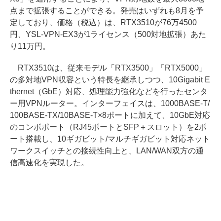
点まで拡張することができる。発売はいずれも8月を予
定しており、価格（税込）は、RTX3510が76万4500
円、YSL-VPN-EX3が1ライセンス（500対地拡張）あた
り11万円。
RTX3510は、従来モデル「RTX3500」「RTX5000」
の多対地VPN収容という特長を継承しつつ、10Gigabit E
thernet（GbE）対応、処理能力強化などを行ったセンタ
ー用VPNルーター。インターフェイスは、1000BASE-T/
100BASE-TX/10BASE-T×8ポートに加えて、10GbE対応
のコンボポート（RJ45ポートとSFP＋スロット）を2ポ
ート搭載し、10ギガビット/マルチギガビット対応ネット
ワークスイッチとの接続性向上と、LAN/WAN双方の通
信高速化を実現した。