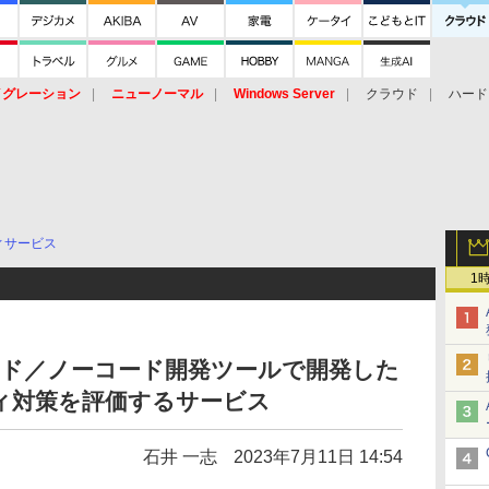
イグレーション
ニューノーマル
Windows Server
クラウド
ハード
トピック
ストレージ（HW）
オープンソース
SaaS
標的型
ント
ィサービス
1
ード／ノーコード開発ツールで開発した
ィ対策を評価するサービス
石井 一志
2023年7月11日 14:54