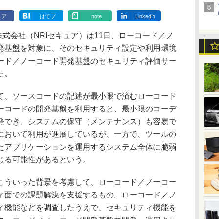
ェア
はてブ
note
LinkedIn
式会社（NRIセキュア）は11日、ローコード／ノ
発基盤を対象に、そのセキュリティ設定や利用環境
ード／ノーコード開発基盤のセキュリティ評価サー
た。
、ソースコードの記述が最小限で済むローコード
ーコードの開発基盤を利用すると、最小限のコーデ
発でき、システムの保守（メンテナンス）も容易で
において利用が進展しているが、一方で、ツールの
たアプリケーションを運用するシステム全体に脆弱
じる可能性があるという。
ういった背景を考慮して、ローコード／ノーコー
ィ面での課題解決を支援するもの。ローコード／ノ
ィ機能などを調査したうえで、セキュリティ機能を