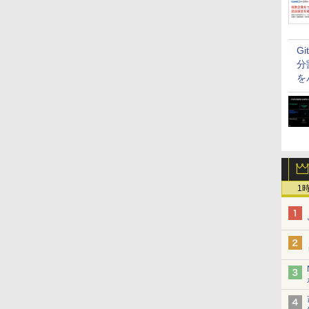
G
分
を
1