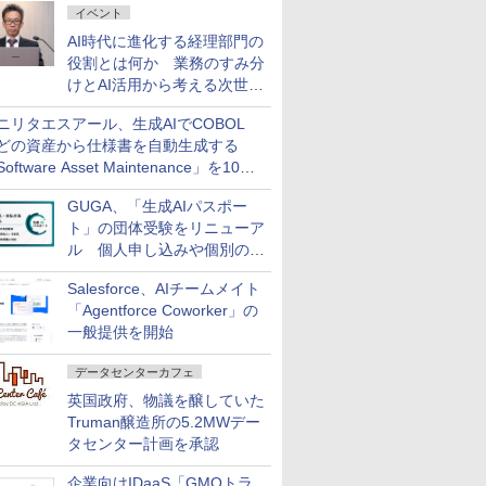
イベント
AI時代に進化する経理部門の
役割とは何か 業務のすみ分
けとAI活用から考える次世代
ファイナンス戦略
ニリタエスアール、生成AIでCOBOL
どの資産から仕様書を自動生成する
oftware Asset Maintenance」を10月
発売
GUGA、「生成AIパスポー
ト」の団体受験をリニューア
ル 個人申し込みや個別の支
払いなどに対応
Salesforce、AIチームメイト
「Agentforce Coworker」の
一般提供を開始
データセンターカフェ
英国政府、物議を醸していた
Truman醸造所の5.2MWデー
タセンター計画を承認
企業向けIDaaS「GMOトラ