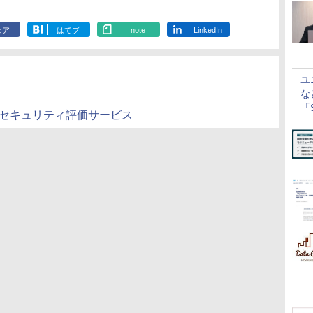
ェア
はてブ
note
LinkedIn
ユ
な
「S
 セキュリティ評価サービス
に