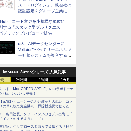
スト・ログイン」、親会社の
認証設定をグループ企業に展
開できる新機能を提供
itHub、コード変更を小規模な単位に
割する「スタック型プルリクエスト」
パブリックプレビューで提供
ai&、AIデータセンターに
Voltaiqのバッテリーエネルギ
ー貯蔵システムを導入する計
画を発表
Impress Watchシリーズ 人気記事
時間
24時間
1週間
1カ月
ミスド「Mrs. GREEN APPLE」のコラボドーナ
ツ4種、いよいよ発売！
【家電レビュー】手ごわい雑草との戦い、コメ
リの草刈機で完全勝利 掃除機感覚で使えた
NTT島田社長、ソフトバンクのセブン出資に「d
ポイント使えるようにして」
吉野家、牛リブロースを熱々で提供する「極旨