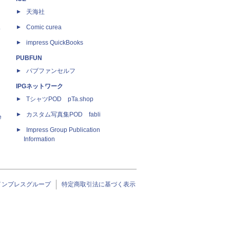
天海社
ス
Comic curea
impress QuickBooks
PUBFUN
パブファンセルフ
IPGネットワーク
TシャツPOD pTa.shop
カスタム写真集POD fabli
e
Impress Group Publication
Information
インプレスグループ
特定商取引法に基づく表示