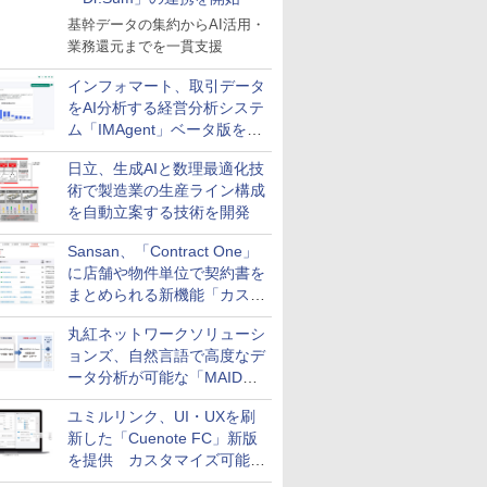
基幹データの集約からAI活用・
業務還元までを一貫支援
インフォマート、取引データ
をAI分析する経営分析システ
ム「IMAgent」ベータ版を提
供
日立、生成AIと数理最適化技
術で製造業の生産ライン構成
を自動立案する技術を開発
Sansan、「Contract One」
に店舗や物件単位で契約書を
まとめられる新機能「カスタ
ム契約ツリー」を追加
丸紅ネットワークソリューシ
ョンズ、自然言語で高度なデ
ータ分析が可能な「MAIDOA
AI ASSIST」を9月より提供
ユミルリンク、UI・UXを刷
新した「Cuenote FC」新版
を提供 カスタマイズ可能な
ダッシュボード画面を搭載