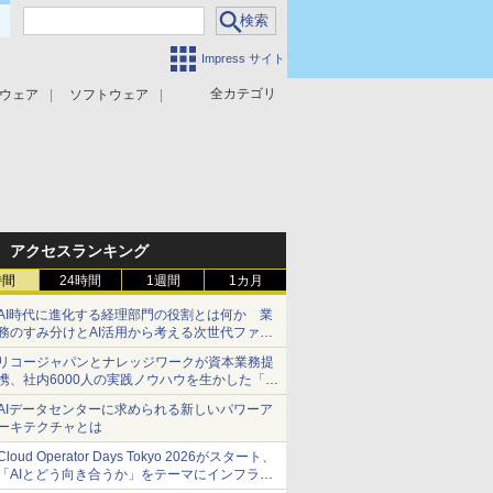
Impress サイト
全カテゴリ
ウェア
ソフトウェア
攻撃対策
マルウェア対策
アクセスランキング
時間
24時間
1週間
1カ月
AI時代に進化する経理部門の役割とは何か 業
務のすみ分けとAI活用から考える次世代ファイ
ナンス戦略
リコージャパンとナレッジワークが資本業務提
携、社内6000人の実践ノウハウを生かした「AI
商談記録 for RICOH」を展開へ
AIデータセンターに求められる新しいパワーア
ーキテクチャとは
Cloud Operator Days Tokyo 2026がスタート、
「AIとどう向き合うか」をテーマにインフラ運
用の知見を集約