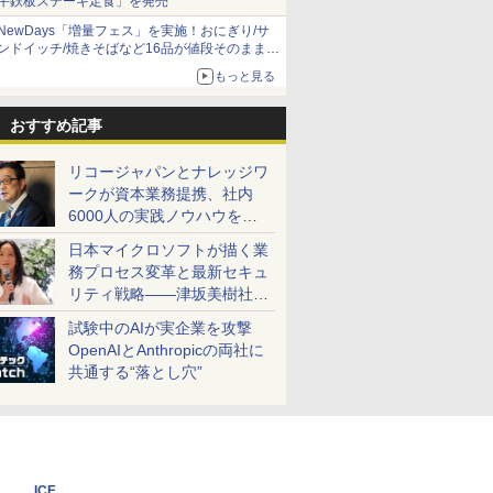
牛鉄板ステーキ定食」を発売
NewDays「増量フェス」を実施！おにぎり/サ
ンドイッチ/焼きそばなど16品が値段そのままで
ボリュームアップ
もっと見る
おすすめ記事
リコージャパンとナレッジワ
ークが資本業務提携、社内
6000人の実践ノウハウを生
かした「AI商談記録 for
日本マイクロソフトが描く業
RICOH」を展開へ
務プロセス変革と最新セキュ
リティ戦略――津坂美樹社長
が2027年度戦略を説明
試験中のAIが実企業を攻撃
OpenAIとAnthropicの両社に
共通する“落とし穴”
ICE