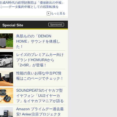
生成AI時代の経理財務部は「価値創出の中核」
に――データ集約中枢としての役割転換を
もっと見る
Special Site
鳥肌ものの「DENON
HOME」サウンドを体感し
た！
レイズのプレミアムカー向け
ブランドHOMURAから
「2×9R」が登場！
性能の良いお得な中古PC情
報はこのページでチェック！
SOUNDPEATSのイヤカフ型
イヤフォン「UU2イヤーカ
フ」をイヤカフマニアが語る
Amazon プライムデー過去最
安! Anker注目プロジェクタ