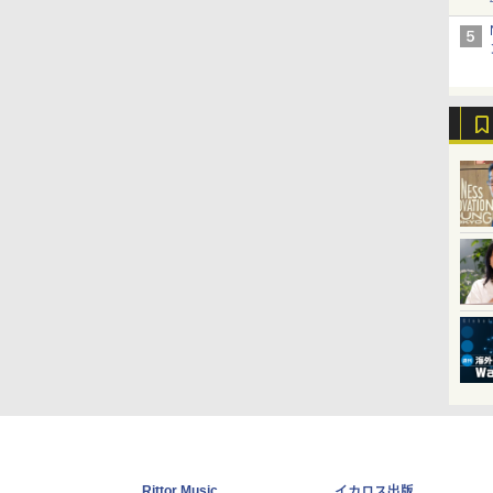
Rittor Music
イカロス出版