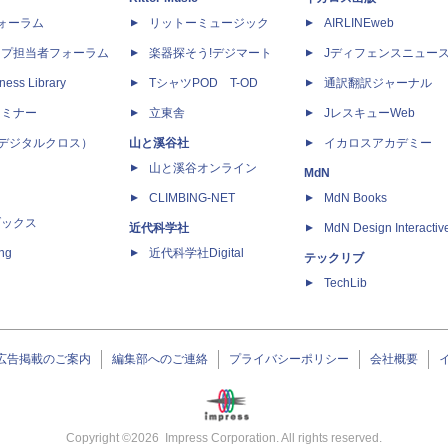
dフォーラム
リットーミュージック
AIRLINEweb
ップ担当者フォーラム
楽器探そう!デジマート
Jディフェンスニュー
ness Library
TシャツPOD T-OD
通訳翻訳ジャーナル
セミナー
立東舎
JレスキューWeb
 X（デジタルクロス）
山と溪谷社
イカロスアカデミー
山と溪谷オンライン
MdN
CLIMBING-NET
MdN Books
ブックス
近代科学社
MdN Design Interactiv
ing
近代科学社Digital
テックリブ
TechLib
広告掲載のご案内
編集部へのご連絡
プライバシーポリシー
会社概要
Copyright ©
2026
Impress Corporation. All rights reserved.