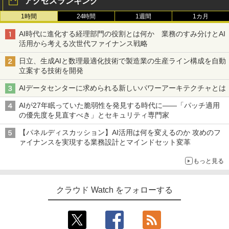
アクセスランキング
1時間
24時間
1週間
1カ月
AI時代に進化する経理部門の役割とは何か 業務のすみ分けとAI
活用から考える次世代ファイナンス戦略
日立、生成AIと数理最適化技術で製造業の生産ライン構成を自動
立案する技術を開発
AIデータセンターに求められる新しいパワーアーキテクチャとは
AIが27年眠っていた脆弱性を発見する時代に――「パッチ適用
の優先度を見直すべき」とセキュリティ専門家
【パネルディスカッション】AI活用は何を変えるのか 攻めのフ
ァイナンスを実現する業務設計とマインドセット変革
もっと見る
クラウド Watch をフォローする