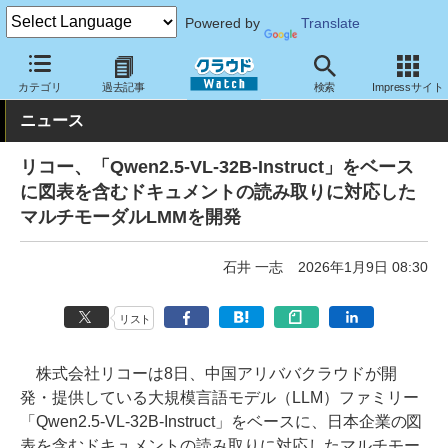
Powered by
Translate
クラウド Watch
サービス・ソフト
ソフトウェア
その他
カテゴリ
過去記事
検索
Impressサイト
ニュース
リコー、「Qwen2.5-VL-32B-Instruct」をベース
に図表を含むドキュメントの読み取りに対応した
マルチモーダルLMMを開発
石井 一志
2026年1月9日 08:30
リスト
株式会社リコーは8日、中国アリババクラウドが開
発・提供している大規模言語モデル（LLM）ファミリー
「Qwen2.5-VL-32B-Instruct」をベースに、日本企業の図
表を含むドキュメントの読み取りに対応したマルチモー