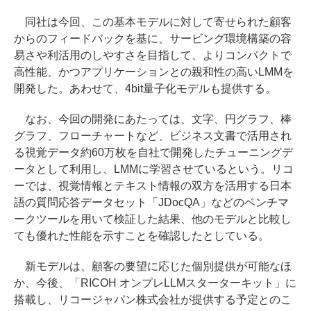
同社は今回、この基本モデルに対して寄せられた顧客
からのフィードバックを基に、サービング環境構築の容
易さや利活用のしやすさを目指して、よりコンパクトで
高性能、かつアプリケーションとの親和性の高いLMMを
開発した。あわせて、4bit量子化モデルも提供する。
なお、今回の開発にあたっては、文字、円グラフ、棒
グラフ、フローチャートなど、ビジネス文書で活用され
る視覚データ約60万枚を自社で開発したチューニングデ
ータとして利用し、LMMに学習させているという。リコ
ーでは、視覚情報とテキスト情報の双方を活用する日本
語の質問応答データセット「JDocQA」などのベンチマ
ークツールを用いて検証した結果、他のモデルと比較し
ても優れた性能を示すことを確認したとしている。
新モデルは、顧客の要望に応じた個別提供が可能なほ
か、今後、「RICOH オンプレLLMスターターキット」に
搭載し、リコージャパン株式会社が提供する予定とのこ