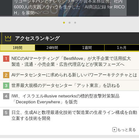
リコージャパンとナレッジワークが資本業務提携、社内
6000人の実践ノウハウを生かした「AI商談記録 for RICO
H」を展開へ
●
●
●
アクセスランキング
1時間
24時間
1週間
1カ月
NECのAIマーケティング「BestMove」が大手企業で活用拡大
製造・流通・小売企業・広告代理店などが実装フェーズへ
AIデータセンターに求められる新しいパワーアーキテクチャとは
世界最大規模のデータセンター「アット東京」を訪ねる
IWI、イスラエルillusive networksの標的型攻撃対策製品
「Deception Everywhere」を販売
日立、生成AIと数理最適化技術で製造業の生産ライン構成を自動
立案する技術を開発
もっと見る