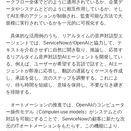
ークフロー全体でどのように適用されているか、企業デ
ータやシステムとどのように相互作用しているか、そし
てAI主導のアクションが制御され、監査可能な方法で大
規模に実行されているかを一元的に可視化する。
具体的な活用例のうち、リアルタイムの音声対話型エ
ージェントでは、ServiceNowがOpenAIと協力して、テ
キストを介在させずに自然に聞き取り、推論し、応答す
るリアルタイム音声対話型AIエージェントを開発してい
る。例えば、ユーザーが希望する言語で話すと、AIエー
ジェントが即座に応答し、翻訳の遅延なくケースを作成
し、承認を促し、次のステップを調整する。これによ
り、待ち時間を短縮し、意味を保持し、不要な引き継ぎ
を排除する。
オートメーションの推進では、OpenAIのコンピュータ
ー操作モデル（Computer-use models）がシステムとの
対話を可能にすることで、ServiceNowの顧客に新たな次
元のITオートメーションをもたらす。この機能により、