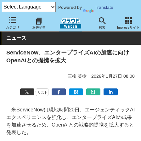
Powered by
Translate
クラウド Watch
トピック
協業・提携
カテゴリ
過去記事
検索
Impressサイト
ニュース
ServiceNow、エンタープライズAIの加速に向け
OpenAIとの提携を拡大
三柳 英樹
2026年1月27日 08:00
リスト
米ServiceNowは現地時間20日、エージェンティックAI
エクスペリエンスを強化し、エンタープライズAIの成果
を加速させるため、OpenAIとの戦略的提携を拡大すると
発表した。