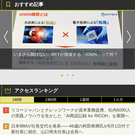
おすすめ記事
いまさら聞けない、NTTが推進する「IOWN」って何？
●
●
●
アクセスランキング
1時間
24時間
1週間
1カ月
リコージャパンとナレッジワークが資本業務提携、社内6000人
の実践ノウハウを生かした「AI商談記録 for RICOH」を展開へ
日本IBMが社長交代を発表――46歳の村田将輝氏が8月1日付で
新社長に就任、山口明夫社長は会長へ