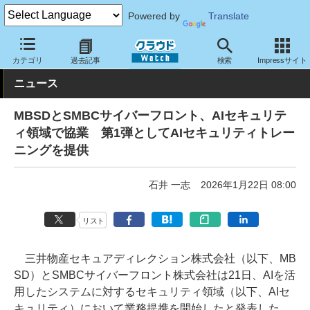
Powered by
Translate
クラウド Watch
サービス・ソフト
サービス
教育・トレーニン
カテゴリ
過去記事
検索
Impressサイト
ニュース
MBSDとSMBCサイバーフロント、AIセキュリテ
ィ領域で協業 第1弾としてAIセキュリティトレー
ニングを提供
石井 一志
2026年1月22日 08:00
リスト
三井物産セキュアディレクション株式会社（以下、MB
SD）とSMBCサイバーフロント株式会社は21日、AIを活
用したシステムに対するセキュリティ領域（以下、AIセ
キュリティ）において業務提携を開始したと発表した。