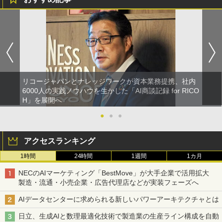
リコージャパンとナレッジワークが資本業務提携、社内
6000人の実践ノウハウを生かした「AI商談記録 for RICO
H」を展開へ
●
●
●
アクセスランキング
1時間
24時間
1週間
1カ月
NECのAIマーケティング「BestMove」が大手企業で活用拡大
製造・流通・小売企業・広告代理店などが実装フェーズへ
AIデータセンターに求められる新しいパワーアーキテクチャとは
日立、生成AIと数理最適化技術で製造業の生産ライン構成を自動