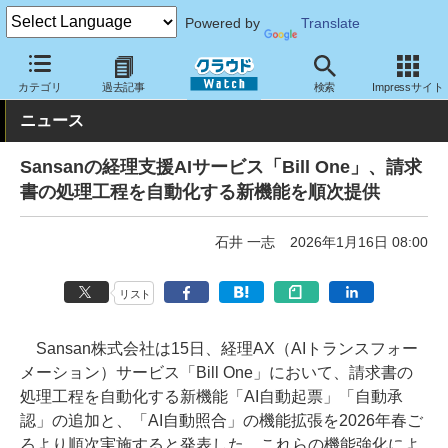
Powered by
Translate
クラウド Watch
サービス・ソフト
サービス
業務関連
カテゴリ
過去記事
検索
Impressサイト
ニュース
Sansanの経理支援AIサービス「Bill One」、請求
書の処理工程を自動化する新機能を順次提供
石井 一志
2026年1月16日 08:00
リスト
Sansan株式会社は15日、経理AX（AIトランスフォー
メーション）サービス「Bill One」において、請求書の
処理工程を自動化する新機能「AI自動起票」「自動承
認」の追加と、「AI自動照合」の機能拡張を2026年春ご
ろより順次実施すると発表した。これらの機能強化によ