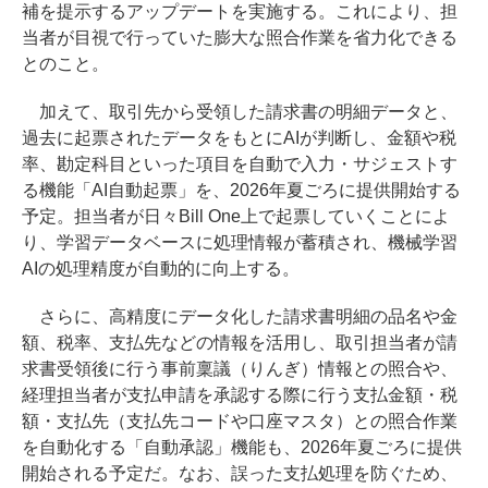
補を提示するアップデートを実施する。これにより、担
当者が目視で行っていた膨大な照合作業を省力化できる
とのこと。
加えて、取引先から受領した請求書の明細データと、
過去に起票されたデータをもとにAIが判断し、金額や税
率、勘定科目といった項目を自動で入力・サジェストす
る機能「AI自動起票」を、2026年夏ごろに提供開始する
予定。担当者が日々Bill One上で起票していくことによ
り、学習データベースに処理情報が蓄積され、機械学習
AIの処理精度が自動的に向上する。
さらに、高精度にデータ化した請求書明細の品名や金
額、税率、支払先などの情報を活用し、取引担当者が請
求書受領後に行う事前稟議（りんぎ）情報との照合や、
経理担当者が支払申請を承認する際に行う支払金額・税
額・支払先（支払先コードや口座マスタ）との照合作業
を自動化する「自動承認」機能も、2026年夏ごろに提供
開始される予定だ。なお、誤った支払処理を防ぐため、