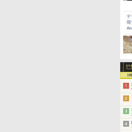
テ
現
An
1