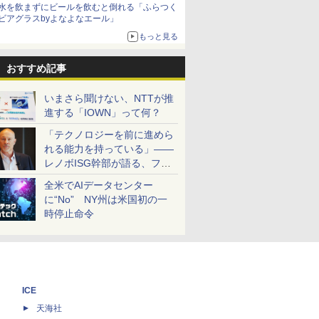
水を飲まずにビールを飲むと倒れる「ふらつく
ビアグラスbyよなよなエール」
もっと見る
おすすめ記事
いまさら聞けない、NTTが推
進する「IOWN」って何？
「テクノロジーを前に進めら
れる能力を持っている」――
レノボISG幹部が語る、フル
スタックと水冷技術の強み
全米でAIデータセンター
に“No” NY州は米国初の一
時停止命令
ICE
天海社