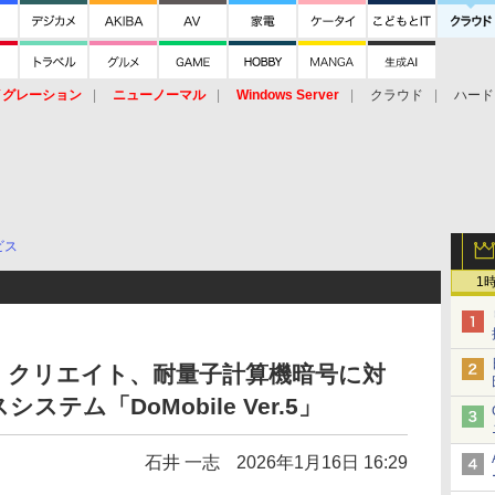
イグレーション
ニューノーマル
Windows Server
クラウド
ハード
トピック
ストレージ（HW）
オープンソース
SaaS
標的型
ント
ビス
1
・クリエイト、耐量子計算機暗号に対
テム「DoMobile Ver.5」
石井 一志
2026年1月16日 16:29