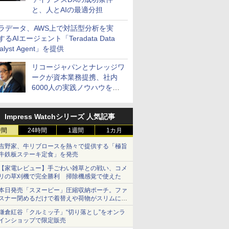
と、人とAIの最適分担
ラデータ、AWS上で対話型分析を実
するAIエージェント「Teradata Data
alyst Agent」を提供
リコージャパンとナレッジワ
ークが資本業務提携、社内
6000人の実践ノウハウを生
かした「AI商談記録 for
RICOH」を展開へ
Impress Watchシリーズ 人気記事
時間
24時間
1週間
1カ月
吉野家、牛リブロースを熱々で提供する「極旨
牛鉄板ステーキ定食」を発売
【家電レビュー】手ごわい雑草との戦い、コメ
リの草刈機で完全勝利 掃除機感覚で使えた
本日発売「スヌーピー」圧縮収納ポーチ。ファ
スナー閉めるだけで着替えや荷物がスリムにま
とまる
鎌倉紅谷「クルミッ子」“切り落とし”をオンラ
インショップで限定販売