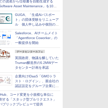
どの資産から仕様書を自動生成する
oftware Asset Maintenance」を10月
発売
GUGA、「生成AIパスポー
ト」の団体受験をリニューア
ル 個人申し込みや個別の支
払いなどに対応
Salesforce、AIチームメイト
「Agentforce Coworker」の
一般提供を開始
データセンターカフェ
英国政府、物議を醸していた
Truman醸造所の5.2MWデー
タセンター計画を承認
企業向けIDaaS「GMOトラ
スト・ログイン」、親会社の
認証設定をグループ企業に展
開できる新機能を提供
itHub、コード変更を小規模な単位に
割する「スタック型プルリクエスト」
パブリックプレビューで提供