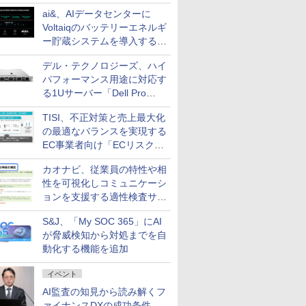
ai&、AIデータセンターに
Voltaiqのバッテリーエネルギ
ー貯蔵システムを導入する計
画を発表
デル・テクノロジーズ、ハイ
パフォーマンス用途に対応す
る1Uサーバー「Dell Pro
Precision 7 R1ラック」を発
TISI、不正対策と売上最大化
売
の最適なバランスを実現する
EC事業者向け「ECリスク対
策設計・運用支援サービス」
カオナビ、従業員の特性や相
性を可視化しコミュニケーシ
ョンを支援する適性検査サー
ビスを提供
S&J、「My SOC 365」にAI
が脅威検知から対処までを自
動化する機能を追加
イベント
AI監査の知見から読み解くフ
ァイナンスDXの成功条件