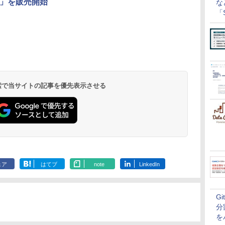
.4」を販売開始
な
「S
に
 検索で当サイトの記事を優先表示させる
ェア
はてブ
note
LinkedIn
G
分
を