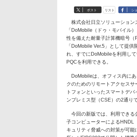
ポスト
リスト
シ
株式会社日立ソリューションズ
「DoMobile（ドゥ・モバ
性を備えた耐量子計算機暗号（Post-
「DoMobile Ver.5」と
れ、すでにDoMobileを利
PQCを利用できる。
DoMobileは、オフィス内
クのためのリモートアクセスサ
トフォンといったスマートデバ
ンプレミス型（CSE）の2通り
今回の新版では、利用できる公
子コンピューターによるHNDL（Harv
キュリティ脅威への対策が可能に