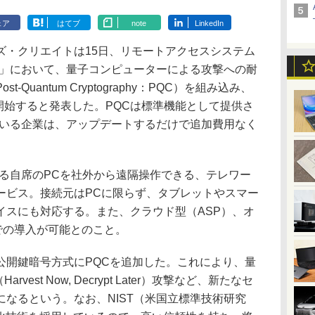
ェア
はてブ
note
LinkedIn
・クリエイトは15日、リモートアクセスシステム
イル）」において、量子コンピューターによる攻撃への耐
Quantum Cryptography：PQC）を組み込み、
して提供開始すると発表した。PQCは標準機能として提供さ
用している企業は、アップデートするだけで追加費用なく
にある自席のPCを社外から遠隔操作できる、テレワー
ービス。接続元はPCに限らず、タブレットやスマー
イスにも対応する。また、クラウド型（ASP）、オ
での導入が可能とのこと。
開鍵暗号方式にPQCを追加した。これにより、量
est Now, Decrypt Later）攻撃など、新たなセ
なるという。なお、NIST（米国立標準技術研究