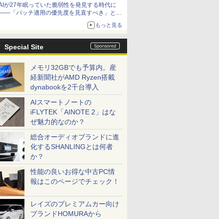
AIが27年眠っていた脆弱性を発見する時代に
――「パッチ適用の優先度を見直すべき」とセ
キュリティ専門家
もっと見る
Special Site
メモリ32GBでも予算内。産
経新聞社がAMD Ryzen搭載
dynabookを2千台導入
AIスマートノートの
iFLYTEK「AINOTE 2」はな
ぜ魅力的なのか？
総合オーディオブランドに進
化するSHANLINGとは何者
か？
性能の良いお得な中古PC情
報はこのページでチェック！
レイズのプレミアムカー向け
ブランドHOMURAから