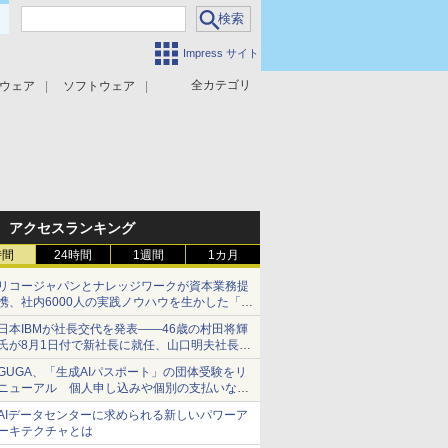
Impress サイト
全カテゴリ
ウェア
ソフトウェア
攻撃対策
マルウェア対策
アクセスランキング
時間
24時間
1週間
1カ月
リコージャパンとナレッジワークが資本業務提
携、社内6000人の実践ノウハウを生かした「AI
商談記録 for RICOH」を展開へ
日本IBMが社長交代を発表――46歳の村田将輝
氏が8月1日付で新社長に就任、山口明夫社長は
会長へ
GUGA、「生成AIパスポート」の団体受験をリ
ニューアル 個人申し込みや個別の支払いなど
に対応
AIデータセンターに求められる新しいパワーア
ーキテクチャとは