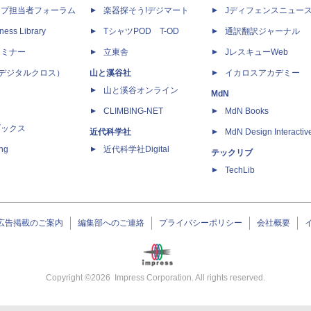
ップ担当者フォーラム
楽器探そう!デジマート
Jディフェンスニュー
ness Library
TシャツPOD T-OD
通訳翻訳ジャーナル
セミナー
立東舎
JレスキューWeb
 X（デジタルクロス）
山と溪谷社
イカロスアカデミー
山と溪谷オンライン
MdN
CLIMBING-NET
MdN Books
ブックス
近代科学社
MdN Design Interactiv
ing
近代科学社Digital
テックリブ
TechLib
広告掲載のご案内
編集部へのご連絡
プライバシーポリシー
会社概要
Copyright ©
2026
Impress Corporation. All rights reserved.