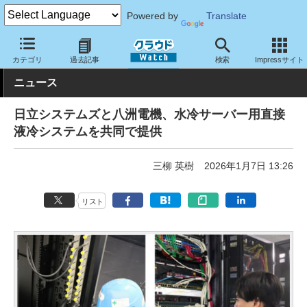
Powered by
Translate
クラウド Watch
トピック
協業・提携
国内
カテゴリ
過去記事
検索
Impressサイト
ニュース
日立システムズと八洲電機、水冷サーバー用直接
液冷システムを共同で提供
三柳 英樹
2026年1月7日 13:26
リスト