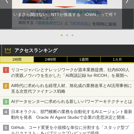
いまさら聞けない、NTTが推進する「IOWN」って何？
●
●
●
アクセスランキング
1時間
24時間
1週間
1カ月
リコージャパンとナレッジワークが資本業務提携、社内6000人
の実践ノウハウを生かした「AI商談記録 for RICOH」を展開へ
AI時代に求められる経理人材、旭化成の業務改革とAI活用事例に
見る次世代ファイナンス戦略
AIデータセンターに求められる新しいパワーアーキテクチャとは
日本オラクル、部門横断の業務を自動化するAIエージェント最新
動向を発表 Oracle AI Agent Studioで企業の意思決定と開発を
加速
GitHub、コード変更を小規模な単位に分割する「スタック型プ
ルリクエスト」をパブリックプレビューで提供