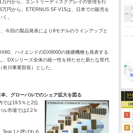
er 15が51万円から、エントリーディスクアレイの管理を行
15が16万円から。ETERNUS SF V15は、日本での販売を
いく。
iesは、今回の製品発表により8モデルのラインアップと
60、ハイエンドのDX8000の後継機種も発表する
し、DXシリーズ全体の統一性を持たせた新たな世代
（有川事業部長）とした。
日本、グローバルでのシェア拡大を図る
は19.5％と2位
1
ル市場では2.2％
。
ear 1と呼ばれる