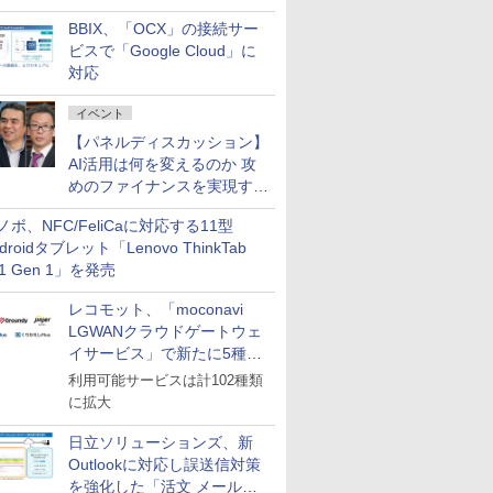
企業・広告代理店などが実装
BBIX、「OCX」の接続サー
フェーズへ
ビスで「Google Cloud」に
対応
イベント
【パネルディスカッション】
AI活用は何を変えるのか 攻
めのファイナンスを実現する
業務設計とマインドセット変
ノボ、NFC/FeliCaに対応する11型
革
droidタブレット「Lenovo ThinkTab
11 Gen 1」を発売
レコモット、「moconavi
LGWANクラウドゲートウェ
イサービス」で新たに5種類
のサービスと連携開始
利用可能サービスは計102種類
に拡大
日立ソリューションズ、新
Outlookに対応し誤送信対策
を強化した「活文 メール誤