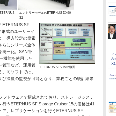
TERNUS
エントリーモデルのETERNUS DX90
S2
ERNUS SF
ド形式のユーザーイ
で、導入設定の簡素
さらにシリーズ全体
統一化。SAN管
レ
ピー機能を使用した
An
X
ン管理など、運用管
ETERNUS SF V15の概要
う。同ソフトでは、
よび温度の監視が可能となり、業務ごとの統計結果
。
3つのソフトウェアで構成されており、ストレージシステ
RNUS SF Storage Cruiser 15の価格は41
ア、レプリケーションを行うETERNUS SF