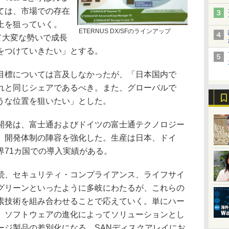
ては、市場での存在
上を狙っていく。
ETERNUS DX/SFのラインアップ
いて大変な勢いで成長
をつけていきたい」とする。
標については言及しなかったが、「日本国内で
れと同じシェアであるべき。また、グローバルで
うな位置を狙いたい」とした。
発は、富士通およびドイツの富士通テクノロジー
、開発体制の陣容を強化した。生産は日本、ドイ
界71カ国での導入実績がある。
、セキュリティ・コンプライアンス、ライフサイ
グリーンといったように多岐にわたるが、これらの
素技術を組み合わせることで応えていく。単にハー
、ソフトウェアの進化によってソリューションとし
ージ製品の差別化になる。SANディスクアレイにお