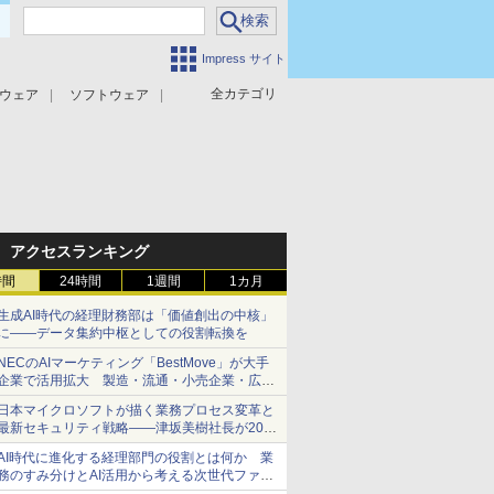
Impress サイト
全カテゴリ
ウェア
ソフトウェア
攻撃対策
マルウェア対策
アクセスランキング
時間
24時間
1週間
1カ月
生成AI時代の経理財務部は「価値創出の中核」
に――データ集約中枢としての役割転換を
NECのAIマーケティング「BestMove」が大手
企業で活用拡大 製造・流通・小売企業・広告
代理店などが実装フェーズへ
日本マイクロソフトが描く業務プロセス変革と
最新セキュリティ戦略――津坂美樹社長が2027
年度戦略を説明
AI時代に進化する経理部門の役割とは何か 業
務のすみ分けとAI活用から考える次世代ファイ
ナンス戦略