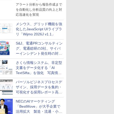
導入
アラート分析から報告作成まで
を自動化し分析品質の向上と対
応迅速化を実現
メシウス、グリッド機能を強
化したJavaScript UIライブラ
リ「Wijmo 2026J v1.1」
S&J、電通PRコンサルティン
グ、電通総研の3社、サイバ
ーインシデント発生時の対応
と危機管理広報を一体的に訓
さくら情報システム、非定型
練するプログラムを提供
文書をデータ化する「AI
TextSifta」を強化 写真情報
のデータ化などに対応
パーソルビジネスプロセスデ
ザイン、採用データを集約・
可視化する採用レポート高速
化サービスを提供
NECのAIマーケティング
「BestMove」が大手企業で
活用拡大 製造・流通・小売