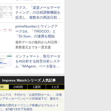
送信防止アドインサービス」
ラクス、「楽楽メールマーケ
を提供
ティング」の日程調整機能を
拡充し、複数名の商談日程調
整を効率化
primeNumberとウイングア
ーク1st、「TROCCO」と
「Dr.Sum」の連携を開始
基幹データの集約からAI活用・
業務還元までを一貫支援
インフォマート、取引データ
をAI分析する経営分析システ
ム「IMAgent」ベータ版を提
供
Impress Watchシリーズ 人気記事
時間
24時間
1週間
1カ月
ユニクロ、今日から「お盆特別セール」。涼感
シアサッカーワンピース待望値下げ、撥水ギア
ショーツは1990円に
東映の歴代オープニング映像がカプセルトイ
に。全5種で8月下旬発売