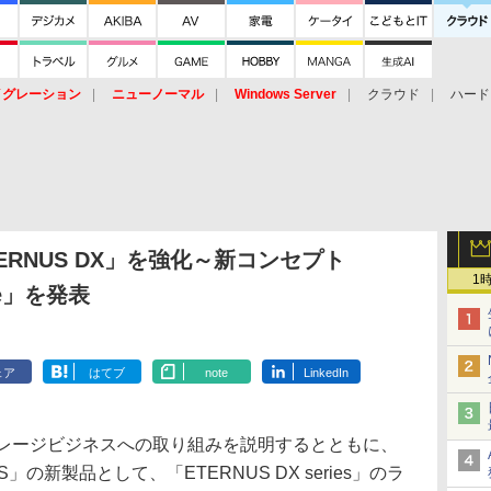
イグレーション
ニューノーマル
Windows Server
クラウド
ハード
トピック
ストレージ（HW）
オープンソース
SaaS
標的型
ント
RNUS DX」を強化～新コンセプト
1
Safe」を発表
ェア
はてブ
note
LinkedIn
レージビジネスへの取り組みを説明するとともに、
の新製品として、「ETERNUS DX series」のラ