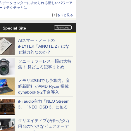
AIデータセンターに求められる新しいパワーア
ーキテクチャとは
もっと見る
Special Site
AIスマートノートの
iFLYTEK「AINOTE 2」はな
ぜ魅力的なのか？
ソニーミラーレス一眼の大特
集！ 見どころ記事まとめ
メモリ32GBでも予算内。産
経新聞社がAMD Ryzen搭載
dynabookを2千台導入
iFi audio主力「NEO Stream
3」「NEO iDSD 3」に迫る
クリエイティブが作った2万
円台の“小さなピュアオーデ