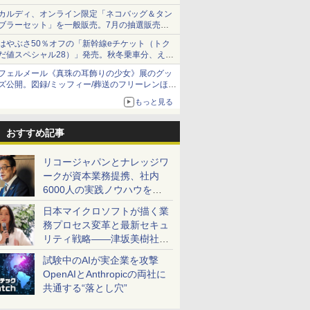
カルディ、オンライン限定「ネコバッグ＆タン
ブラーセット」を一般販売。7月の抽選販売の
当選無効分
はやぶさ50％オフの「新幹線eチケット（トク
だ値スペシャル28）」発売。秋冬乗車分、えき
ねっと限定
フェルメール《真珠の耳飾りの少女》展のグッ
ズ公開。図録/ミッフィー/葬送のフリーレンほ
か、注目ブランドコラボが実現
もっと見る
おすすめ記事
リコージャパンとナレッジワ
ークが資本業務提携、社内
6000人の実践ノウハウを生
かした「AI商談記録 for
日本マイクロソフトが描く業
RICOH」を展開へ
務プロセス変革と最新セキュ
リティ戦略――津坂美樹社長
が2027年度戦略を説明
試験中のAIが実企業を攻撃
OpenAIとAnthropicの両社に
共通する“落とし穴”