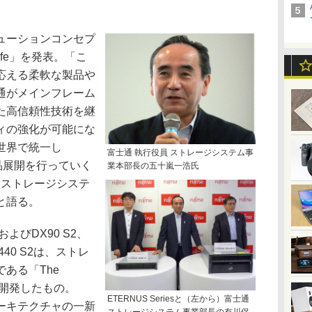
ューションコンセプ
 Safe」を発表。「こ
応える柔軟な製品や
通がメインフレーム
た高信頼性技術を継
ィの強化が可能にな
世界で統一し
富士通 執行役員 ストレージシステム事
の製品展開を行っていく
業本部長の五十嵐一浩氏
 ストレージシステ
と語る。
およびDX90 S2、
X440 S2は、ストレ
ある「The
づいて開発したもの。
ETERNUS Seriesと（左から）富士通
ーキテクチャの一新