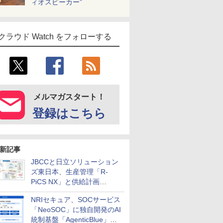
ィオスピーカー”
クラウド Watch をフォローする
メルマガスタート！
登録はこちら
新記事
JBCCと日立ソリューション
ズ東日本、生産管理「R-
PiCS NX」と供給計画
「scSQUARE ISP」の連携サ
NRIセキュア、SOCサービス
ービスを提供開始
「NeoSOC」に独自開発のAI
統制基盤「AgenticBlue」を