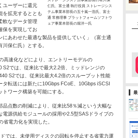
ストレージシステム事業部長の有川保
くユーザーに還元
仁氏、富士通 執行役員 ストレージシス
テム事業本部長の五十嵐一浩氏、富士
能を拡充するととも
通 常務理事 プラットフォームソフトウ
柔軟なデータ管理
ェア事業本部長の堀洋一氏
確保を実現してお
ンにあわせた最適な製品を提供していく」（富士通
有川保仁氏）とする。
の高速化などにより、エントリーモデルの
DX90 S2では、従来比で最大2.2倍、ミッドレンジの
びDX440 S2では、従来比最大4.2倍のスループット性能
には新たに10Gbps FCoE、10Gbps iSCSI
ットワーク構築を可能にする。
最
品点数の削減により、従来比58％減という大幅な
電源供給モジュールの採用や2.5型SASドライブの
減の省電力化を実現した。
ードでは、未使用ディスクの回転を停止する省電力運